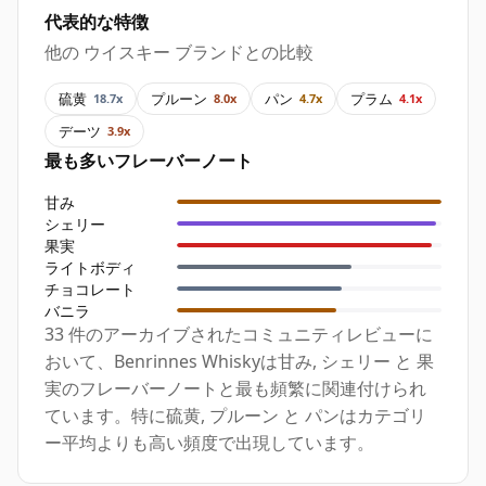
代表的な特徴
他の ウイスキー ブランドとの比較
硫黄
プルーン
パン
プラム
18.7x
8.0x
4.7x
4.1x
デーツ
3.9x
最も多いフレーバーノート
甘み
シェリー
果実
ライトボディ
チョコレート
バニラ
33 件のアーカイブされたコミュニティレビューに
おいて、Benrinnes Whiskyは甘み, シェリー と 果
実のフレーバーノートと最も頻繁に関連付けられ
ています。特に硫黄, プルーン と パンはカテゴリ
ー平均よりも高い頻度で出現しています。