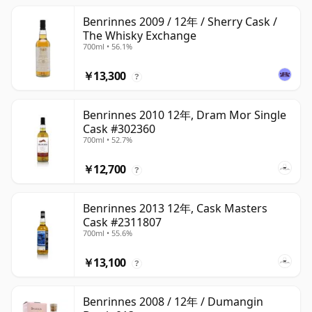
Benrinnes 2009 / 12年 / Sherry Cask /
The Whisky Exchange
700ml • 56.1%
￥13,300
?
Benrinnes 2010 12年, Dram Mor Single
Cask #302360
700ml • 52.7%
￥12,700
?
Benrinnes 2013 12年, Cask Masters
Cask #2311807
700ml • 55.6%
￥13,100
?
Benrinnes 2008 / 12年 / Dumangin