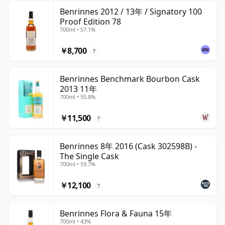
Benrinnes 2012 / 13年 / Signatory 100
Proof Edition 78
700ml • 57.1%
￥8,700
?
Benrinnes Benchmark Bourbon Cask
2013 11年
700ml • 55.8%
￥11,500
?
Benrinnes 8年 2016 (Cask 302598B) -
The Single Cask
700ml • 59.7%
￥12,100
?
Benrinnes Flora & Fauna 15年
700ml • 43%