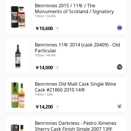
Benrinnes 2015 / 11年 / The
Monuments of Scotland / Signatory
700ml • 50.8%
￥10,600
?
Benrinnes 11年 2014 (cask 20409) - Old
Particular
700ml • 48.4%
￥14,000
?
Benrinnes Old Malt Cask Single Wine
Cask #21860 2010 14年
700ml • 50%
￥14,200
?
Benrinnes Darkness - Pedro Ximenez
Sherry Cask Finish Single 2007 13年