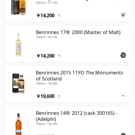
500ml • 51.1%
￥14,200
?
Benrinnes 17年 2000 (Master of Malt)
700ml • 47.5%
￥14,200
?
Benrinnes 2015 11YO The Monuments
of Scotland
700ml • 50.8%
￥10,600
?
Benrinnes 14年 2012 (cask 300165) -
(Adelphi)
700ml • 58.3%