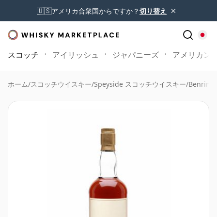
×
🇺🇸
アメリカ合衆国からですか？
切り替え
スコッチ
アイリッシュ
ジャパニーズ
アメリカン
ホーム
/
スコッチウイスキー
/
Speyside スコッチウイスキー
/
Benrinn