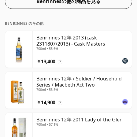
Benrinnesの他の商品を見る
BENRINNES のその他
Benrinnes 12年 2013 (cask
2311807/2013) - Cask Masters
700ml • 55.6%
￥13,400
?
Benrinnes 12年 / Soldier / Household
Series / Macbeth Act Two
700ml • 53.5%
￥14,900
?
Benrinnes 12年 2011 Lady of the Glen
700ml • 57.1%