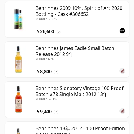
Benrinnes 2009 10年, Spirit of Art 2020
Bottling - Cask #306652
700ml • 55.5%
￥26,600
?
Benrinnes James Eadie Small Batch
Release 2012 9年
700ml • 46%
￥8,800
?
Benrinnes Signatory Vintage 100 Proof
Batch #78 Single Malt 2012 13年
700ml • 57.1%
￥9,400
?
Benrinnes 13年 2012 - 100 Proof Edition