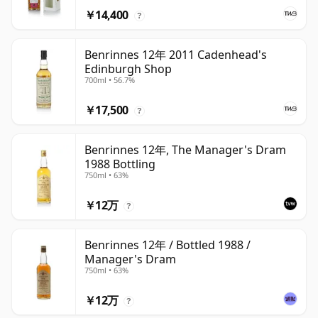
￥14,400
?
Benrinnes 12年 2011 Cadenhead's
Edinburgh Shop
700ml • 56.7%
￥17,500
?
Benrinnes 12年, The Manager's Dram
1988 Bottling
750ml • 63%
￥12万
?
Benrinnes 12年 / Bottled 1988 /
Manager's Dram
750ml • 63%
￥12万
?