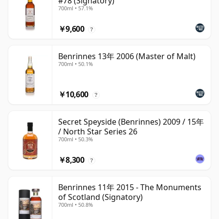
#78 (Signatory)
700ml • 57.1%
￥9,600
?
Benrinnes 13年 2006 (Master of Malt)
700ml • 50.1%
￥10,600
?
Secret Speyside (Benrinnes) 2009 / 15年
/ North Star Series 26
700ml • 50.3%
￥8,300
?
Benrinnes 11年 2015 - The Monuments
of Scotland (Signatory)
700ml • 50.8%