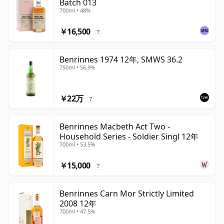
Batch 013
700ml • 48%
￥16,500
?
Benrinnes 1974 12年, SMWS 36.2
750ml • 56.9%
￥22万
?
Benrinnes Macbeth Act Two -
Household Series - Soldier Singl 12年
700ml • 53.5%
￥15,000
?
Benrinnes Carn Mor Strictly Limited
2008 12年
700ml • 47.5%