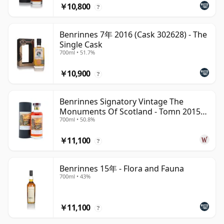
￥10,800
?
Benrinnes 7年 2016 (Cask 302628) - The
Single Cask
700ml • 51.7%
￥10,900
?
Benrinnes Signatory Vintage The
Monuments Of Scotland - Tomn 2015
700ml • 50.8%
11年
￥11,100
?
Benrinnes 15年 - Flora and Fauna
700ml • 43%
￥11,100
?