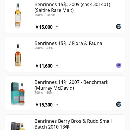
Benrinnes 15年 2009 (cask 301401) -
(Saltire Rare Malt)
700ml • 48.8%
￥15,000
?
Benrinnes 15年 / Flora & Fauna
700ml • 43%
￥11,600
?
Benrinnes 14年 2007 - Benchmark
(Murray McDavid)
700ml • 50%
￥15,300
?
Benrinnes Berry Bros & Rudd Small
Batch 2010 13年