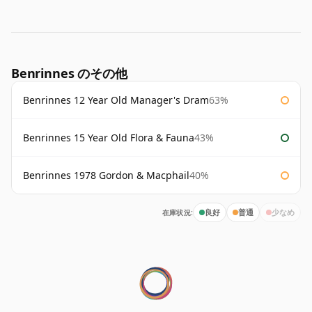
Benrinnes のその他
Benrinnes 12 Year Old Manager's Dram
63%
Benrinnes 15 Year Old Flora & Fauna
43%
Benrinnes 1978 Gordon & Macphail
40%
在庫状況:
良好
普通
少なめ