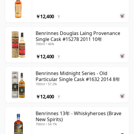
￥12,400
?
Benrinnes Douglas Laing Provenance
Single Cask #15278 2011 10年
700ml • 46%
￥12,400
?
Benrinnes Midnight Series - Old
Particular Single Cask #1632 2014 8年
700ml • 57.2%
￥12,400
?
Benrinnes 13年 - Whiskyheroes (Brave
New Spirits)
700ml • 54.1%