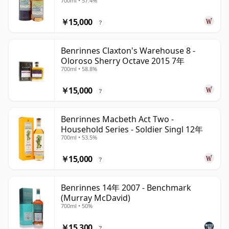
700ml • 57.4%
￥15,000
?
Benrinnes Claxton's Warehouse 8 -
Oloroso Sherry Octave 2015 7年
700ml • 58.8%
￥15,000
?
Benrinnes Macbeth Act Two -
Household Series - Soldier Singl 12年
700ml • 53.5%
￥15,000
?
Benrinnes 14年 2007 - Benchmark
(Murray McDavid)
700ml • 50%
￥15,300
?