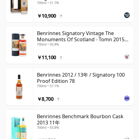
700ml • 51.7%
￥10,900
?
Benrinnes Signatory Vintage The
Monuments Of Scotland - Tomn 2015
700ml • 50.8%
11年
￥11,100
?
Benrinnes 2012 / 13年 / Signatory 100
Proof Edition 78
700ml • 57.1%
￥8,700
?
Benrinnes Benchmark Bourbon Cask
2013 11年
700ml • 55.8%