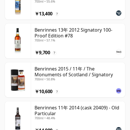
700ml • 55.6%
￥13,400
?
Benrinnes 13年 2012 Signatory 100-
Proof Edition #78
700ml • 57.1%
￥9,700
?
Benrinnes 2015 / 11年 / The
Monuments of Scotland / Signatory
700ml • 50.8%
￥10,600
?
Benrinnes 11年 2014 (cask 20409) - Old
Particular
700ml • 48.4%