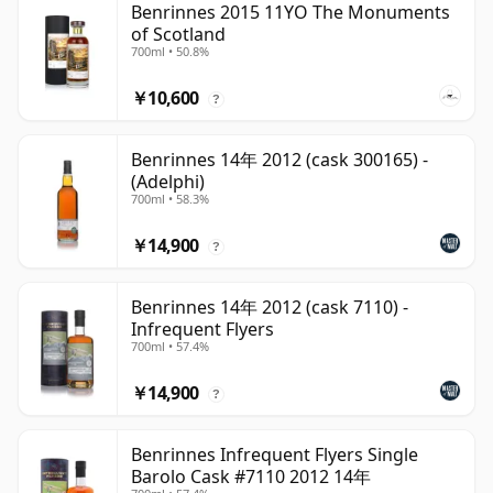
Benrinnes 2015 11YO The Monuments
of Scotland
700ml • 50.8%
￥10,600
?
Benrinnes 14年 2012 (cask 300165) -
(Adelphi)
700ml • 58.3%
￥14,900
?
Benrinnes 14年 2012 (cask 7110) -
Infrequent Flyers
700ml • 57.4%
￥14,900
?
Benrinnes Infrequent Flyers Single
Barolo Cask #7110 2012 14年