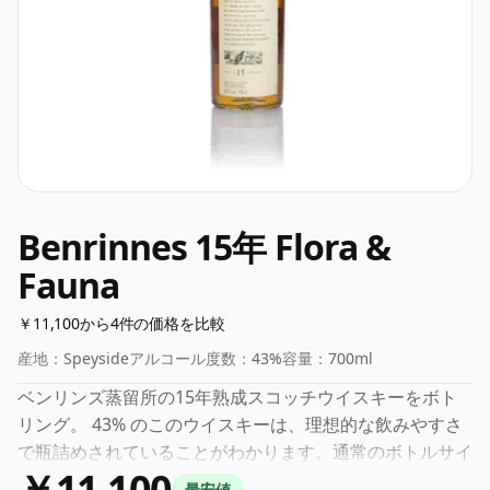
Benrinnes 15年 Flora &
Fauna
￥11,100から4件の価格を比較
産地：
Speyside
アルコール度数：
43%
容量：
700ml
ベンリンズ蒸留所の15年熟成スコッチウイスキーをボト
リング。 43% のこのウイスキーは、理想的な飲みやすさ
で瓶詰めされていることがわかります。通常のボトルサイ
￥11,100
ズは70clです。
最安値