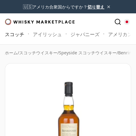
×
🇺🇸
アメリカ合衆国からですか？
切り替え
スコッチ
アイリッシュ
ジャパニーズ
アメリカン
ホーム
/
スコッチウイスキー
/
Speyside スコッチウイスキー
/
Benrinn