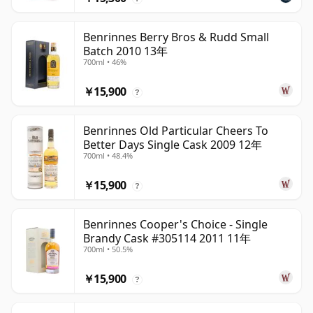
Benrinnes Berry Bros & Rudd Small
Batch 2010 13年
700ml • 46%
￥15,900
?
Benrinnes Old Particular Cheers To
Better Days Single Cask 2009 12年
700ml • 48.4%
￥15,900
?
Benrinnes Cooper's Choice - Single
Brandy Cask #305114 2011 11年
700ml • 50.5%
￥15,900
?