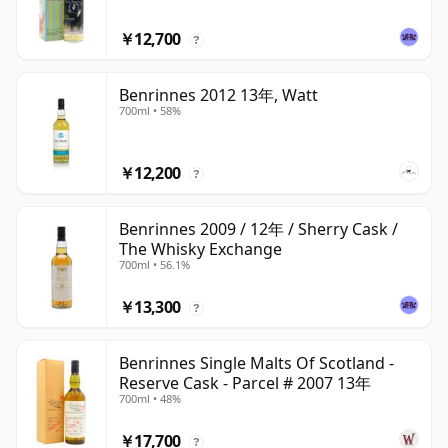
￥12,700
?
Benrinnes 2012 13年, Watt
700ml • 58%
￥12,200
?
Benrinnes 2009 / 12年 / Sherry Cask /
The Whisky Exchange
700ml • 56.1%
￥13,300
?
Benrinnes Single Malts Of Scotland -
Reserve Cask - Parcel # 2007 13年
700ml • 48%
￥17,700
?