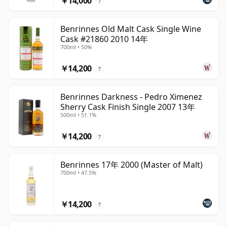
￥14,000
?
Benrinnes Old Malt Cask Single Wine
Cask #21860 2010 14年
700ml • 50%
￥14,200
?
Benrinnes Darkness - Pedro Ximenez
Sherry Cask Finish Single 2007 13年
500ml • 51.1%
￥14,200
?
Benrinnes 17年 2000 (Master of Malt)
700ml • 47.5%
￥14,200
?