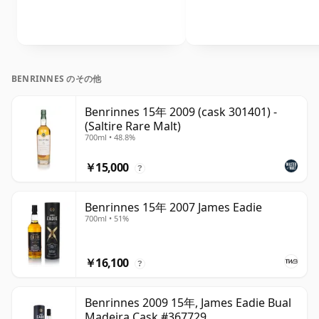
BENRINNES のその他
Benrinnes 15年 2009 (cask 301401) -
(Saltire Rare Malt)
700ml • 48.8%
￥15,000
?
Benrinnes 15年 2007 James Eadie
700ml • 51%
￥16,100
?
Benrinnes 2009 15年, James Eadie Bual
Madeira Cask #367729