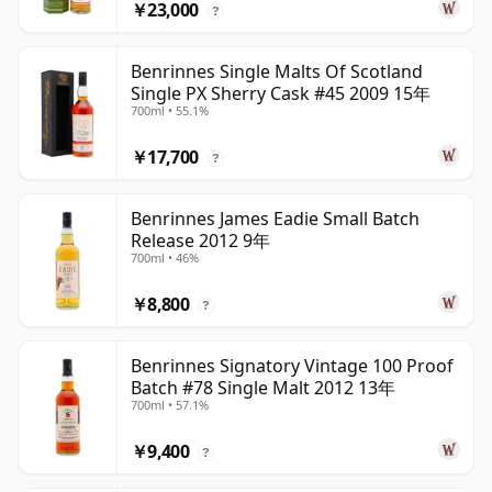
￥23,000
?
Benrinnes Single Malts Of Scotland
Single PX Sherry Cask #45 2009 15年
700ml • 55.1%
￥17,700
?
Benrinnes James Eadie Small Batch
Release 2012 9年
700ml • 46%
￥8,800
?
Benrinnes Signatory Vintage 100 Proof
Batch #78 Single Malt 2012 13年
700ml • 57.1%
￥9,400
?