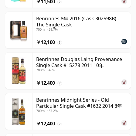
￥11,500
?
Benrinnes 8年 2016 (Cask 302598B) -
The Single Cask
700ml • 59.7%
￥12,100
?
Benrinnes Douglas Laing Provenance
Single Cask #15278 2011 10年
700ml • 46%
￥12,400
?
Benrinnes Midnight Series - Old
Particular Single Cask #1632 2014 8年
700ml • 57.2%
￥12,400
?