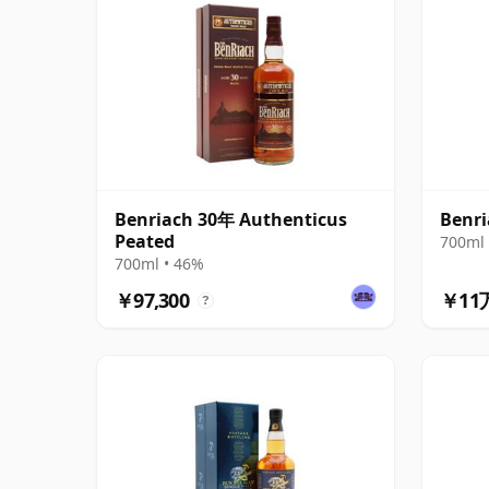
Benriach 30年 Authenticus
Benr
Peated
700ml 
700ml • 46%
￥97,300
￥11
?