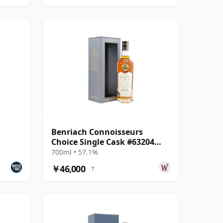
Benriach Connoisseurs
Choice Single Cask #63204
1999 24年
700ml • 57.1%
￥46,000
?