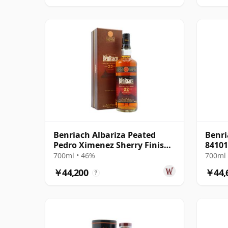
Benriach Albariza Peated
Benri
Pedro Ximenez Sherry Finish
84101
2nd Ed 22年
Cask
700ml • 46%
700ml 
￥44,200
￥44,
?