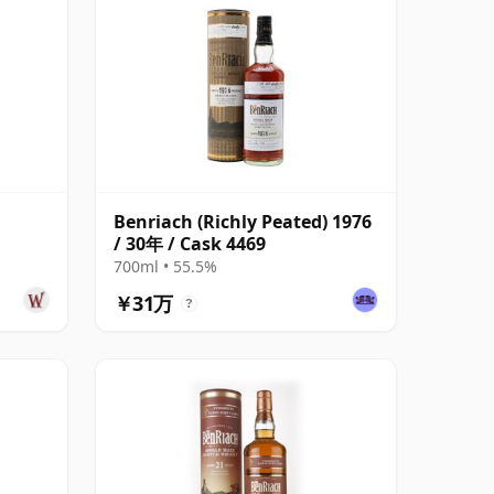
Benriach (Richly Peated) 1976
/ 30年 / Cask 4469
700ml • 55.5%
￥31万
?