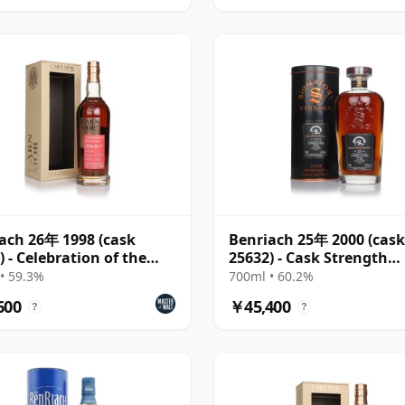
ach 26年 1998 (cask
Benriach 25年 2000 (cask
) - Celebration of the
25632) - Cask Strength
Collection
• 59.3%
700ml • 60.2%
600
￥45,400
?
?