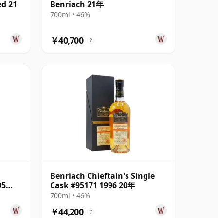
ed 21
Benriach 21年
700ml • 46%
￥40,700
?
Benriach Chieftain's Single
05
Cask #95171 1996 20年
700ml • 46%
￥44,200
?