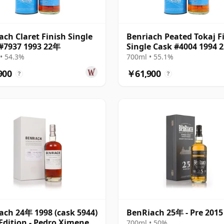
ach Claret Finish Single
Benriach Peated Tokaj F
#7937 1993 22年
Single Cask #4004 1994 
• 54.3%
700ml • 55.1%
900
￥61,900
?
?
ach 24年 1998 (cask 5944)
BenRiach 25年 - Pre 2015
Edition - Pedro Ximenez
700ml • 50%