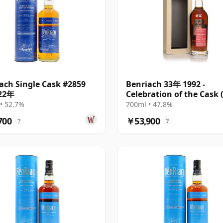
ach Single Cask #2859
Benriach 33年 1992 -
 22年
Celebration of the Cask 
Mor)
• 52.7%
700ml • 47.8%
700
￥53,900
?
?