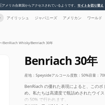
🇸
アメリカ合衆国からアクセスされているようです。
サイトを切り替え
チ
アイリッシュ
ジャパニーズ
アメリカン
ワールド
ー
/
BenRiach Whisky
/
Benriach 30年
Benriach 30年
産地：
Speyside
アルコール度数：
50%
容量：
70
BenRiach の優れた表現によると、この
め。私たちは高濃度で瓶詰めされたウイス
の 50% で行われます。