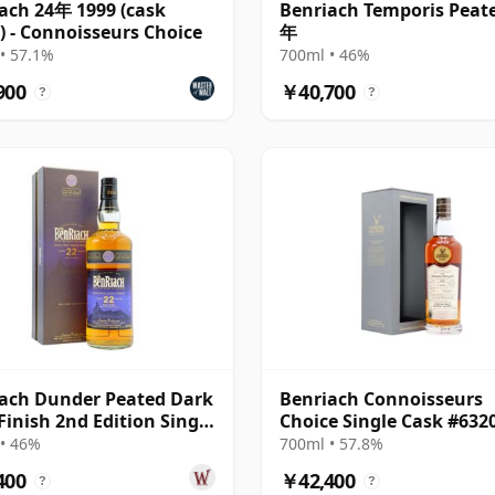
ach 24年 1999 (cask
Benriach Temporis Peat
) - Connoisseurs Choice
年
• 57.1%
700ml • 46%
900
￥40,700
?
?
ach Dunder Peated Dark
Benriach Connoisseurs
inish 2nd Edition Single
Choice Single Cask #632
年
1999 22年
• 46%
700ml • 57.8%
400
￥42,400
?
?