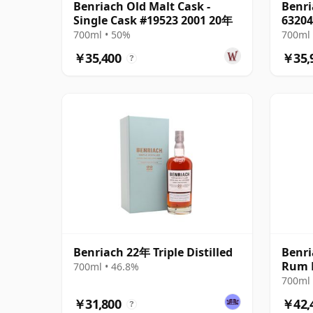
Benriach Old Malt Cask -
Benri
Single Cask #19523 2001 20年
63204
700ml • 50%
700ml 
￥35,400
￥35,
?
Benriach 22年 Triple Distilled
Benri
Rum F
700ml • 46.8%
M 22
700ml 
￥31,800
￥42,
?