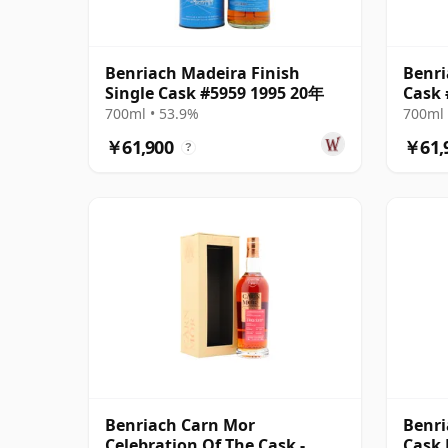
Benriach Madeira Finish
Benri
Single Cask #5959 1995 20年
Cask 
700ml • 53.9%
700ml 
￥61,900
￥61,
?
Benriach Carn Mor
Benri
Celebration Of The Cask -
Cask 