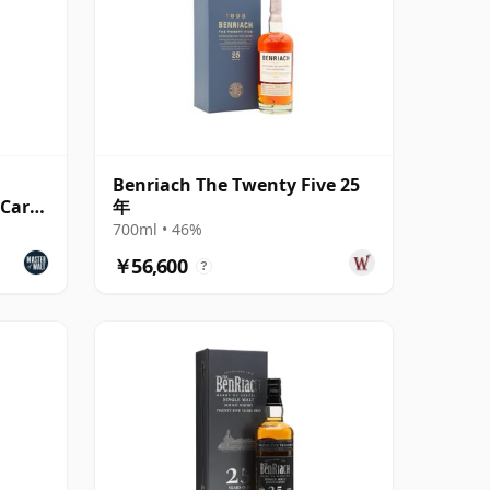
Benriach The Twenty Five 25
(Carn
年
700ml • 46%
￥56,600
?