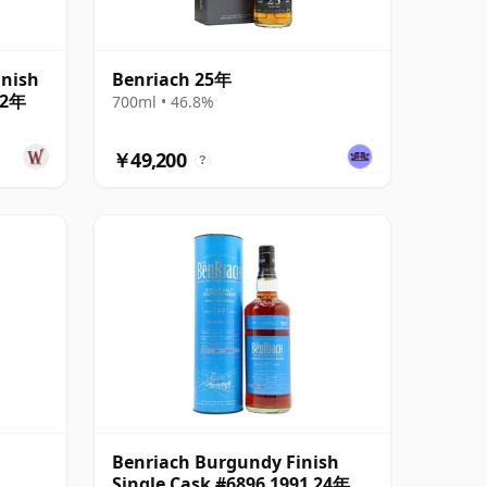
inish
Benriach 25年
22年
700ml • 46.8%
￥49,200
?
Benriach Burgundy Finish
Single Cask #6896 1991 24年