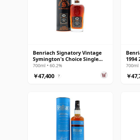
Benriach Signatory Vintage
Benri
Symington's Choice Single
1994
Oloros 2000 25年
700ml • 60.2%
700ml 
￥47,400
￥47,
?