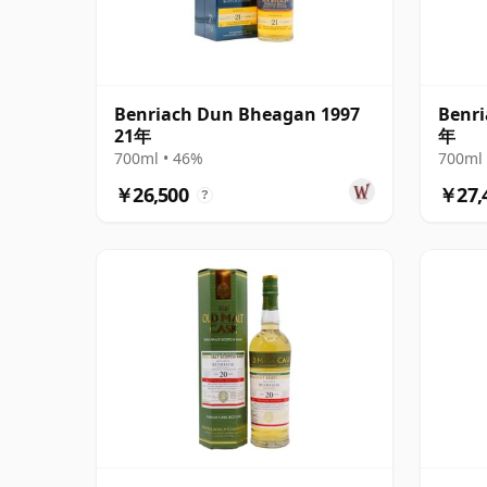
Benriach Dun Bheagan 1997
Benri
21年
年
700ml • 46%
700ml 
￥26,500
￥27,
?