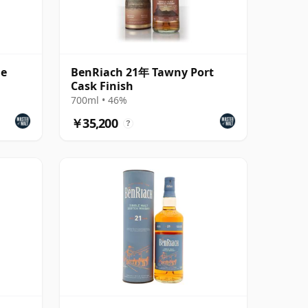
ne
BenRiach 21年 Tawny Port
Cask Finish
700ml • 46%
￥35,200
?