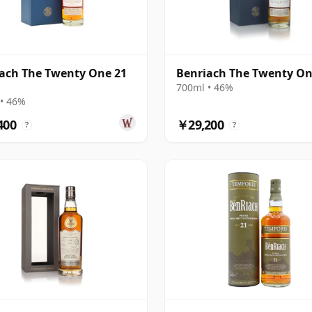
ach The Twenty One 21
Benriach The Twenty O
700ml • 46%
• 46%
400
￥29,200
?
?