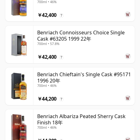
700ml • 46%
￥42,400
?
Benriach Connoisseurs Choice Single
Cask #63205 1999 22年
700ml • 57.8%
￥42,400
?
Benriach Chieftain's Single Cask #95171
1996 20年
700ml • 46%
￥44,200
?
Benriach Albariza Peated Sherry Cask
Finish 18年
700ml • 46%