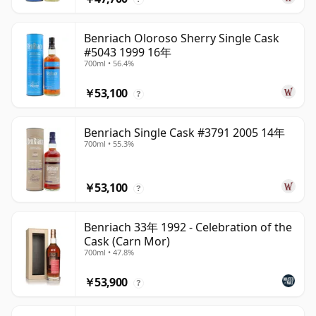
Benriach Oloroso Sherry Single Cask
#5043 1999 16年
700ml • 56.4%
￥53,100
?
Benriach Single Cask #3791 2005 14年
700ml • 55.3%
￥53,100
?
Benriach 33年 1992 - Celebration of the
Cask (Carn Mor)
700ml • 47.8%
￥53,900
?