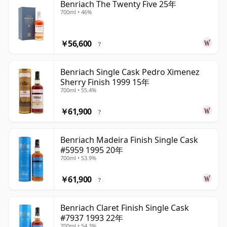
Benriach The Twenty Five 25年
700ml • 46%
￥56,600
?
Benriach Single Cask Pedro Ximenez
Sherry Finish 1999 15年
700ml • 55.4%
￥61,900
?
Benriach Madeira Finish Single Cask
#5959 1995 20年
700ml • 53.9%
￥61,900
?
Benriach Claret Finish Single Cask
#7937 1993 22年
700ml • 54.3%