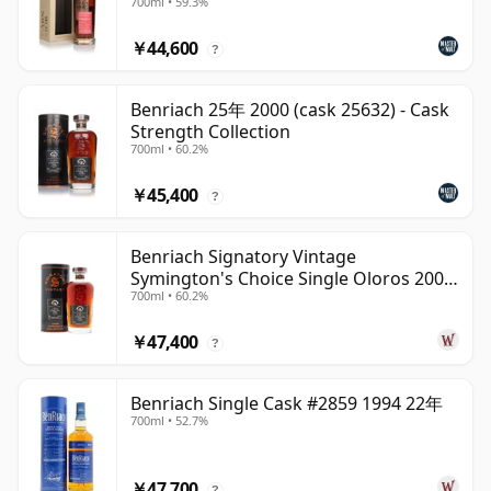
700ml • 59.3%
￥44,600
?
Benriach 25年 2000 (cask 25632) - Cask
Strength Collection
700ml • 60.2%
￥45,400
?
Benriach Signatory Vintage
Symington's Choice Single Oloros 2000
700ml • 60.2%
25年
￥47,400
?
Benriach Single Cask #2859 1994 22年
700ml • 52.7%
￥47,700
?