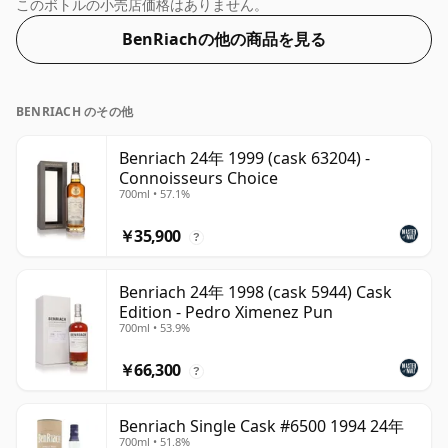
合、24年になります。より強度の高いウイスキーのファ
このボトルの小売店価格はありません。
ンは、アルコール度数 50.1% のこのボトリングに失望す
BenRiachの他の商品を見る
ることはありません。
BENRIACH のその他
Benriach 24年 1999 (cask 63204) -
Connoisseurs Choice
700ml • 57.1%
￥35,900
?
Benriach 24年 1998 (cask 5944) Cask
Edition - Pedro Ximenez Pun
700ml • 53.9%
￥66,300
?
Benriach Single Cask #6500 1994 24年
700ml • 51.8%