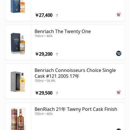
￥27,400
?
Benriach The Twenty One
700ml • 46%
￥29,200
?
Benriach Connoisseurs Choice Single
Cask #121 2005 17年
700ml • 58.4%
￥29,500
?
BenRiach 21年 Tawny Port Cask Finish
700ml • 46%