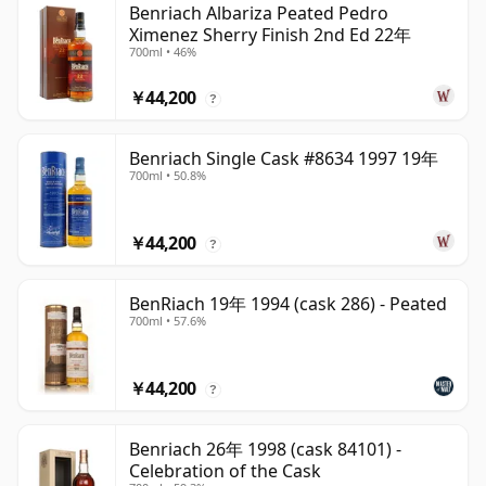
Benriach Albariza Peated Pedro
Ximenez Sherry Finish 2nd Ed 22年
700ml • 46%
￥44,200
?
Benriach Single Cask #8634 1997 19年
700ml • 50.8%
￥44,200
?
BenRiach 19年 1994 (cask 286) - Peated
700ml • 57.6%
￥44,200
?
Benriach 26年 1998 (cask 84101) -
Celebration of the Cask