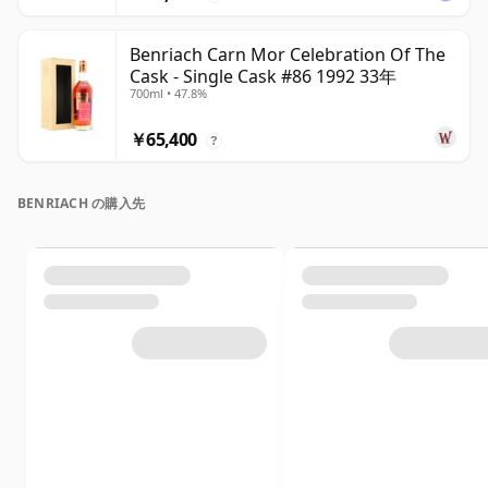
Benriach Carn Mor Celebration Of The
Cask - Single Cask #86 1992 33年
700ml • 47.8%
￥65,400
?
BENRIACH の購入先