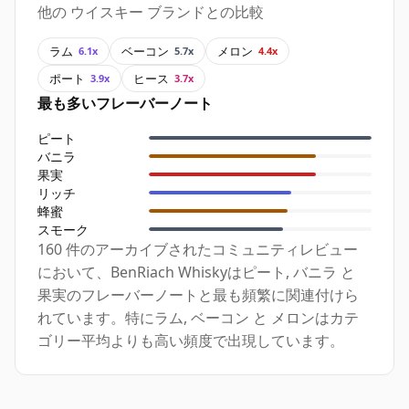
他の ウイスキー ブランドとの比較
ラム
ベーコン
メロン
6.1x
5.7x
4.4x
ポート
ヒース
3.9x
3.7x
最も多いフレーバーノート
ピート
バニラ
果実
リッチ
蜂蜜
スモーク
160 件のアーカイブされたコミュニティレビュー
において、BenRiach Whiskyはピート, バニラ と
果実のフレーバーノートと最も頻繁に関連付けら
れています。特にラム, ベーコン と メロンはカテ
ゴリー平均よりも高い頻度で出現しています。