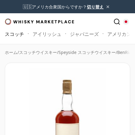
×
🇺🇸
アメリカ合衆国からですか？
切り替え
スコッチ
アイリッシュ
ジャパニーズ
アメリカン
ホーム
/
スコッチウイスキー
/
Speyside スコッチウイスキー
/
BenRiac