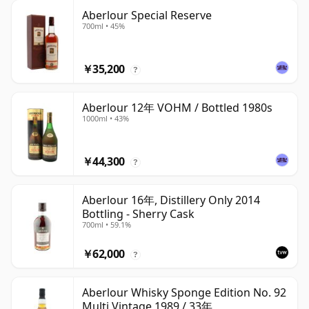
Aberlour Special Reserve
700ml • 45%
￥35,200
?
Aberlour 12年 VOHM / Bottled 1980s
1000ml • 43%
￥44,300
?
Aberlour 16年, Distillery Only 2014
Bottling - Sherry Cask
700ml • 59.1%
￥62,000
?
Aberlour Whisky Sponge Edition No. 92
Multi Vintage 1989 / 33年