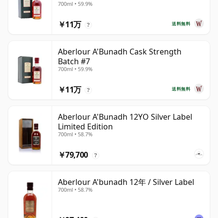
700ml • 59.9%
￥11万
送料無料
?
Aberlour A'Bunadh Cask Strength
Batch #7
700ml • 59.9%
￥11万
送料無料
?
Aberlour A'Bunadh 12YO Silver Label
Limited Edition
700ml • 58.7%
￥79,700
?
Aberlour A'bunadh 12年 / Silver Label
700ml • 58.7%