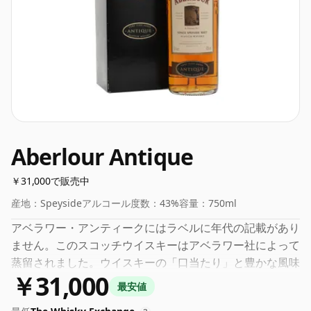
Aberlour Antique
￥31,000で販売中
産地：
Speyside
アルコール度数：
43%
容量：
750ml
アベラワー・アンティークにはラベルに年代の記載があり
ません。このスコッチウイスキーはアベラワー社によって
蒸留されました。ウイスキーの「口当たり」と豊かな風味
￥31,000
を体験するには、43% が適切なアルコール度数であると
最安値
多くの人が考えています。