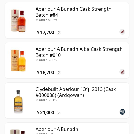
Aberlour A'Bunadh Cask Strength
Batch #84
700ml • 61.2%
￥17,700
?
Aberlour A'Bunadh Alba Cask Strength
Batch #010
700ml • 56.6%
￥18,200
?
Clydebuilt Aberlour 13年 2013 (Cask
#300088) (Ardgowan)
700ml • 58.1%
￥21,000
?
Aberlour A'Bunadh
700ml • 60%