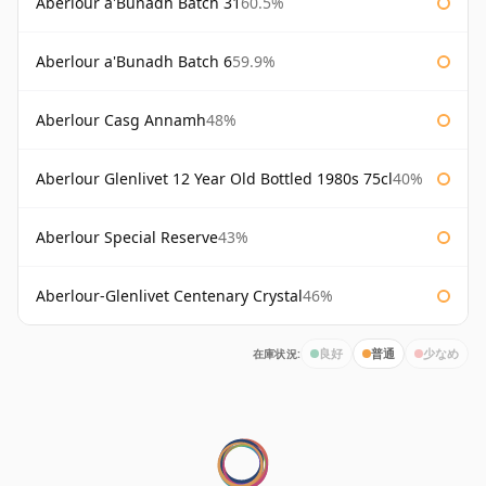
Aberlour a'Bunadh Batch 31
60.5%
Aberlour a'Bunadh Batch 6
59.9%
Aberlour Casg Annamh
48%
Aberlour Glenlivet 12 Year Old Bottled 1980s 75cl
40%
Aberlour Special Reserve
43%
Aberlour-Glenlivet Centenary Crystal
46%
在庫状況:
良好
普通
少なめ