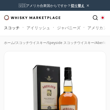
×
🇺🇸
アメリカ合衆国からですか？
切り替え
スコッチ
アイリッシュ
ジャパニーズ
アメリカン
ホーム
/
スコッチウイスキー
/
Speyside スコッチウイスキー
/
Aberlour