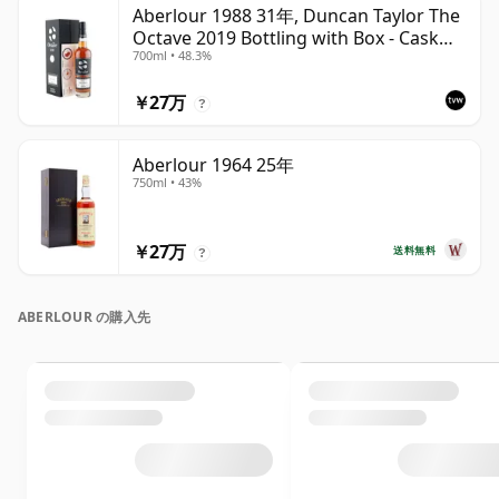
Aberlour 1988 31年, Duncan Taylor The
Octave 2019 Bottling with Box - Cask
700ml • 48.3%
3325593
￥27万
?
Aberlour 1964 25年
750ml • 43%
￥27万
送料無料
?
ABERLOUR の購入先