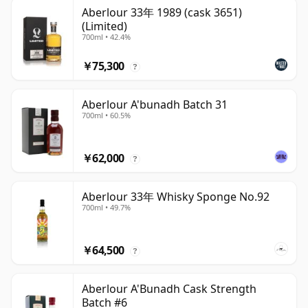
Aberlour 33年 1989 (cask 3651)
(Limited)
700ml • 42.4%
￥75,300
?
Aberlour A'bunadh Batch 31
700ml • 60.5%
￥62,000
?
Aberlour 33年 Whisky Sponge No.92
700ml • 49.7%
￥64,500
?
Aberlour A'Bunadh Cask Strength
Batch #6