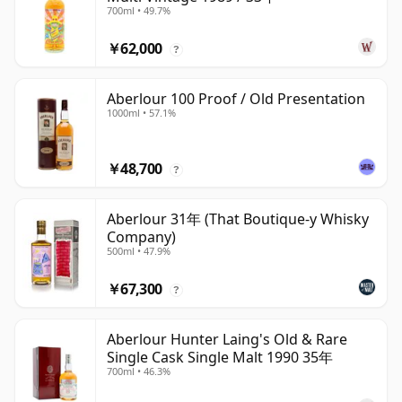
700ml • 49.7%
￥62,000
?
Aberlour 100 Proof / Old Presentation
1000ml • 57.1%
￥48,700
?
Aberlour 31年 (That Boutique-y Whisky
Company)
500ml • 47.9%
￥67,300
?
Aberlour Hunter Laing's Old & Rare
Single Cask Single Malt 1990 35年
700ml • 46.3%