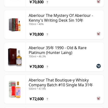
￥70,800
?
Aberlour The Mystery Of Aberlour -
Kenny's Writing Desk Sin 10年
700ml • 40%
￥70,800
?
Aberlour 35年 1990 - Old & Rare
Platinum (Hunter Laing)
700ml • 46.3%
￥70,800
?
Aberlour That Boutique-y Whisky
Company Batch #10 Single Ma 31年
500ml • 47.9%
￥72,600
?