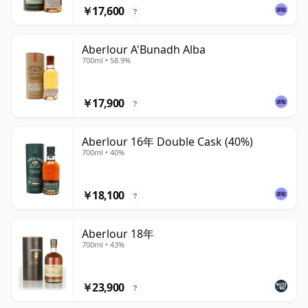
￥17,600
?
Aberlour A'Bunadh Alba
700ml • 58.9%
￥17,900
?
Aberlour 16年 Double Cask (40%)
700ml • 40%
￥18,100
?
Aberlour 18年
700ml • 43%
￥23,900
?