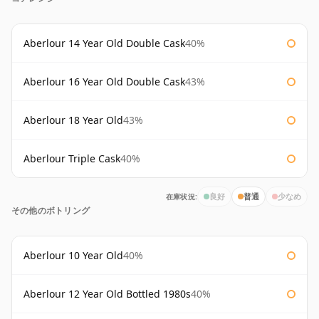
Aberlour 14 Year Old Double Cask
40%
Aberlour 16 Year Old Double Cask
43%
Aberlour 18 Year Old
43%
Aberlour Triple Cask
40%
在庫状況:
良好
普通
少なめ
その他のボトリング
Aberlour 10 Year Old
40%
Aberlour 12 Year Old Bottled 1980s
40%