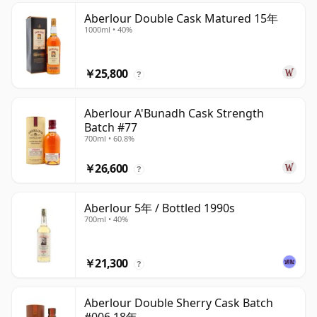
Aberlour Double Cask Matured 15年
1000ml • 40%
￥25,800
?
Aberlour A'Bunadh Cask Strength
Batch #77
700ml • 60.8%
￥26,600
?
Aberlour 5年 / Bottled 1990s
700ml • 40%
￥21,300
?
Aberlour Double Sherry Cask Batch