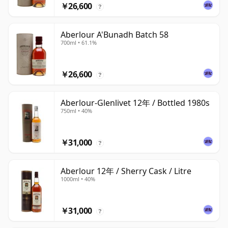
￥26,600
?
Aberlour A'Bunadh Batch 58
700ml • 61.1%
￥26,600
?
Aberlour-Glenlivet 12年 / Bottled 1980s
750ml • 40%
￥31,000
?
Aberlour 12年 / Sherry Cask / Litre
1000ml • 40%
￥31,000
?