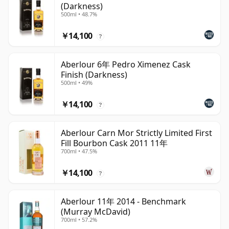
(Darkness)
500ml • 48.7%
￥14,100
?
Aberlour 6年 Pedro Ximenez Cask
Finish (Darkness)
500ml • 49%
￥14,100
?
Aberlour Carn Mor Strictly Limited First
Fill Bourbon Cask 2011 11年
700ml • 47.5%
￥14,100
?
Aberlour 11年 2014 - Benchmark
(Murray McDavid)
700ml • 57.2%