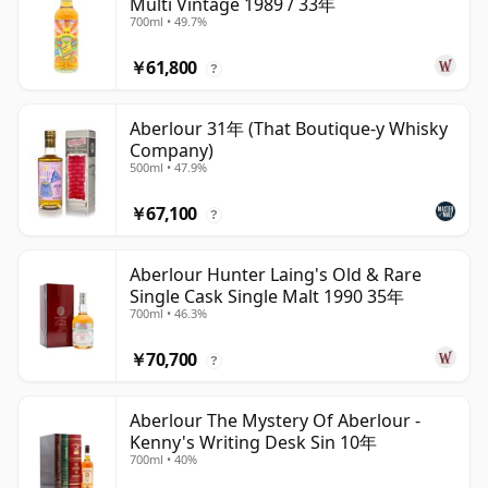
Multi Vintage 1989 / 33年
700ml • 49.7%
￥61,800
?
Aberlour 31年 (That Boutique-y Whisky
Company)
500ml • 47.9%
￥67,100
?
Aberlour Hunter Laing's Old & Rare
Single Cask Single Malt 1990 35年
700ml • 46.3%
￥70,700
?
Aberlour The Mystery Of Aberlour -
Kenny's Writing Desk Sin 10年
700ml • 40%