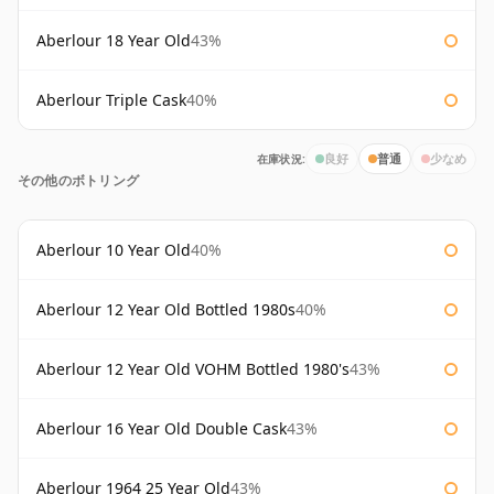
Aberlour 18 Year Old
43%
Aberlour Triple Cask
40%
在庫状況:
良好
普通
少なめ
その他のボトリング
Aberlour 10 Year Old
40%
Aberlour 12 Year Old Bottled 1980s
40%
Aberlour 12 Year Old VOHM Bottled 1980's
43%
Aberlour 16 Year Old Double Cask
43%
Aberlour 1964 25 Year Old
43%