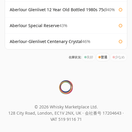
Aberlour Glenlivet 12 Year Old Bottled 1980s 75cl
40%
Aberlour Special Reserve
43%
Aberlour-Glenlivet Centenary Crystal
46%
在庫状況:
良好
普通
少なめ
© 2026 Whisky Marketplace Ltd.
128 City Road, London, EC1V 2NX, UK ·
会社番号 17204643
·
VAT 519 9116 71