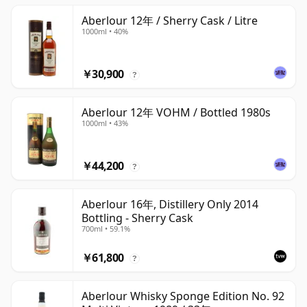
Aberlour 12年 / Sherry Cask / Litre
1000ml • 40%
￥30,900
?
Aberlour 12年 VOHM / Bottled 1980s
1000ml • 43%
￥44,200
?
Aberlour 16年, Distillery Only 2014
Bottling - Sherry Cask
700ml • 59.1%
￥61,800
?
Aberlour Whisky Sponge Edition No. 92