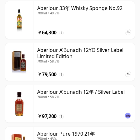
Aberlour 33年 Whisky Sponge No.92
700ml • 49.7%
￥64,300
?
Aberlour A'Bunadh 12YO Silver Label
Limited Edition
700ml • 58.7%
￥79,500
?
Aberlour A'bunadh 12年 / Silver Label
700ml • 58.7%
￥97,200
?
Aberlour Pure 1970 21年
750ml • 43%