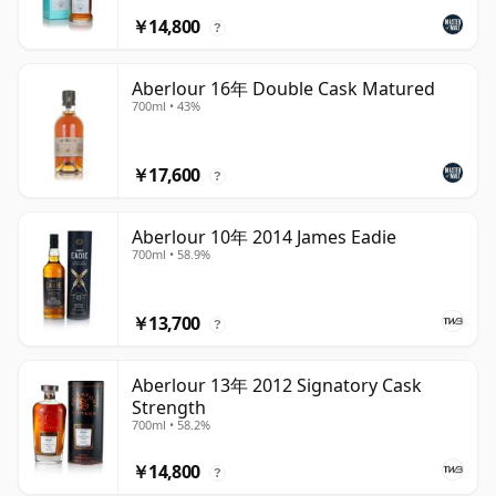
￥14,800
?
Aberlour 16年 Double Cask Matured
700ml • 43%
￥17,600
?
Aberlour 10年 2014 James Eadie
700ml • 58.9%
￥13,700
?
Aberlour 13年 2012 Signatory Cask
Strength
700ml • 58.2%
￥14,800
?