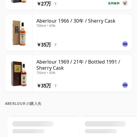
￥27万
送料無料
?
Aberlour 1966 / 30年 / Sherry Cask
700ml • 43%
￥35万
?
Aberlour 1969 / 21年 / Bottled 1991 /
Sherry Cask
750ml • 43%
￥35万
?
ABERLOUR の購入先