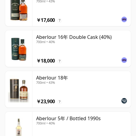
700ml • 43%
￥17,600
?
Aberlour 16年 Double Cask (40%)
700ml • 40%
￥18,000
?
Aberlour 18年
700ml • 43%
￥23,900
?
Aberlour 5年 / Bottled 1990s
700ml • 40%