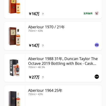
￥16万
送料無料
?
Aberlour 1970 / 21年
750ml • 43%
￥14万
?
Aberlour 1988 31年, Duncan Taylor The
Octave 2019 Bottling with Box - Cask
700ml • 48.3%
3325593
￥27万
?
Aberlour 1964 25年
750ml • 43%