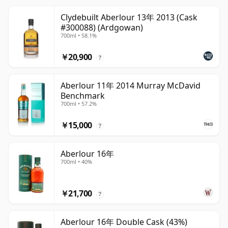
Clydebuilt Aberlour 13年 2013 (Cask
#300088) (Ardgowan)
700ml • 58.1%
￥20,900
?
Aberlour 11年 2014 Murray McDavid
Benchmark
700ml • 57.2%
￥15,000
?
Aberlour 16年
700ml • 40%
￥21,700
?
Aberlour 16年 Double Cask (43%)