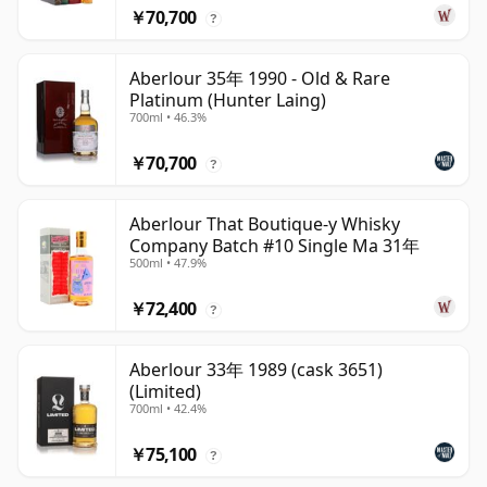
￥70,700
?
Aberlour 35年 1990 - Old & Rare
Platinum (Hunter Laing)
700ml • 46.3%
￥70,700
?
Aberlour That Boutique-y Whisky
Company Batch #10 Single Ma 31年
500ml • 47.9%
￥72,400
?
Aberlour 33年 1989 (cask 3651)
(Limited)
700ml • 42.4%
￥75,100
?