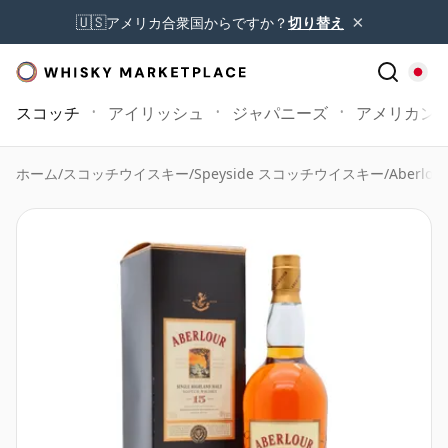
×
🇺🇸
アメリカ合衆国からですか？
切り替え
スコッチ
アイリッシュ
ジャパニーズ
アメリカン
ホーム
/
スコッチウイスキー
/
Speyside スコッチウイスキー
/
Aberlour