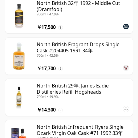
North British 32年 1992 - Middle Cut
(Dramfool)
700ml • 47.9%
￥17,500
?
North British Fragrant Drops Single
Cask #204405 1991 34年
700ml • 42.5%
￥17,700
?
North British 29年, James Eadie
Distilleries Refill Hogsheads
700ml • 49.9%
￥14,300
?
North British Infrequent Flyers Single
Ozark Virgin Oak Cask #71 1992 33年
700ml • 49.4%