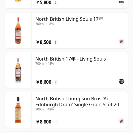
￥5,800
?
North British Living Souls 17年
700ml • 48%
￥8,500
?
North British 17年 - Living Souls
700ml • 48%
￥8,600
?
North British Thompson Bros 'An
Ednburgh Dram' Single Grain Scot 2008
700ml • 48%
17年
￥8,800
?