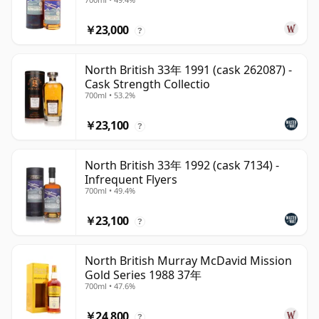
￥23,000
?
North British 33年 1991 (cask 262087) -
Cask Strength Collectio
700ml • 53.2%
￥23,100
?
North British 33年 1992 (cask 7134) -
Infrequent Flyers
700ml • 49.4%
￥23,100
?
North British Murray McDavid Mission
Gold Series 1988 37年
700ml • 47.6%
￥24,800
?