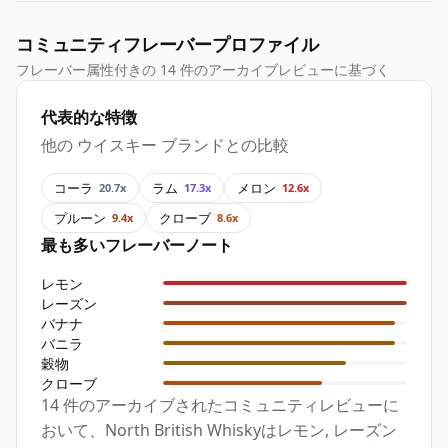
コミュニティフレーバープロファイル
フレーバー属性付きの 14 件のアーカイブレビューに基づく
代表的な特徴
他の ウイスキー ブランドとの比較
コーラ
ラム
メロン
20.7x
17.3x
12.6x
プルーン
クローブ
9.4x
8.6x
最も多いフレーバーノート
レモン
レーズン
バナナ
バニラ
穀物
クローブ
14 件のアーカイブされたコミュニティレビューに
おいて、North British Whiskyはレモン, レーズン