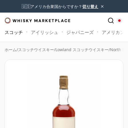
×
🇺🇸
アメリカ合衆国からですか？
切り替え
スコッチ
アイリッシュ
ジャパニーズ
アメリカン
ホーム
/
スコッチウイスキー
/
Lowland スコッチウイスキー
/
North Bri