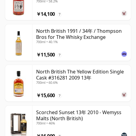
700ml • 58.2%
￥14,100
?
North British 1991 / 34年 / Thompson
Bros for The Whisky Exchange
700ml • 40.1%
￥11,500
?
North British The Yellow Edition Single
Cask #316281 2009 13年
700ml • 60.6%
￥15,600
?
Scorched Sunset 13年 2010 - Wemyss
Malts (North British)
700ml • 46%