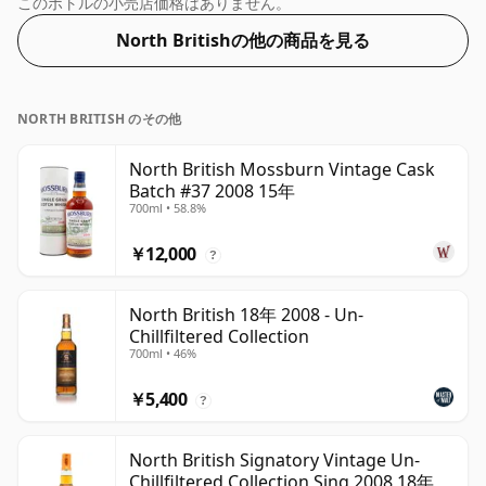
このボトルの小売店価格はありません。
North Britishの他の商品を見る
NORTH BRITISH のその他
North British Mossburn Vintage Cask
Batch #37 2008 15年
700ml • 58.8%
￥12,000
?
North British 18年 2008 - Un-
Chillfiltered Collection
700ml • 46%
￥5,400
?
North British Signatory Vintage Un-
Chillfiltered Collection Sing 2008 18年