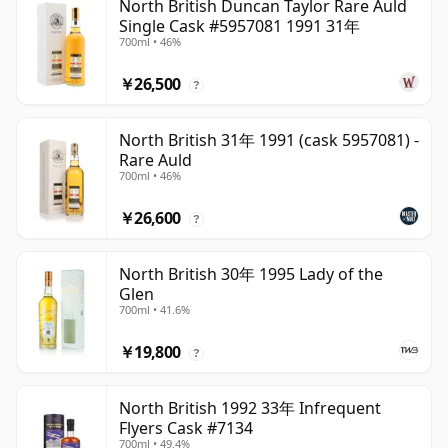
North British Duncan Taylor Rare Auld
Single Cask #5957081 1991 31年
700ml • 46%
￥26,500
?
North British 31年 1991 (cask 5957081) -
Rare Auld
700ml • 46%
￥26,600
?
North British 30年 1995 Lady of the
Glen
700ml • 41.6%
￥19,800
?
North British 1992 33年 Infrequent
Flyers Cask #7134
700ml • 49.4%