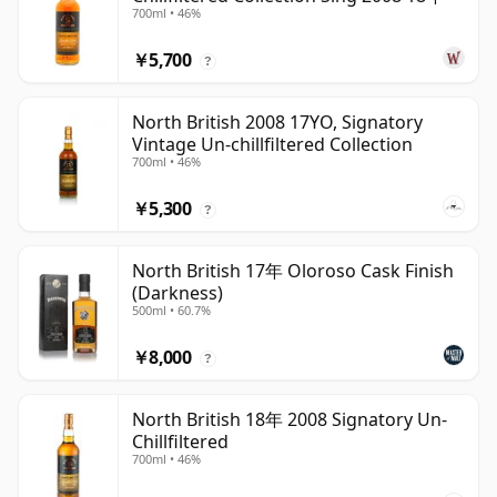
700ml • 46%
￥5,700
?
North British 2008 17YO, Signatory
Vintage Un-chillfiltered Collection
700ml • 46%
￥5,300
?
North British 17年 Oloroso Cask Finish
(Darkness)
500ml • 60.7%
￥8,000
?
North British 18年 2008 Signatory Un-
Chillfiltered
700ml • 46%