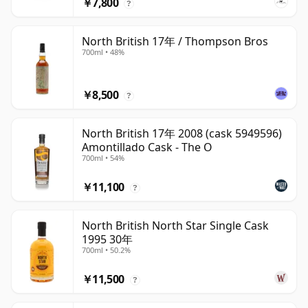
￥7,800
?
North British 17年 / Thompson Bros
700ml • 48%
￥8,500
?
North British 17年 2008 (cask 5949596)
Amontillado Cask - The O
700ml • 54%
￥11,100
?
North British North Star Single Cask
1995 30年
700ml • 50.2%
￥11,500
?