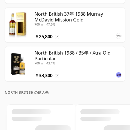
North British 37年 1988 Murray
McDavid Mission Gold
700ml • 47.6%
￥25,800
?
North British 1988 / 35年 / Xtra Old
Particular
700ml • 43.1%
￥33,300
?
NORTH BRITISH の購入先