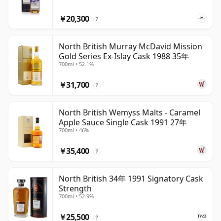
￥20,300
?
North British Murray McDavid Mission
Gold Series Ex-Islay Cask 1988 35年
700ml • 52.1%
￥31,700
?
North British Wemyss Malts - Caramel
Apple Sauce Single Cask 1991 27年
700ml • 46%
￥35,400
?
North British 34年 1991 Signatory Cask
Strength
700ml • 52.9%
￥25,500
?