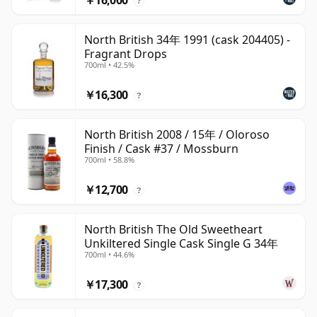
￥16,000
?
North British 34年 1991 (cask 204405) -
Fragrant Drops
700ml • 42.5%
￥16,300
?
North British 2008 / 15年 / Oloroso
Finish / Cask #37 / Mossburn
700ml • 58.8%
￥12,700
?
North British The Old Sweetheart
Unkiltered Single Cask Single G 34年
700ml • 44.6%
￥17,300
?