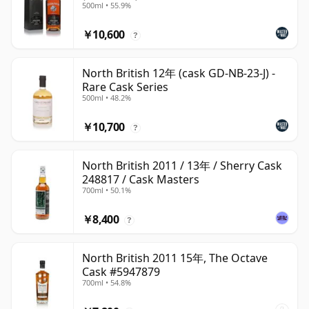
500ml • 55.9%
￥10,600
?
North British 12年 (cask GD-NB-23-J) -
Rare Cask Series
500ml • 48.2%
￥10,700
?
North British 2011 / 13年 / Sherry Cask
248817 / Cask Masters
700ml • 50.1%
￥8,400
?
North British 2011 15年, The Octave
Cask #5947879
700ml • 54.8%