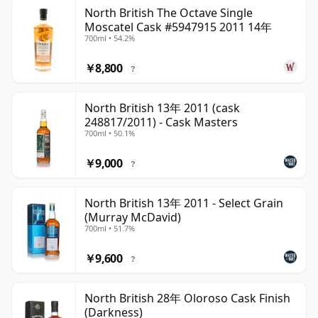
North British The Octave Single
Moscatel Cask #5947915 2011 14年
700ml • 54.2%
￥8,800
?
North British 13年 2011 (cask
248817/2011) - Cask Masters
700ml • 50.1%
￥9,000
?
North British 13年 2011 - Select Grain
(Murray McDavid)
700ml • 51.7%
￥9,600
?
North British 28年 Oloroso Cask Finish
(Darkness)