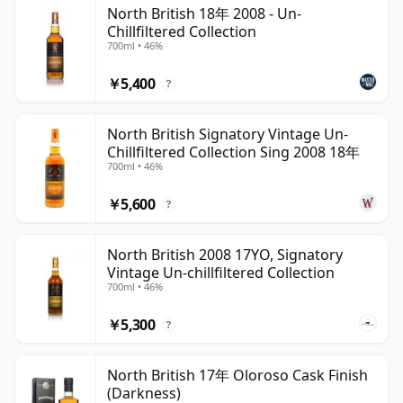
North British 18年 2008 - Un-
Chillfiltered Collection
この蒸留所はロージアン・ディスティラーズが所有してお
700ml • 46%
り、同社はディアジオとエドリントンによる合弁会社で
す。生産されるウイスキーは主にブレンド用途を目的とし
￥5,400
?
ており、グレーンスピリッツはモルト原酒とともにボデ
ィ、甘み、バランスをブレンデッドウイスキーにもたらし
North British Signatory Vintage Un-
ます。ノース・ブリティッシュは主要なブレンデッドスコ
Chillfiltered Collection Sing 2008 18年
700ml • 46%
ッチブランドと深く結びついており、その生産量はスコッ
チウイスキー業界全体の構造において重要な役割を担って
￥5,600
?
います。
シングルグレーンウイスキーとしてのノース・ブリティッ
North British 2008 17YO, Signatory
Vintage Un-chillfiltered Collection
シュは、インディペンデントボトラーによるボトリングを
700ml • 46%
通じて目にすることが多く、熟成年数の長いリリースが頻
繁に見られます。こうしたウイスキーは、長期熟成された
￥5,300
?
グレーンウイスキーが持つ典型的な美点を示すことがあり
ます。バニラ、ココナッツ、トフィー、シリアルの甘み、
North British 17年 Oloroso Cask Finish
穏やかなスパイス、磨き上げられたオークといった特徴が
(Darkness)