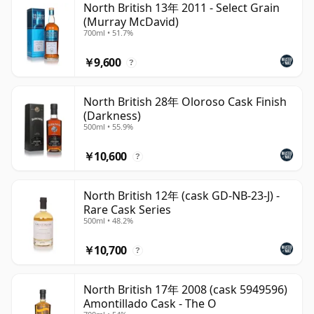
North British 13年 2011 - Select Grain
(Murray McDavid)
700ml • 51.7%
￥9,600
?
North British 28年 Oloroso Cask Finish
(Darkness)
500ml • 55.9%
￥10,600
?
North British 12年 (cask GD-NB-23-J) -
Rare Cask Series
500ml • 48.2%
￥10,700
?
North British 17年 2008 (cask 5949596)
Amontillado Cask - The O