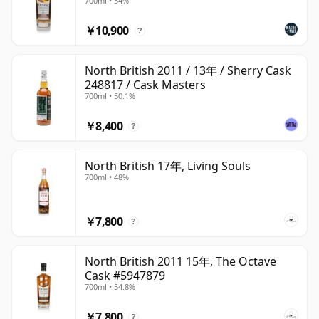
700ml • 54%
￥10,900
?
North British 2011 / 13年 / Sherry Cask
248817 / Cask Masters
700ml • 50.1%
￥8,400
?
North British 17年, Living Souls
700ml • 48%
￥7,800
?
North British 2011 15年, The Octave
Cask #5947879
700ml • 54.8%
￥7,800
?