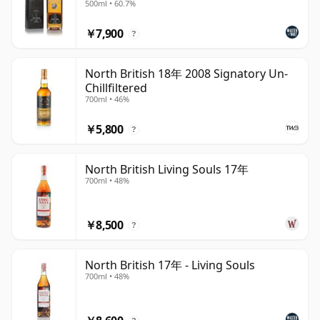
あり、長期熟成のものではキャラメル、ドライフルーツ、
500ml • 60.7%
ワックス、繊細なウッドタンニンといったより豊かなノー
￥7,900
?
トが現れてきます。
ノース・ブリティッシュは、訪問者向けの演出や知名度の
North British 18年 2008 Signatory Un-
Chillfiltered
高いシングルモルトブランディングを中心に据えた蒸留所
700ml • 46%
ではありません。その魅力は、グレーンウイスキーそのも
のが持つ静かな重要性にあります。多くの著名なスコッチ
￥5,800
?
ブレンドを支えるスタイルでありながら、単独でボトリン
グされたとき、エレガントで表情豊かな、驚くほど複雑な
North British Living Souls 17年
味わいを見せることがあるのです。
700ml • 48%
￥8,500
?
North British 17年 - Living Souls
700ml • 48%