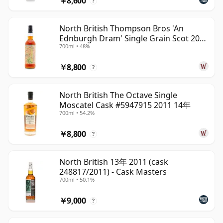
￥8,600
?
North British Thompson Bros 'An
Ednburgh Dram' Single Grain Scot 2008
700ml • 48%
17年
￥8,800
?
North British The Octave Single
Moscatel Cask #5947915 2011 14年
700ml • 54.2%
￥8,800
?
North British 13年 2011 (cask
248817/2011) - Cask Masters
700ml • 50.1%
￥9,000
?