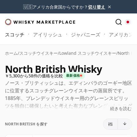
×
🇺🇸
アメリカ合衆国からですか？
切り替え
スコッチ
アイリッシュ
ジャパニーズ
アメリカン
ホーム
/
スコッチウイスキー
/
Lowland スコッチウイスキー
/
North Bri
North British Whisky
￥5,300から58件の価格を比較
最新価格
ノース・ブリティッシュは、エディンバラのゴーギー地区
に位置するスコッチグレーンウイスキーの蒸留所です。
1885年、ブレンデッドウイスキー用のグレーンスピリッ
ツを独自に確保したいと考えた有力なブレンダーたちのグ
続きを読む
ループによって設立されました。現在もスコットランドを
代表するグレーンウイスキーの主要生産者のひとつであ
NORTH BRITISH を探す
り、小規模なモルト蒸留所が持つロマンティックなイメー
ジとはまったく異なる規模で操業しています。