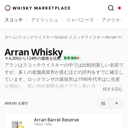
スコッチ
アイリッシュ
ジャパニーズ
アメリカン
ホーム
/
スコッチウイスキー
/
Island スコッチウイスキー
/
Arran Whis
Arran Whisky
￥4,200から124件の価格を比較
最新価格
アランはスコッチウイスキーの中では比較的新しい名前で
すが、多くの老舗蒸留所が羨むほどの評判をすでに確立し
ています。ロックランザの蒸留所は1990年代半ばに生産
を開始し、長い空白期間を経てアラン島に合法的なウイス
続きを読む
キー製造を復活させました。そして長年にわたり、その原
酒は最も賞賛される現代のアイランドモルトの一つへと成
ARRAN を探す
熟しました。
ハウススタイルは典型的にフレッシュでフルーティー、そ
Arran Barrel Reserve
700ml • 43%
して親しみやすく、果樹園の果実、柑橘類、バニラ、穏や