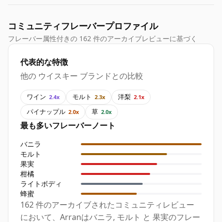
コミュニティフレーバープロファイル
フレーバー属性付きの 162 件のアーカイブレビューに基づく
代表的な特徴
他の ウイスキー ブランドとの比較
ワイン
モルト
洋梨
2.4x
2.3x
2.1x
パイナップル
草
2.0x
2.0x
最も多いフレーバーノート
バニラ
モルト
果実
柑橘
ライトボディ
蜂蜜
162 件のアーカイブされたコミュニティレビュー
において、Arranはバニラ, モルト と 果実のフレー