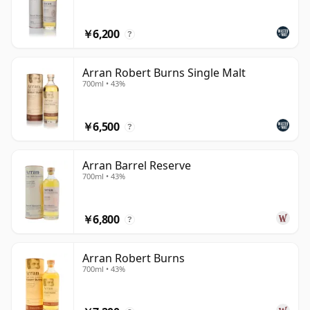
かなスパイスの香味を基調としています。その透明感と明
るさがアランに忠実なファンを獲得する助けとなり、熟成
￥6,200
?
年数表示ボトリングや樽主導のエクスプレッションの拡充
により、この蒸留所のウイスキーが若々しい魅力と真の成
Arran Robert Burns Single Malt
熟さ、そして深みを兼ね備えることができることを示して
700ml • 43%
います。現在、コアレンジは従来の14年物を大きく超え
て拡張され、10年物、18年物、シェリー樽リリース、ク
￥6,500
?
ォーターカスクエクスプレッションなどのボトリングが、
すべて蒸留所の現代的なアイデンティティの確立に貢献し
Arran Barrel Reserve
ています。
700ml • 43%
愛好家の間では、アランは公正な価格で優れた品質を提供
し、すぐに楽しめると同時に熟成によってさらなる複雑さ
￥6,800
?
を発展させる能力を持つウイスキーを生産することで、長
い間賞賛されてきました。現代のスコッチ復活における最
Arran Robert Burns
も明確な成功事例の一つであり続けています。比較的若い
700ml • 43%
蒸留所でありながら、そのウイスキーは今や独自の地位を
完全に確立したと感じられます。