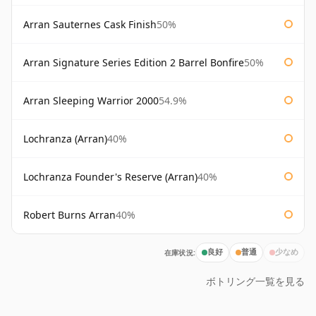
Arran Sauternes Cask Finish
50%
Arran Signature Series Edition 2 Barrel Bonfire
50%
Arran Sleeping Warrior 2000
54.9%
Lochranza (Arran)
40%
Lochranza Founder's Reserve (Arran)
40%
Robert Burns Arran
40%
在庫状況:
良好
普通
少なめ
ボトリング一覧を見る