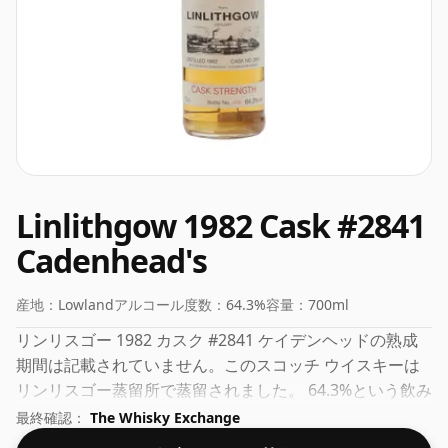
Linlithgow 1982 Cask #2841
Cadenhead's
産地：
Lowland
アルコール度数：
64.3%
容量：
700ml
リンリスゴー 1982 カスク #2841 ケイデンヘッドの熟成
期間は記載されていません。このスコッチ ウイスキーは
リンリスゴー蒸留所で蒸留されました。 64.3%という飲み
やすい濃度で瓶詰めされたこのウイスキーは、70clのボト
最終確認：
The Whisky Exchange
ルに入っています。