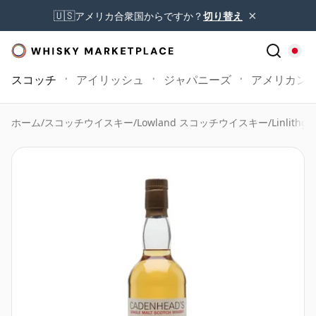
×
🇺🇸
アメリカ合衆国からですか？
切り替え
スコッチ
アイリッシュ
ジャパニーズ
アメリカン
ホーム
/
スコッチウイスキー
/
Lowland スコッチウイスキー
/
Linlithg