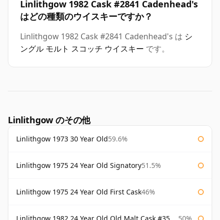
Linlithgow 1982 Cask #2841 Cadenhead's
はどの種類のウイスキーですか？
Linlithgow 1982 Cask #2841 Cadenhead's は
シ
ングル モルト スコッチ ウイスキー
です。
Linlithgow のその他
Linlithgow 1973 30 Year Old
59.6%
Linlithgow 1975 24 Year Old Signatory
51.5%
Linlithgow 1975 24 Year Old First Cask
46%
Linlithgow 1982 24 Year Old Old Malt Cask #3560 Douglas Laing
50%