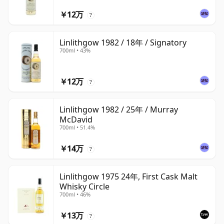
￥12万
?
Linlithgow 1982 / 18年 / Signatory
700ml • 43%
￥12万
?
Linlithgow 1982 / 25年 / Murray
McDavid
700ml • 51.4%
￥14万
?
Linlithgow 1975 24年, First Cask Malt
Whisky Circle
700ml • 46%
￥13万
?