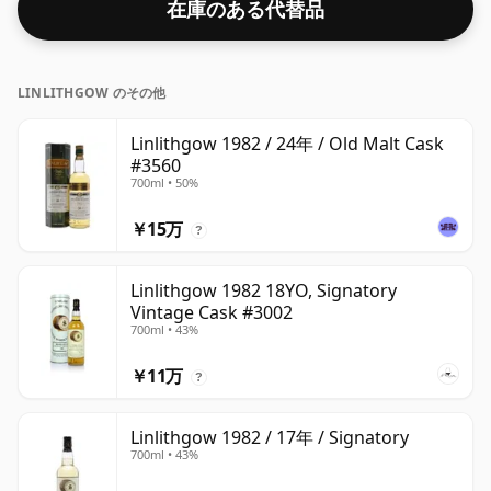
在庫のある代替品
LINLITHGOW のその他
Linlithgow 1982 / 24年 / Old Malt Cask
#3560
700ml • 50%
￥15万
?
Linlithgow 1982 18YO, Signatory
Vintage Cask #3002
700ml • 43%
￥11万
?
Linlithgow 1982 / 17年 / Signatory
700ml • 43%