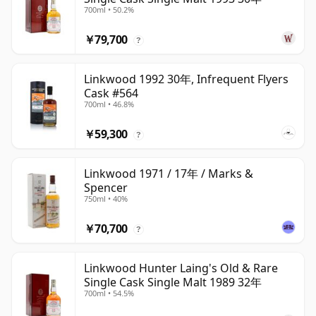
700ml • 50.2%
￥79,700
?
Linkwood 1992 30年, Infrequent Flyers
Cask #564
700ml • 46.8%
￥59,300
?
Linkwood 1971 / 17年 / Marks &
Spencer
750ml • 40%
￥70,700
?
Linkwood Hunter Laing's Old & Rare
Single Cask Single Malt 1989 32年
700ml • 54.5%