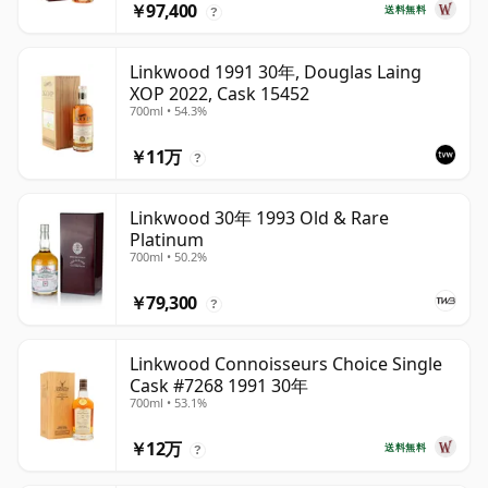
￥97,400
送料無料
?
Linkwood 1991 30年, Douglas Laing
XOP 2022, Cask 15452
700ml • 54.3%
￥11万
?
Linkwood 30年 1993 Old & Rare
Platinum
700ml • 50.2%
￥79,300
?
Linkwood Connoisseurs Choice Single
Cask #7268 1991 30年
700ml • 53.1%
￥12万
送料無料
?