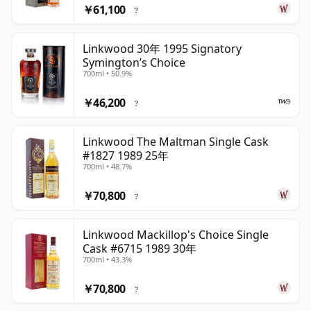
￥61,100
?
Linkwood 30年 1995 Signatory
Symington’s Choice
700ml • 50.9%
￥46,200
?
Linkwood The Maltman Single Cask
#1827 1989 25年
700ml • 48.7%
￥70,800
?
Linkwood Mackillop's Choice Single
Cask #6715 1989 30年
700ml • 43.3%
￥70,800
?