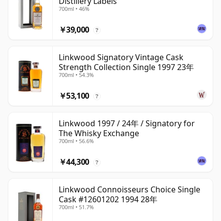
Distillery Labels
700ml • 46%
￥39,000
?
Linkwood Signatory Vintage Cask
Strength Collection Single 1997 23年
700ml • 54.3%
￥53,100
?
Linkwood 1997 / 24年 / Signatory for
The Whisky Exchange
700ml • 56.6%
￥44,300
?
Linkwood Connoisseurs Choice Single
Cask #12601202 1994 28年
700ml • 51.7%