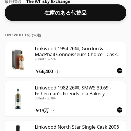
濃度 50.6% です。
最終確認：
The Whisky Exchange
在庫のある代替品
LINKWOOD のその他
Linkwood 1994 26年, Gordon &
MacPhail Connoisseurs Choice - Cask
700ml • 52.5%
12601201
￥66,400
?
Linkwood 1982 26年, SMWS 39.69 -
Fisherman's Friends in a Bakery
700ml • 55.8%
￥13万
?
Linkwood North Star Single Cask 2006