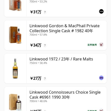
700ml • 53.2%
￥31万
?
Linkwood Gordon & MacPhail Private
Collection Single Cask # 1982 40年
700ml • 57.8%
￥34万
送料無料
?
Linkwood 1972 / 23年 / Rare Malts
750ml • 58.4%
￥27万
?
Linkwood Connoisseurs Choice Single
Cask #6961 1990 30年
700ml • 48.6%