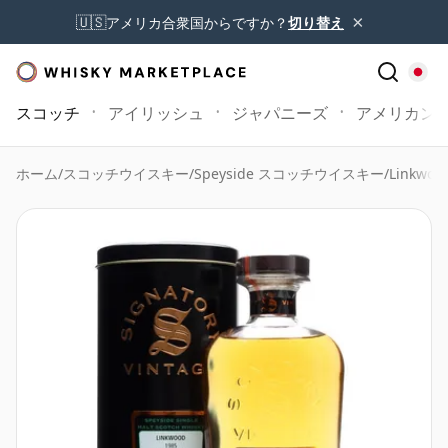
×
🇺🇸
アメリカ合衆国からですか？
切り替え
スコッチ
アイリッシュ
ジャパニーズ
アメリカン
ホーム
/
スコッチウイスキー
/
Speyside スコッチウイスキー
/
Linkwoo