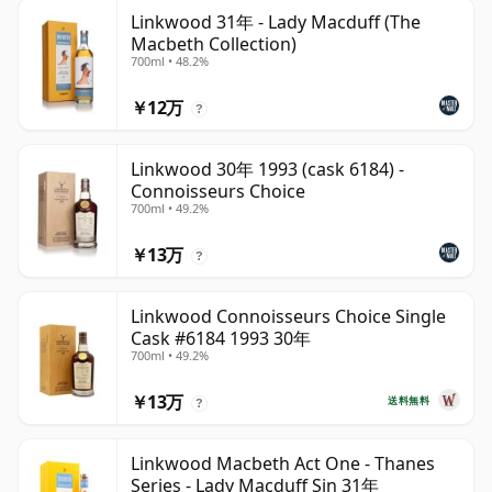
Linkwood 31年 - Lady Macduff (The
Macbeth Collection)
700ml • 48.2%
￥12万
?
Linkwood 30年 1993 (cask 6184) -
Connoisseurs Choice
700ml • 49.2%
￥13万
?
Linkwood Connoisseurs Choice Single
Cask #6184 1993 30年
700ml • 49.2%
￥13万
送料無料
?
Linkwood Macbeth Act One - Thanes
Series - Lady Macduff Sin 31年