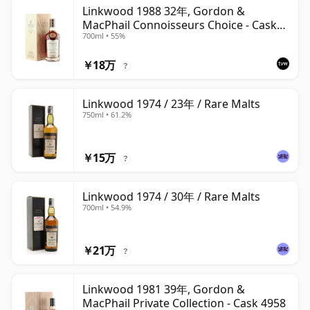
Linkwood 1988 32年, Gordon &
MacPhail Connoisseurs Choice - Cask
700ml • 55%
2779
￥18万
?
Linkwood 1974 / 23年 / Rare Malts
750ml • 61.2%
￥15万
?
Linkwood 1974 / 30年 / Rare Malts
700ml • 54.9%
￥21万
?
Linkwood 1981 39年, Gordon &
MacPhail Private Collection - Cask 4958