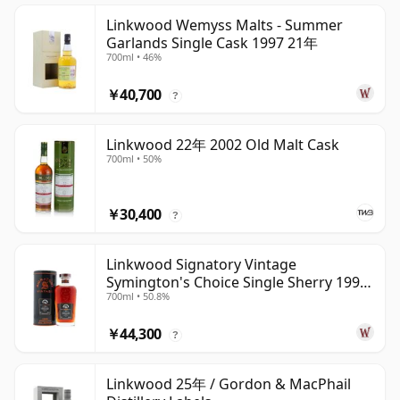
Linkwood Wemyss Malts - Summer
Garlands Single Cask 1997 21年
700ml • 46%
￥40,700
?
Linkwood 22年 2002 Old Malt Cask
700ml • 50%
￥30,400
?
Linkwood Signatory Vintage
Symington's Choice Single Sherry 1995
700ml • 50.8%
30年
￥44,300
?
Linkwood 25年 / Gordon & MacPhail