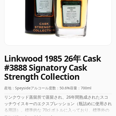
Linkwood 1985 26年 Cask
#3888 Signatory Cask
Strength Collection
産地：
Speyside
アルコール度数：
50.6%
容量：
700ml
リンクウッド蒸留所で蒸留され、26年間熟成されたスコ
ッチウイスキーのエクスプレッション（瓶詰めに使用され
る用語）。標準的な 70cl ボトルに入っており、標準外の