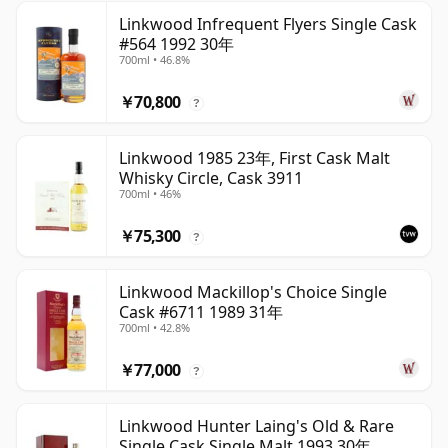
Linkwood Infrequent Flyers Single Cask
#564 1992 30年
700ml • 46.8%
￥70,800
?
Linkwood 1985 23年, First Cask Malt
Whisky Circle, Cask 3911
700ml • 46%
￥75,300
?
Linkwood Mackillop's Choice Single
Cask #6711 1989 31年
700ml • 42.8%
￥77,000
?
Linkwood Hunter Laing's Old & Rare
Single Cask Single Malt 1993 30年