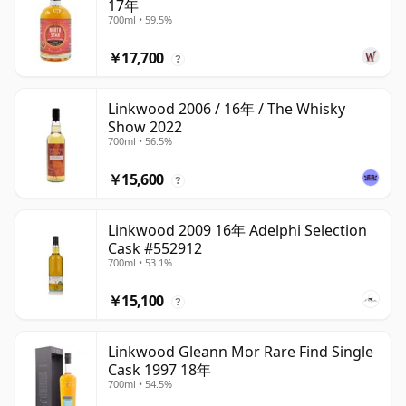
17年
700ml • 59.5%
￥17,700
?
Linkwood 2006 / 16年 / The Whisky
Show 2022
700ml • 56.5%
￥15,600
?
Linkwood 2009 16年 Adelphi Selection
Cask #552912
700ml • 53.1%
￥15,100
?
Linkwood Gleann Mor Rare Find Single
Cask 1997 18年
700ml • 54.5%