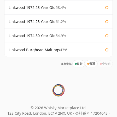
Linkwood 1972 23 Year Old
58.4%
Linkwood 1974 23 Year Old
61.2%
Linkwood 1974 30 Year Old
54.9%
Linkwood Burghead Maltings
43%
在庫状況:
良好
普通
少なめ
© 2026 Whisky Marketplace Ltd.
128 City Road, London, EC1V 2NX, UK ·
会社番号 17204643
·