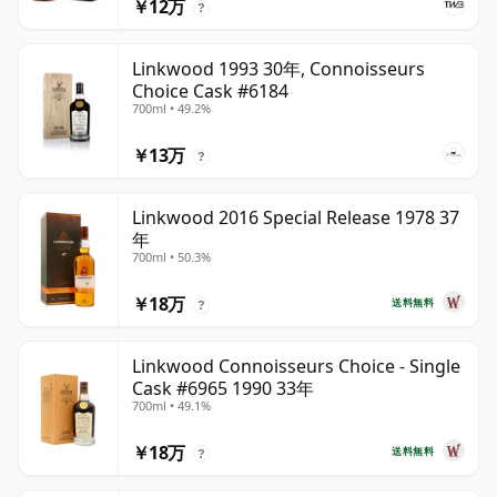
￥12万
?
Linkwood 1993 30年, Connoisseurs
Choice Cask #6184
700ml • 49.2%
￥13万
?
Linkwood 2016 Special Release 1978 37
年
700ml • 50.3%
￥18万
送料無料
?
Linkwood Connoisseurs Choice - Single
Cask #6965 1990 33年
700ml • 49.1%
￥18万
送料無料
?