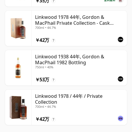
￥35万
送料無料
?
Linkwood 1978 44年, Gordon &
MacPhail Private Collection - Cask
700ml • 44.7%
10690
￥42万
?
Linkwood 1938 44年, Gordon &
MacPhail 1982 Bottling
750ml • 40%
￥53万
?
Linkwood 1978 / 44年 / Private
Collection
700ml • 44.7%
￥42万
?