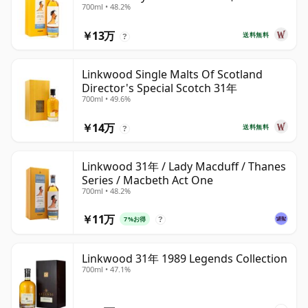
700ml • 48.2%
￥13万
送料無料
?
Linkwood Single Malts Of Scotland
Director's Special Scotch 31年
700ml • 49.6%
￥14万
送料無料
?
Linkwood 31年 / Lady Macduff / Thanes
Series / Macbeth Act One
700ml • 48.2%
￥11万
7%お得
?
Linkwood 31年 1989 Legends Collection
700ml • 47.1%