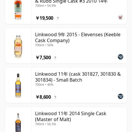
& Rudd Single Cask #3 2010 14年
700ml • 54.9%
￥19,500
?
Linkwood 9年 2015 - Elevenses (Keeble
Cask Company)
700ml • 50%
￥7,500
?
Linkwood 11年 (cask 301827, 301830 &
301834) - Small Batch
700ml • 46%
￥8,600
?
Linkwood 11年 2014 Single Cask
(Master of Malt)
700ml • 56.5%