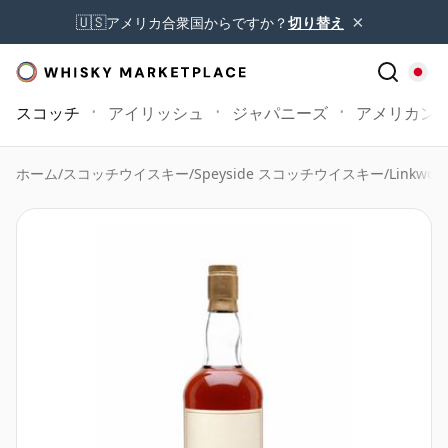
×
🇺🇸
アメリカ合衆国からですか？
切り替え
スコッチ
アイリッシュ
ジャパニーズ
アメリカン
ホーム
/
スコッチウイスキー
/
Speyside スコッチウイスキー
/
Linkwoo