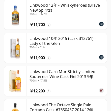
Linkwood 12年 - Whiskyheroes (Brave
New Spirits)
700ml • 56.7%
￥11,700
?
Linkwood 10年 2015 (cask 312761) -
Lady of the Glen
700ml • 61%
￥11,900
?
Linkwood Carn Mor Strictly Limited
Sauternes Wine Cask Fini 2013 9年
700ml • 47.5%
￥12,200
?
Linkwood The Octave Single Palo
Cortado Cask #7650437 2014 12年