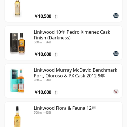
￥10,500
?
Linkwood 10年 Pedro Ximenez Cask
Finish (Darkness)
500ml • 56%
￥10,600
?
Linkwood Murray McDavid Benchmark
Port, Oloroso & PX Cask 2012 9年
700ml • 50%
￥10,600
?
Linkwood Flora & Fauna 12年
700ml • 43%