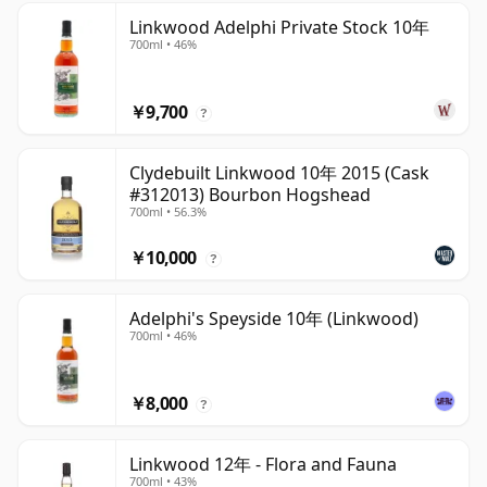
Linkwood Adelphi Private Stock 10年
700ml • 46%
￥9,700
?
Clydebuilt Linkwood 10年 2015 (Cask
#312013) Bourbon Hogshead
700ml • 56.3%
￥10,000
?
Adelphi's Speyside 10年 (Linkwood)
700ml • 46%
￥8,000
?
Linkwood 12年 - Flora and Fauna
700ml • 43%