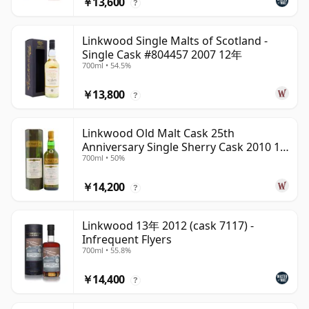
￥13,600
?
Linkwood Single Malts of Scotland -
Single Cask #804457 2007 12年
700ml • 54.5%
￥13,800
?
Linkwood Old Malt Cask 25th
Anniversary Single Sherry Cask 2010 13
700ml • 50%
年
￥14,200
?
Linkwood 13年 2012 (cask 7117) -
Infrequent Flyers
700ml • 55.8%
￥14,400
?