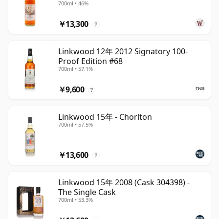
700ml • 46%
￥13,300
?
Linkwood 12年 2012 Signatory 100-
Proof Edition #68
700ml • 57.1%
￥9,600
?
Linkwood 15年 - Chorlton
700ml • 57.5%
￥13,600
?
Linkwood 15年 2008 (Cask 304398) -
The Single Cask
700ml • 53.3%