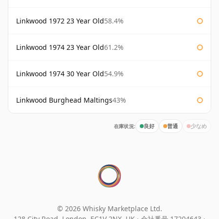
Linkwood 1972 23 Year Old
58.4%
Linkwood 1974 23 Year Old
61.2%
Linkwood 1974 30 Year Old
54.9%
Linkwood Burghead Maltings
43%
在庫状況:
良好
普通
少なめ
© 2026 Whisky Marketplace Ltd.
128 City Road, London, EC1V 2NX, UK ·
会社番号 17204643
·