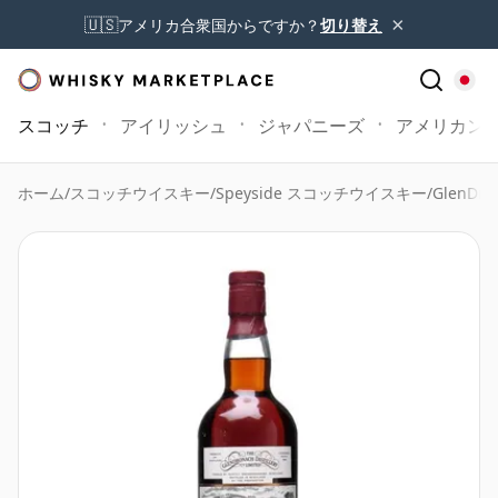
×
🇺🇸
アメリカ合衆国からですか？
切り替え
スコッチ
アイリッシュ
ジャパニーズ
アメリカン
ホーム
/
スコッチウイスキー
/
Speyside スコッチウイスキー
/
GlenDro