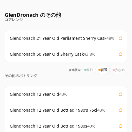
GlenDronach のその他
コアレンジ
Glendronach 21 Year Old Parliament Sherry Cask
48%
Glendronach 50 Year Old Sherry Cask
43.8%
在庫状況:
良好
普通
少なめ
その他のボトリング
Glendronach 12 Year Old
43%
Glendronach 12 Year Old Bottled 1980's 75cl
43%
Glendronach 12 Year Old Bottled 1980s
40%