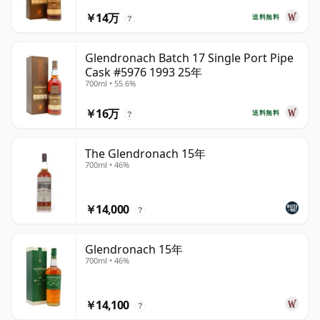
￥14万
送料無料
?
Glendronach Batch 17 Single Port Pipe
Cask #5976 1993 25年
700ml • 55.6%
￥16万
送料無料
?
The Glendronach 15年
700ml • 46%
￥14,000
?
Glendronach 15年
700ml • 46%
￥14,100
?