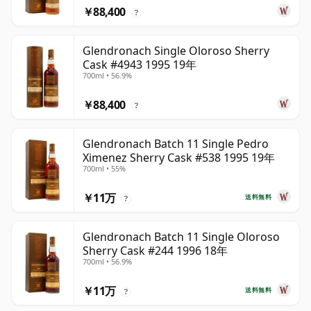
￥88,400
?
Glendronach Single Oloroso Sherry
Cask #4943 1995 19年
700ml • 56.9%
￥88,400
?
Glendronach Batch 11 Single Pedro
Ximenez Sherry Cask #538 1995 19年
700ml • 55%
￥11万
送料無料
?
Glendronach Batch 11 Single Oloroso
Sherry Cask #244 1996 18年
700ml • 56.9%
￥11万
送料無料
?