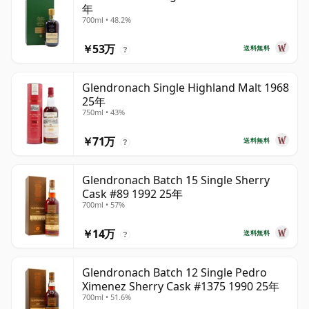
年
700ml • 48.2%
￥53万
送料無料
?
Glendronach Single Highland Malt 1968
25年
750ml • 43%
￥71万
送料無料
?
Glendronach Batch 15 Single Sherry
Cask #89 1992 25年
700ml • 57%
￥14万
送料無料
?
Glendronach Batch 12 Single Pedro
Ximenez Sherry Cask #1375 1990 25年
700ml • 51.6%