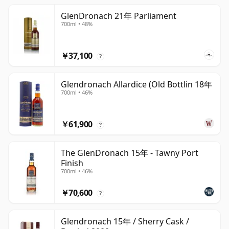
GlenDronach 21年 Parliament
700ml • 48%
￥37,100
?
Glendronach Allardice (Old Bottlin 18年
700ml • 46%
￥61,900
?
The GlenDronach 15年 - Tawny Port
Finish
700ml • 46%
￥70,600
?
Glendronach 15年 / Sherry Cask /