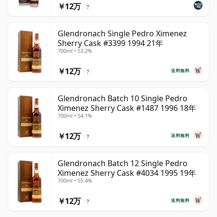
￥12万
?
Glendronach Single Pedro Ximenez
Sherry Cask #3399 1994 21年
700ml • 53.2%
￥12万
送料無料
?
Glendronach Batch 10 Single Pedro
Ximenez Sherry Cask #1487 1996 18年
700ml • 54.1%
￥12万
送料無料
?
Glendronach Batch 12 Single Pedro
Ximenez Sherry Cask #4034 1995 19年
700ml • 55.4%
￥12万
送料無料
?