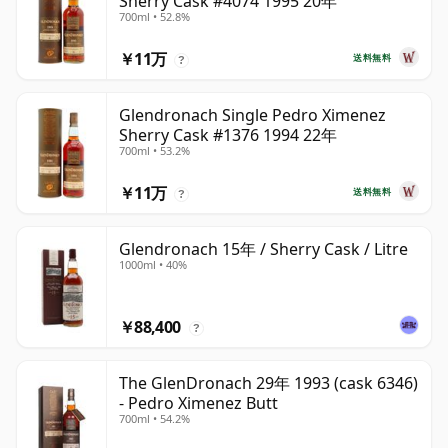
Sherry Cask #4074 1995 20年
700ml • 52.8%
￥11万
送料無料
?
Glendronach Single Pedro Ximenez
Sherry Cask #1376 1994 22年
700ml • 53.2%
￥11万
送料無料
?
Glendronach 15年 / Sherry Cask / Litre
1000ml • 40%
￥88,400
?
The GlenDronach 29年 1993 (cask 6346)
- Pedro Ximenez Butt
700ml • 54.2%