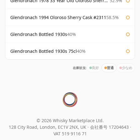
Glendronach 1978 33 Year Old Oloroso Sherry Cask #1068
52.9%
Glendronach 1994 Oloroso Sherry Cask #2311
58.5%
Glendronach Bottled 1930s
40%
Glendronach Bottled 1930s 75cl
40%
在庫状況:
良好
普通
少なめ
© 2026 Whisky Marketplace Ltd.
128 City Road, London, EC1V 2NX, UK ·
会社番号 17204643
·
VAT 519 9116 71