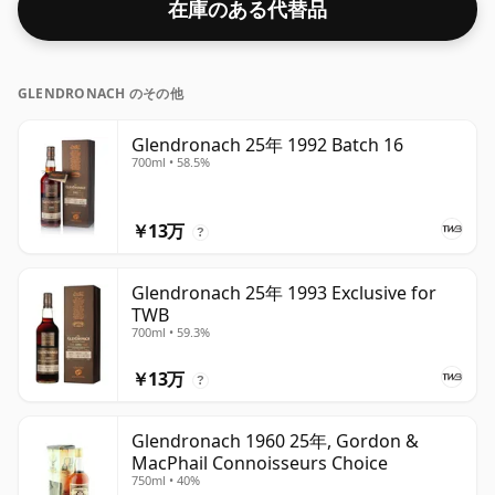
在庫のある代替品
GLENDRONACH のその他
Glendronach 25年 1992 Batch 16
700ml • 58.5%
￥13万
?
Glendronach 25年 1993 Exclusive for
TWB
700ml • 59.3%
￥13万
?
Glendronach 1960 25年, Gordon &
MacPhail Connoisseurs Choice
750ml • 40%