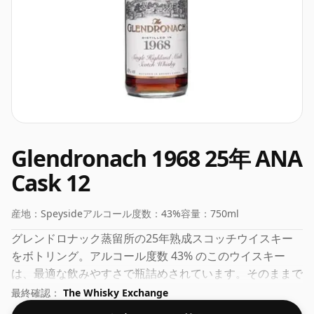
Glendronach 1968 25年 ANA
Cask 12
産地：
Speyside
アルコール度数：
43%
容量：
750ml
グレンドロナック蒸留所の25年熟成スコッチウイスキー
をボトリング。アルコール度数 43% のこのウイスキー
は、最適な飲みやすさで瓶詰めされています。そのままで
も、水を垂らしてもお召し上がりいただけます。
最終確認：
The Whisky Exchange