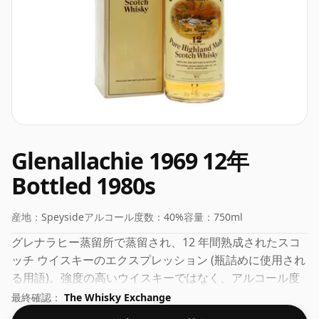
Glenallachie 1969 12年
Bottled 1980s
産地：
Speyside
アルコール度数：
40%
容量：
750ml
グレナラヒー蒸留所で蒸留され、12 年間熟成されたスコ
ッチ ウイスキーのエクスプレッション (瓶詰めに使用され
る用語)。強度の高いウイスキーではなく、アルコール度
数 40% で、通常の 75cl のサイズで瓶詰めされています。
最終確認：
The Whisky Exchange