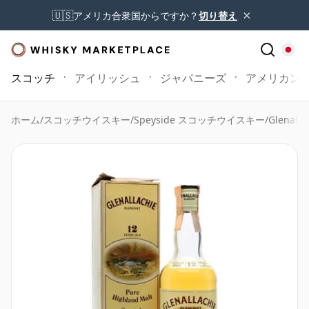
×
🇺🇸
アメリカ合衆国からですか？
切り替え
スコッチ
アイリッシュ
ジャパニーズ
アメリカン
ホーム
/
スコッチウイスキー
/
Speyside スコッチウイスキー
/
Glenalla