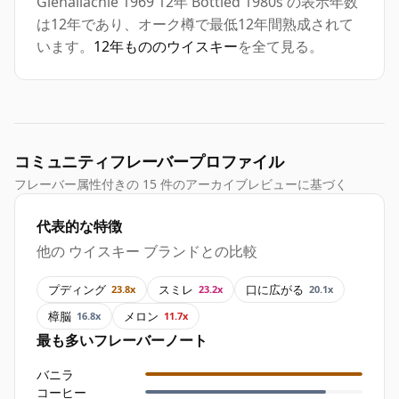
Glenallachie 1969 12年 Bottled 1980s の表示年数
は12年であり、オーク樽で最低12年間熟成されて
います。
12年もののウイスキー
を全て見る。
コミュニティフレーバープロファイル
フレーバー属性付きの 15 件のアーカイブレビューに基づく
代表的な特徴
他の ウイスキー ブランドとの比較
プディング
スミレ
口に広がる
23.8x
23.2x
20.1x
樟脳
メロン
16.8x
11.7x
最も多いフレーバーノート
バニラ
コーヒー