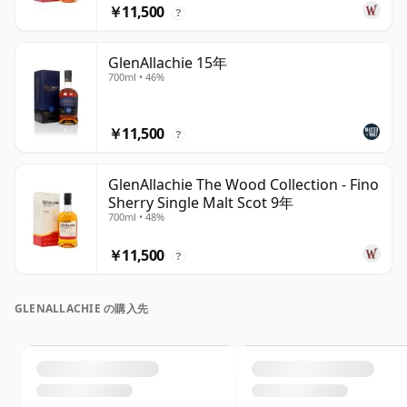
￥11,500
?
GlenAllachie 15年
700ml • 46%
￥11,500
?
GlenAllachie The Wood Collection - Fino
Sherry Single Malt Scot 9年
700ml • 48%
￥11,500
?
GLENALLACHIE の購入先