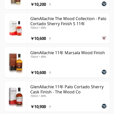
￥10,200
?
GlenAllachie The Wood Collection - Palo
Cortado Sherry Finish S 11年
700ml • 48%
￥10,600
?
GlenAllachie 11年 Marsala Wood Finish
700ml • 48%
￥10,600
?
GlenAllachie 11年 Palo Cortado Sherry
Cask Finish - The Wood Co
700ml • 48%
￥10,900
?