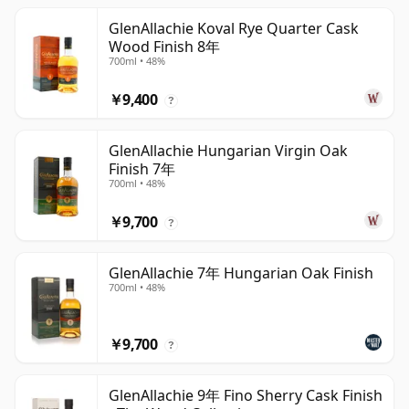
GlenAllachie Koval Rye Quarter Cask
Wood Finish 8年
700ml • 48%
￥9,400
?
GlenAllachie Hungarian Virgin Oak
Finish 7年
700ml • 48%
￥9,700
?
GlenAllachie 7年 Hungarian Oak Finish
700ml • 48%
￥9,700
?
GlenAllachie 9年 Fino Sherry Cask Finish