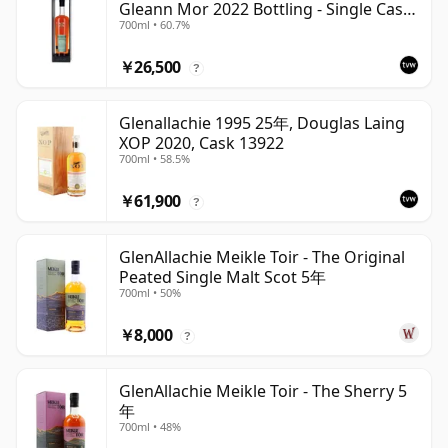
Gleann Mor 2022 Bottling - Single Cask
700ml • 60.7%
190018
￥26,500
?
Glenallachie 1995 25年, Douglas Laing
XOP 2020, Cask 13922
700ml • 58.5%
￥61,900
?
GlenAllachie Meikle Toir - The Original
Peated Single Malt Scot 5年
700ml • 50%
￥8,000
?
GlenAllachie Meikle Toir - The Sherry 5
年
700ml • 48%