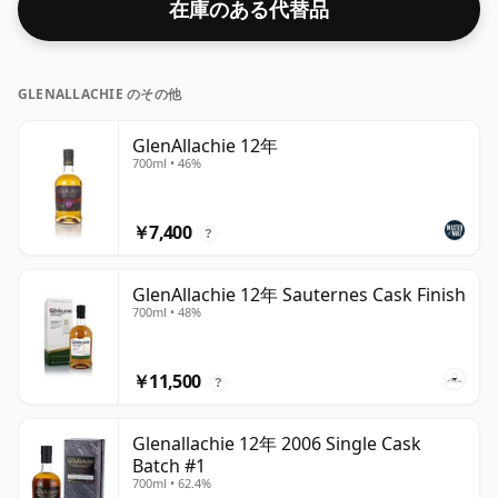
在庫のある代替品
GLENALLACHIE のその他
GlenAllachie 12年
700ml • 46%
￥7,400
?
GlenAllachie 12年 Sauternes Cask Finish
700ml • 48%
￥11,500
?
Glenallachie 12年 2006 Single Cask
Batch #1
700ml • 62.4%