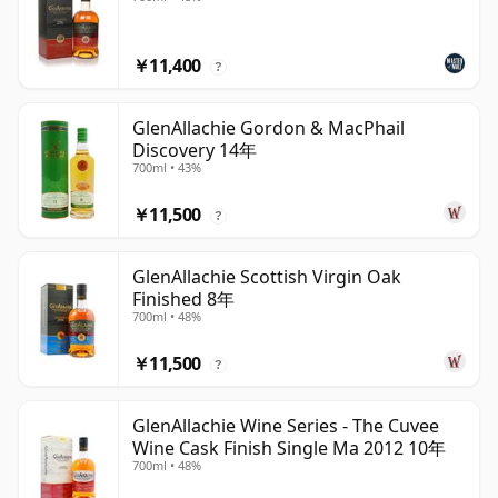
￥11,400
?
GlenAllachie Gordon & MacPhail
Discovery 14年
700ml • 43%
￥11,500
?
GlenAllachie Scottish Virgin Oak
Finished 8年
700ml • 48%
￥11,500
?
GlenAllachie Wine Series - The Cuvee
Wine Cask Finish Single Ma 2012 10年
700ml • 48%