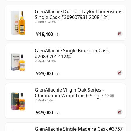
GlenAllachie Duncan Taylor Dimensions
Single Cask #309007931 2008 12年
700ml • 54.3%
￥19,400
?
GlenAllachie Single Bourbon Cask
#2083 2012 12年
700ml • 61.3%
￥23,000
?
GlenAllachie Virgin Oak Series -
Chinquapin Wood Finish Single 12年
700ml • 48%
￥23,000
?
GlenAllachie Single Madeira Cask #3767