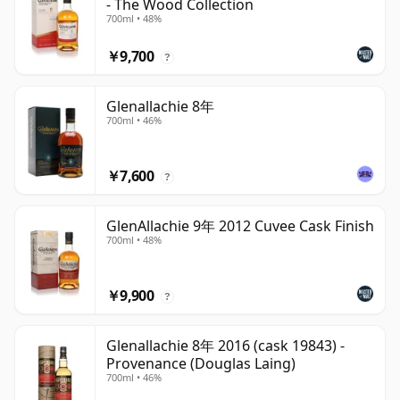
- The Wood Collection
700ml • 48%
￥9,700
?
Glenallachie 8年
700ml • 46%
￥7,600
?
GlenAllachie 9年 2012 Cuvee Cask Finish
700ml • 48%
￥9,900
?
Glenallachie 8年 2016 (cask 19843) -
Provenance (Douglas Laing)
700ml • 46%