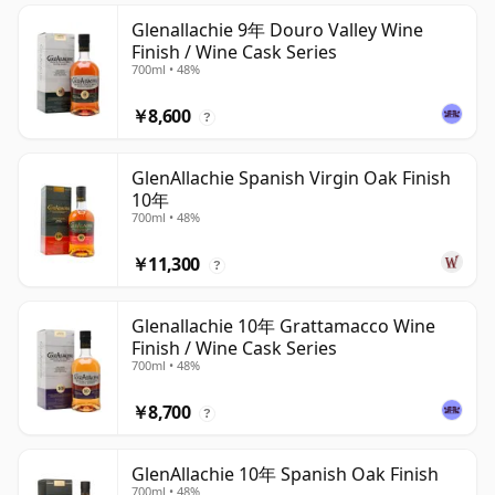
Glenallachie 9年 Douro Valley Wine
Finish / Wine Cask Series
700ml • 48%
￥8,600
?
GlenAllachie Spanish Virgin Oak Finish
10年
700ml • 48%
￥11,300
?
Glenallachie 10年 Grattamacco Wine
Finish / Wine Cask Series
700ml • 48%
￥8,700
?
GlenAllachie 10年 Spanish Oak Finish
700ml • 48%