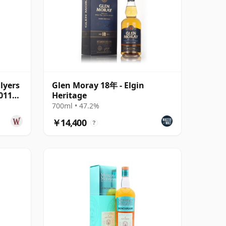
lyers
Glen Moray 18年 - Elgin
011
Heritage
700ml • 47.2%
￥14,400
?