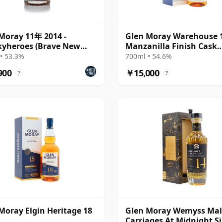
Moray 11年 2014 -
Glen Moray Warehouse 
yheroes (Brave New
Manzanilla Finish Cask
s)
Strength Speysi 2008 13
• 53.3%
700ml • 54.6%
900
￥15,000
?
?
Moray Elgin Heritage 18
Glen Moray Wemyss Malt
Carriages At Midnight S