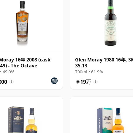
Moray 16年 2008 (cask
Glen Moray 1980 16年, 
49) - The Octave
35.13
• 49.9%
700ml • 61.9%
000
￥19万
?
?