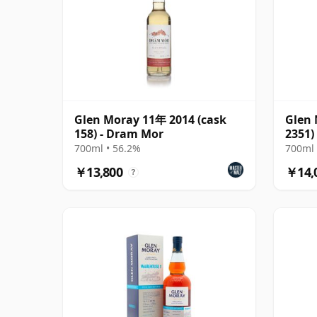
Glen Moray 11年 2014 (cask
Glen 
158) - Dram Mor
2351)
700ml • 56.2%
700ml 
￥13,800
￥14,
?