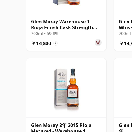
Glen Moray Warehouse 1
Glen 
Rioja Finish Cask Strength
Whisk
Speyside Si 2015 8年
Spirit
700ml • 59.8%
700ml 
￥14,800
￥14,
?
Glen Moray 8年 2015 Rioja
Glen 
Matured - Warehouse 1
年