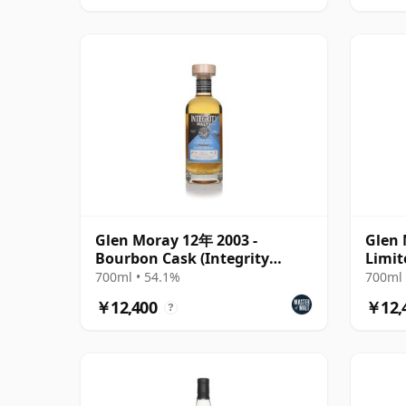
Glen Moray 12年 2003 -
Glen 
Bourbon Cask (Integrity
Limit
Malts)
Finis
700ml • 54.1%
700ml 
￥12,400
￥12,
?