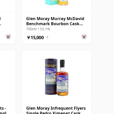
1
Glen Moray Murray McDavid
Benchmark Bourbon Cask
年
Single Malt 2007 17年
700ml • 53.1%
￥15,000
?
s -
Glen Moray Infrequent Flyers
ingle
Single Pedro Ximenez Cask