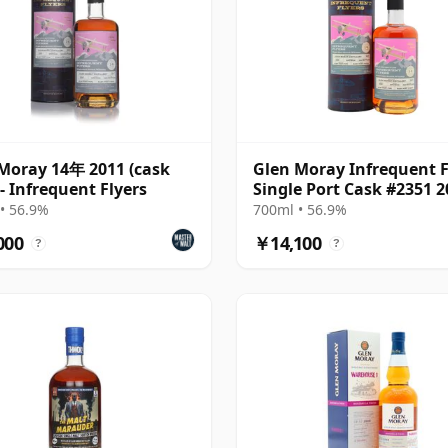
Moray 14年 2011 (cask
Glen Moray Infrequent F
 - Infrequent Flyers
Single Port Cask #2351 2
14年
• 56.9%
700ml • 56.9%
000
￥14,100
?
?