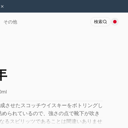
×
その他
検索
年
0ml
熟成させたスコッチウイスキーをボトリングし
に詰められているので、強さの点で靴下が吹き
なるスピリッツであることは間違いありませ