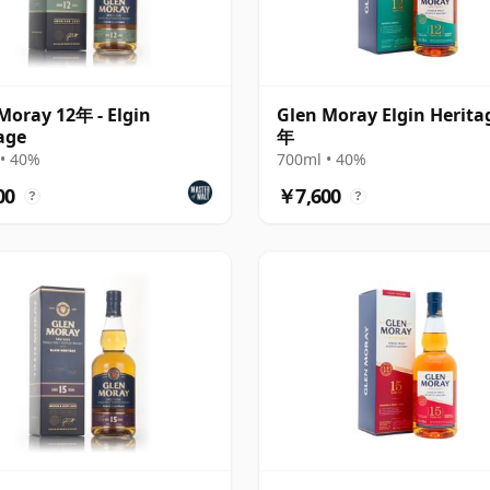
Moray 12年 - Elgin
Glen Moray Elgin Herita
age
年
• 40%
700ml • 40%
00
￥7,600
?
?