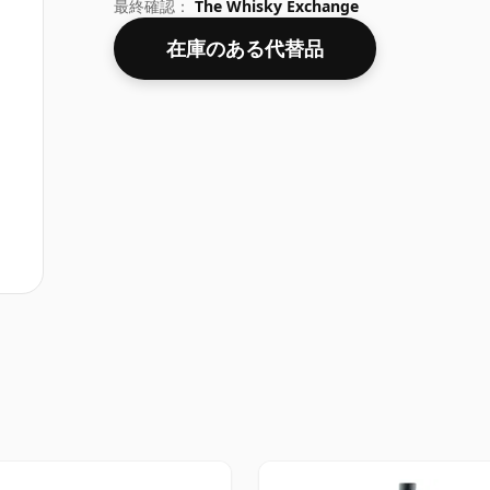
ん。
最終確認：
The Whisky Exchange
在庫のある代替品