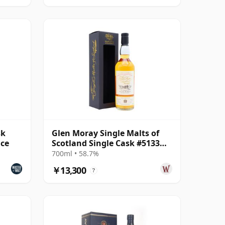
sk
Glen Moray Single Malts of
ice
Scotland Single Cask #5133
2007 10年
700ml • 58.7%
￥13,300
?