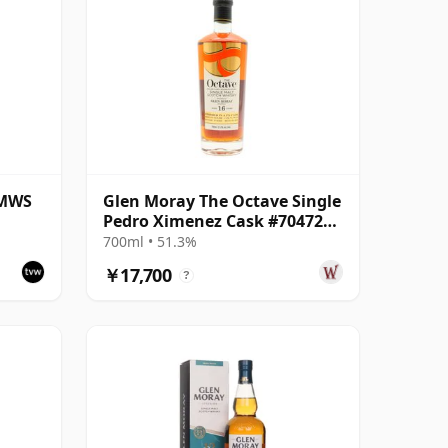
SMWS
Glen Moray The Octave Single
Pedro Ximenez Cask #7047245
2008 16年
700ml • 51.3%
￥17,700
?