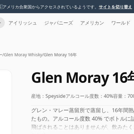
🇸
アメリカ合衆国からアクセスされているようです。
サイトを切り替え
チ
アイリッシュ
ジャパニーズ
アメリカン
ワールド
ー
/
Glen Moray Whisky
/
Glen Moray 16年
Glen Moray 16
産地：
Speyside
アルコール度数：
40%
容量：
70
グレン・マレー蒸留所で蒸留し、16年間
たもの。アルコール度数 40% でボトル
飛ばされることはありませんが、飲みたく