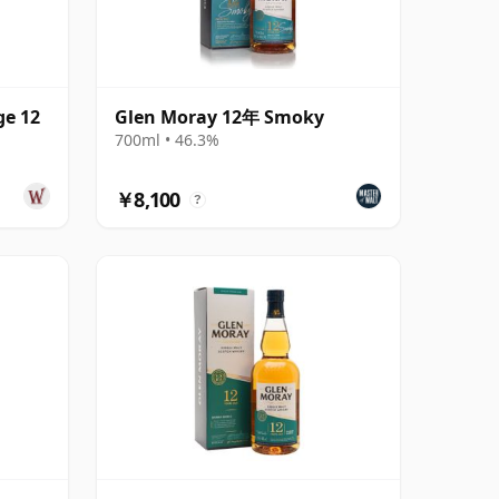
ge 12
Glen Moray 12年 Smoky
700ml • 46.3%
￥8,100
?