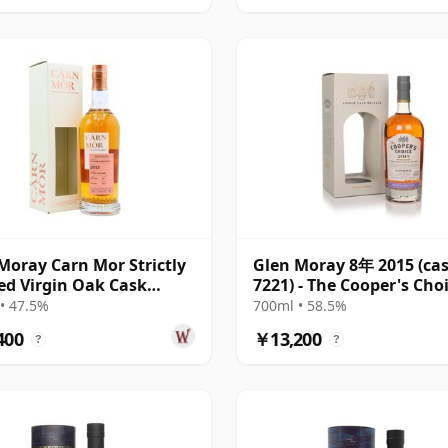
Moray Carn Mor Strictly
Glen Moray 8年 2015 (ca
ed Virgin Oak Cask
7221) - The Cooper's Cho
h S 2013 8年
• 47.5%
700ml • 58.5%
400
￥13,200
?
?