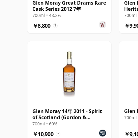
Glen Moray Great Drams Rare
Glen 
Cask Series 2012 7年
Herit
700ml • 48.2%
700ml 
￥8,800
￥9,9
?
Glen Moray 14年 2011 - Spirit
Glen
of Scotland (Gordon &
700ml 
MacPhail)
700ml • 60%
￥10,900
￥9,1
?