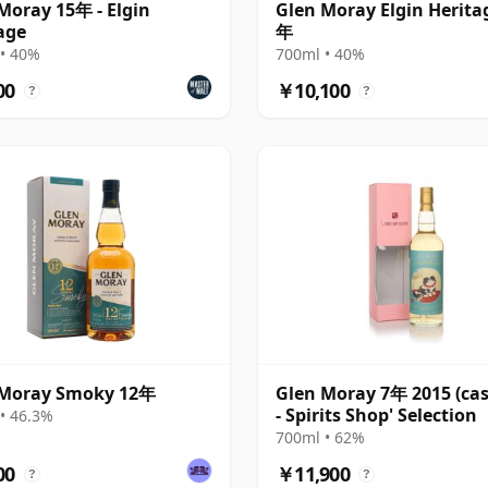
Moray 15年 - Elgin
Glen Moray Elgin Herita
age
年
• 40%
700ml • 40%
00
￥10,100
?
?
 Moray Smoky 12年
Glen Moray 7年 2015 (cas
- Spirits Shop' Selection
• 46.3%
700ml • 62%
00
￥11,900
?
?