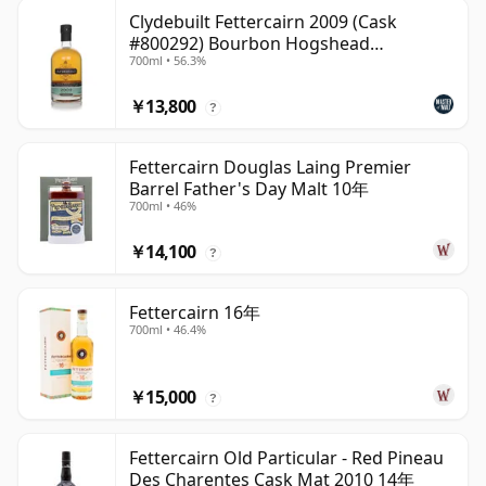
Clydebuilt Fettercairn 2009 (Cask
#800292) Bourbon Hogshead
700ml • 56.3%
(Ardgowan)
￥13,800
?
Fettercairn Douglas Laing Premier
Barrel Father's Day Malt 10年
700ml • 46%
￥14,100
?
Fettercairn 16年
700ml • 46.4%
￥15,000
?
Fettercairn Old Particular - Red Pineau
Des Charentes Cask Mat 2010 14年