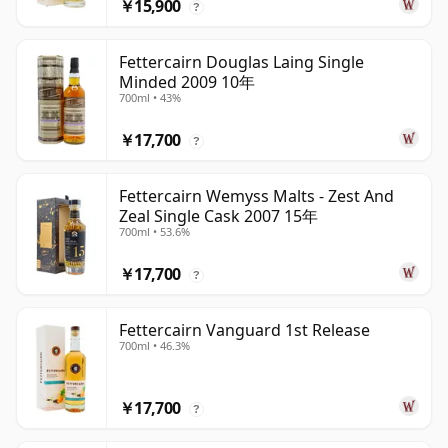
￥15,900
?
Fettercairn Douglas Laing Single
Minded 2009 10年
700ml • 43%
￥17,700
?
Fettercairn Wemyss Malts - Zest And
Zeal Single Cask 2007 15年
700ml • 53.6%
￥17,700
?
Fettercairn Vanguard 1st Release
700ml • 46.3%
￥17,700
?