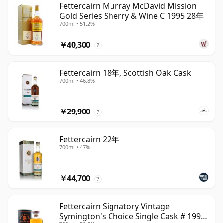
Fettercairn Murray McDavid Mission
Gold Series Sherry & Wine C 1995 28年
700ml • 51.2%
￥40,300
?
Fettercairn 18年, Scottish Oak Cask
700ml • 46.8%
￥29,900
?
Fettercairn 22年
700ml • 47%
￥44,700
?
Fettercairn Signatory Vintage
Symington's Choice Single Cask # 1995