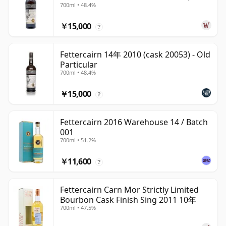
700ml • 48.4%
￥15,000
?
Fettercairn 14年 2010 (cask 20053) - Old
Particular
700ml • 48.4%
￥15,000
?
Fettercairn 2016 Warehouse 14 / Batch
001
700ml • 51.2%
￥11,600
?
Fettercairn Carn Mor Strictly Limited
Bourbon Cask Finish Sing 2011 10年
700ml • 47.5%