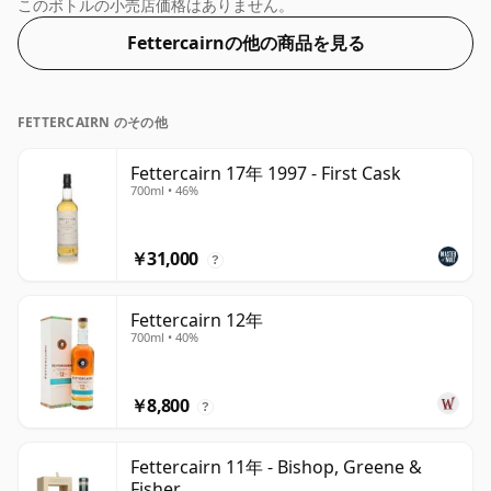
な風味を体験するには、46% が適切なアルコール度数で
このボトルの小売店価格はありません。
あると多くの人が考えています。
Fettercairnの他の商品を見る
FETTERCAIRN のその他
Fettercairn 17年 1997 - First Cask
700ml • 46%
￥31,000
?
Fettercairn 12年
700ml • 40%
￥8,800
?
Fettercairn 11年 - Bishop, Greene &
Fisher