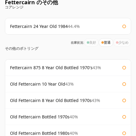
Fettercairn のその他
コアレンジ
Fettercairn 24 Year Old 1984
44.4%
在庫状況:
良好
普通
少なめ
その他のボトリング
Fettercairn 875 8 Year Old Bottled 1970's
43%
Old Fettercairn 10 Year Old
43%
Old Fettercairn 8 Year Old Bottled 1970s
43%
Old Fettercairn Bottled 1970s
40%
Old Fettercairn Bottled 1980s
40%