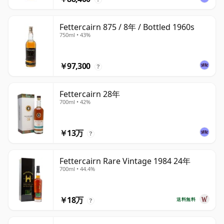
Fettercairn 875 / 8年 / Bottled 1960s
750ml • 43%
￥97,300
?
Fettercairn 28年
700ml • 42%
￥13万
?
Fettercairn Rare Vintage 1984 24年
700ml • 44.4%
￥18万
送料無料
?