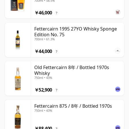
700ml • 58.5%
30年
￥46,000
?
Fettercairn 1995 27YO Whisky Sponge
Edition No. 75
700ml • 61.3%
￥44,000
?
Old Fettercairn 8年 / Bottled 1970s
Whisky
750ml • 43%
￥52,900
?
Fettercairn 875 / 8年 / Bottled 1970s
750ml • 43%
￥88,400
?