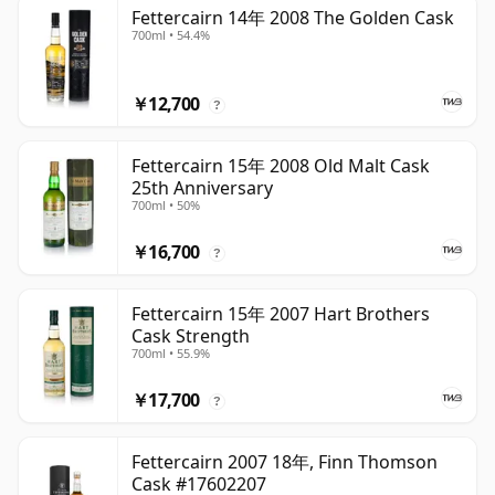
Fettercairn 14年 2008 The Golden Cask
700ml • 54.4%
￥12,700
?
Fettercairn 15年 2008 Old Malt Cask
25th Anniversary
700ml • 50%
￥16,700
?
Fettercairn 15年 2007 Hart Brothers
Cask Strength
700ml • 55.9%
￥17,700
?
Fettercairn 2007 18年, Finn Thomson
Cask #17602207