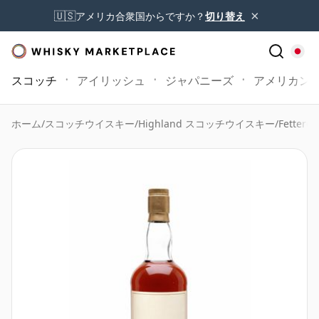
×
🇺🇸
アメリカ合衆国からですか？
切り替え
スコッチ
アイリッシュ
ジャパニーズ
アメリカン
ホーム
/
スコッチウイスキー
/
Highland スコッチウイスキー
/
Fetterca