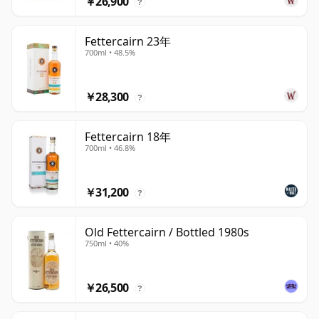
￥26,900
?
Fettercairn 23年
700ml • 48.5%
￥28,300
?
Fettercairn 18年
700ml • 46.8%
￥31,200
?
Old Fettercairn / Bottled 1980s
750ml • 40%
￥26,500
?