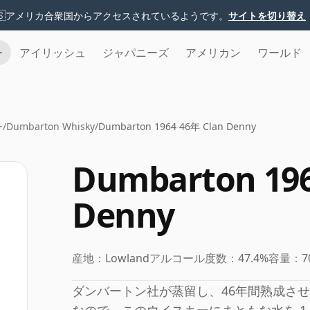
🇸
アメリカ合衆国からアクセスされているようです。
サイトを切り替え
チ
アイリッシュ
ジャパニーズ
アメリカン
ワールド
ー
/
Dumbarton Whisky
/
Dumbarton 1964 46年 Clan Denny
Dumbarton 196
Denny
産地：
Lowland
アルコール度数：
47.4%
容量：
7
ダンバートン社が蒸留し、46年間熟成させて