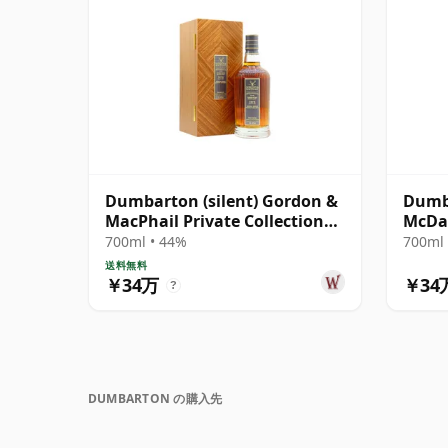
Dumbarton (silent) Gordon &
Dumb
MacPhail Private Collection
McDa
Single Cask # 1975 45年
700ml • 44%
700ml 
送料無料
￥34万
￥34
?
DUMBARTON の購入先