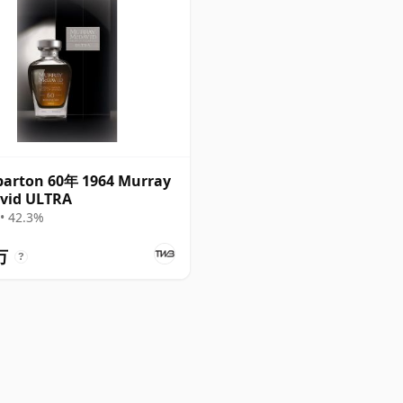
arton 60年 1964 Murray
vid ULTRA
• 42.3%
万
?