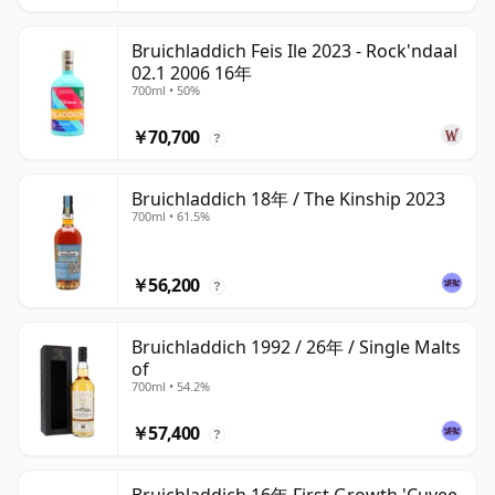
Bruichladdich Feis Ile 2023 - Rock'ndaal
02.1 2006 16年
700ml • 50%
￥70,700
?
Bruichladdich 18年 / The Kinship 2023
700ml • 61.5%
￥56,200
?
Bruichladdich 1992 / 26年 / Single Malts
of
700ml • 54.2%
￥57,400
?