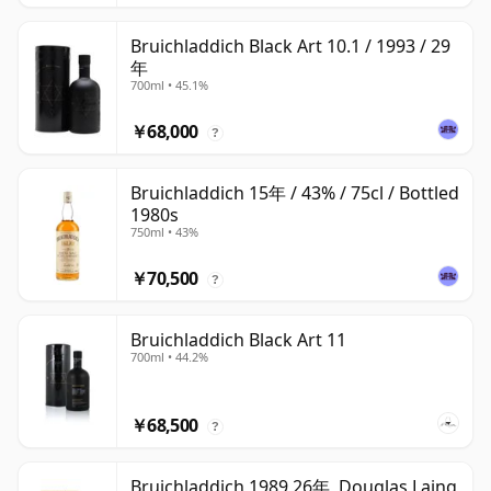
Bruichladdich Black Art 10.1 / 1993 / 29
年
700ml • 45.1%
￥68,000
?
Bruichladdich 15年 / 43% / 75cl / Bottled
1980s
750ml • 43%
￥70,500
?
Bruichladdich Black Art 11
700ml • 44.2%
￥68,500
?
Bruichladdich 1989 26年, Douglas Laing