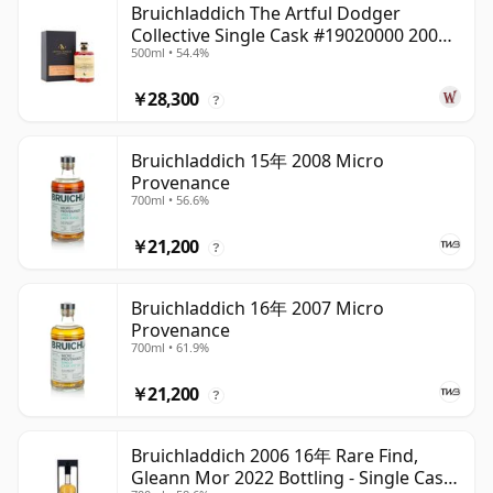
Bruichladdich The Artful Dodger
Collective Single Cask #19020000 2001
500ml • 54.4%
22年
￥28,300
?
Bruichladdich 15年 2008 Micro
Provenance
700ml • 56.6%
￥21,200
?
Bruichladdich 16年 2007 Micro
Provenance
700ml • 61.9%
￥21,200
?
Bruichladdich 2006 16年 Rare Find,
Gleann Mor 2022 Bottling - Single Cask