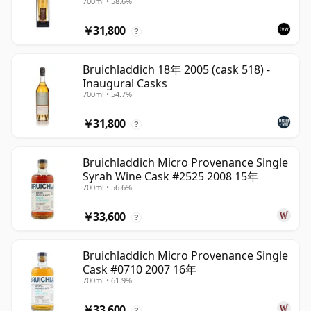
700ml • 58.6%
1373
￥31,800
?
Bruichladdich 18年 2005 (cask 518) -
Inaugural Casks
700ml • 54.7%
￥31,800
?
Bruichladdich Micro Provenance Single
Syrah Wine Cask #2525 2008 15年
700ml • 56.6%
￥33,600
?
Bruichladdich Micro Provenance Single
Cask #0710 2007 16年
700ml • 61.9%
￥33,600
?