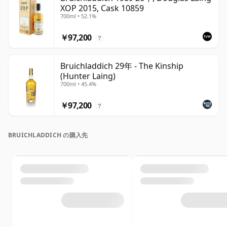
XOP 2015, Cask 10859
700ml • 52.1%
￥97,200
?
Bruichladdich 29年 - The Kinship
(Hunter Laing)
700ml • 45.4%
￥97,200
?
BRUICHLADDICH の購入先