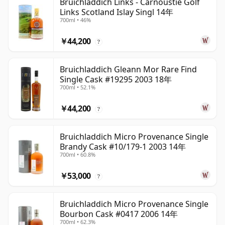
Bruichladdich Links - Carnoustie Golf
Links Scotland Islay Singl 14年
700ml • 46%
￥44,200
?
Bruichladdich Gleann Mor Rare Find
Single Cask #19295 2003 18年
700ml • 52.1%
￥44,200
?
Bruichladdich Micro Provenance Single
Brandy Cask #10/179-1 2003 14年
700ml • 60.8%
￥53,000
?
Bruichladdich Micro Provenance Single
Bourbon Cask #0417 2006 14年
700ml • 62.3%