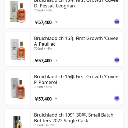
Bruichladdich 16年 First Growth 'Cuvee
D' Pessac-Leognan
700ml • 46%
￥57,400
?
Bruichladdich 16年 First Growth 'Cuvee
A' Pauillac
700ml • 46%
￥57,400
?
Bruichladdich 16年 First Growth 'Cuvee
F' Pomerol
700ml • 46%
￥57,400
?
Bruichladdich 1991 30年, Small Batch
Bottlers 2022 Single Cask
700ml • 48.2%