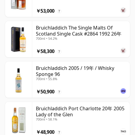
￥53,000
?
Bruichladdich The Single Malts Of
Scotland Single Cask #2864 1992 26年
700ml • 54.2%
￥58,300
?
Bruichladdich 2005 / 19年 / Whisky
Sponge 96
700ml • 55.8%
￥50,900
?
Bruichladdich Port Charlotte 20年 2005
Lady of the Glen
700ml • 58.1%
￥48,900
?