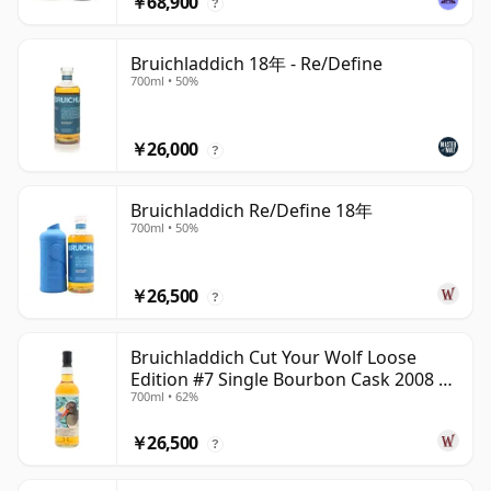
￥68,900
?
Bruichladdich 18年 - Re/Define
700ml • 50%
￥26,000
?
Bruichladdich Re/Define 18年
700ml • 50%
￥26,500
?
Bruichladdich Cut Your Wolf Loose
Edition #7 Single Bourbon Cask 2008 14
700ml • 62%
年
￥26,500
?