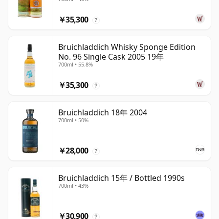
￥35,300
?
Bruichladdich Whisky Sponge Edition
No. 96 Single Cask 2005 19年
700ml • 55.8%
￥35,300
?
Bruichladdich 18年 2004
700ml • 50%
￥28,000
?
Bruichladdich 15年 / Bottled 1990s
700ml • 43%
￥30,900
?