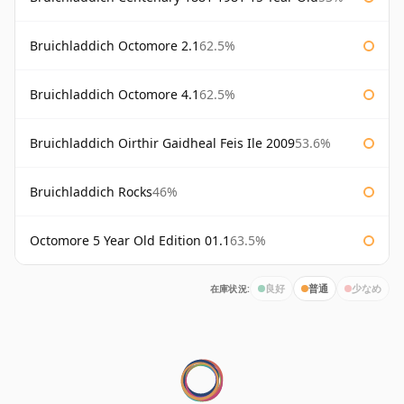
Bruichladdich Octomore 2.1
62.5%
Bruichladdich Octomore 4.1
62.5%
Bruichladdich Oirthir Gaidheal Feis Ile 2009
53.6%
Bruichladdich Rocks
46%
Octomore 5 Year Old Edition 01.1
63.5%
在庫状況:
良好
普通
少なめ