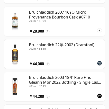
Bruichladdich 2007 16YO Micro
Provenance Bourbon Cask #0710
700ml • 61.9%
￥28,800
?
Bruichladdich 22年 2002 (Dramfool)
700ml • 54.1%
￥44,000
?
Bruichladdich 2003 18年 Rare Find,
Gleann Mor 2022 Bottling - Single Cask
700ml • 52.1%
19295
￥44,200
?