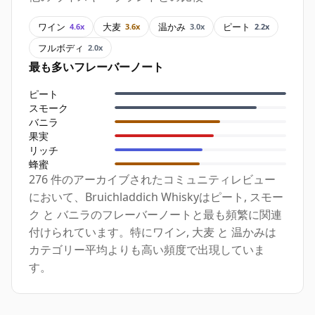
ワイン
大麦
温かみ
ピート
4.6x
3.6x
3.0x
2.2x
フルボディ
2.0x
最も多いフレーバーノート
ピート
スモーク
バニラ
果実
リッチ
蜂蜜
276 件のアーカイブされたコミュニティレビュー
において、Bruichladdich Whiskyはピート, スモー
ク と バニラのフレーバーノートと最も頻繁に関連
付けられています。特にワイン, 大麦 と 温かみは
カテゴリー平均よりも高い頻度で出現していま
す。