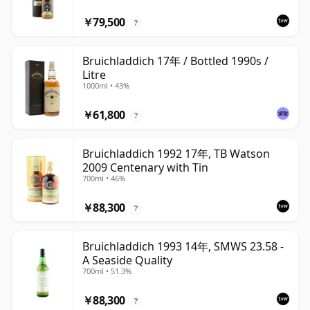
￥79,500
?
Bruichladdich 17年 / Bottled 1990s /
Litre
1000ml • 43%
￥61,800
?
Bruichladdich 1992 17年, TB Watson
2009 Centenary with Tin
700ml • 46%
￥88,300
?
Bruichladdich 1993 14年, SMWS 23.58 -
A Seaside Quality
700ml • 51.3%
￥88,300
?