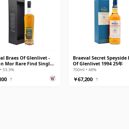
al Braes Of Glenlivet -
Braeval Secret Speyside
n Mor Rare Find Single
Of Glenlivet 1994 25年
4 27年
• 53.3%
700ml • 48%
100
￥67,200
?
?