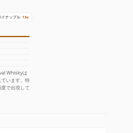
パイナップル
7.5x
 Whiskyは
れています。特
頻度で出現して