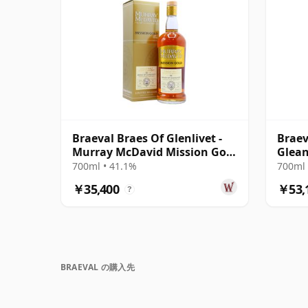
Braeval Braes Of Glenlivet -
Braev
Murray McDavid Mission Gold
Glean
S 1991 32年
C 199
700ml • 41.1%
700ml 
￥35,400
￥53,
?
BRAEVAL の購入先