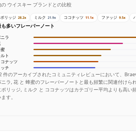
他の ウイスキー ブランドとの比較
ポリッジ
ミルク
ココナッツ
ファッジ
28.2x
21.9x
11.1x
9.5x
最も多いフレーバーノート
バニラ
花
蜂蜜
モルト
ココナッツ
リッチ
12 件のアーカイブされたコミュニティレビューにおいて、Braeval
バニラ, 花 と 蜂蜜のフレーバーノートと最も頻繁に関連付けら
にポリッジ, ミルク と ココナッツはカテゴリー平均よりも高い
います。