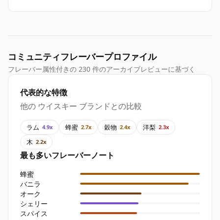
コミュニティフレーバープロファイル
フレーバー属性付きの 230 件のアーカイブレビューに基づく
代表的な特徴
他の ウイスキー ブランドとの比較
ラム
蜂蜜
穀物
洋梨
4.9x
2.7x
2.4x
2.3x
木
2.2x
最も多いフレーバーノート
蜂蜜
バニラ
オーク
シェリー
スパイス