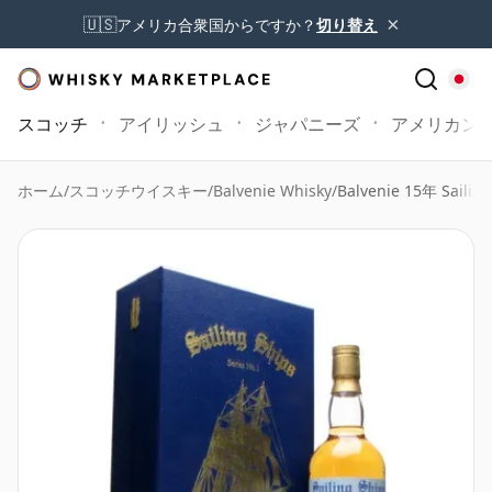
×
🇺🇸
アメリカ合衆国からですか？
切り替え
スコッチ
アイリッシュ
ジャパニーズ
アメリカン
ホーム
/
スコッチウイスキー
/
Balvenie Whisky
/
Balvenie 15年 Sailing