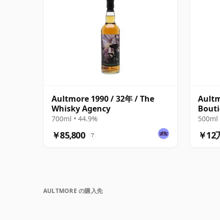
Aultmore 1990 / 32年 / The
Aultm
Whisky Agency
Bout
700ml • 44.9%
500ml 
￥85,800
￥12
?
AULTMORE の購入先