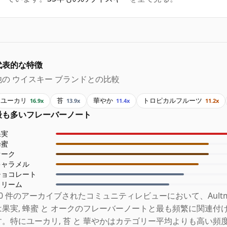
代表的な特徴
他の ウイスキー ブランドとの比較
ユーカリ
苔
華やか
トロピカルフルーツ
16.9x
13.9x
11.4x
11.2x
最も多いフレーバーノート
果実
蜂蜜
オーク
キャラメル
チョコレート
クリーム
20 件のアーカイブされたコミュニティレビューにおいて、Aultmor
は果実, 蜂蜜 と オークのフレーバーノートと最も頻繁に関連付
す。特にユーカリ, 苔 と 華やかはカテゴリー平均よりも高い頻