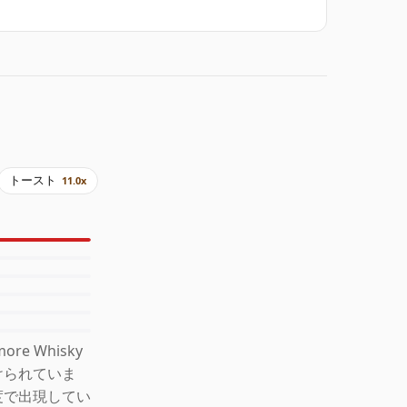
トースト
11.0x
e Whisky
けられていま
度で出現してい