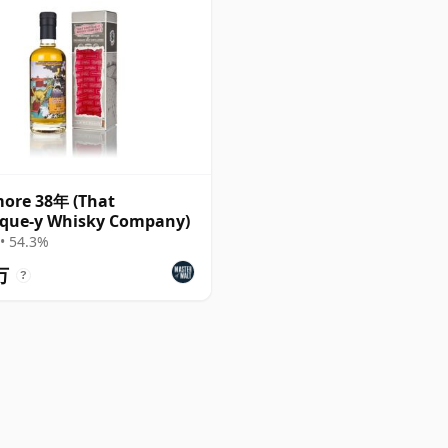
ore 38年 (That
ique-y Whisky Company)
• 54.3%
万
?