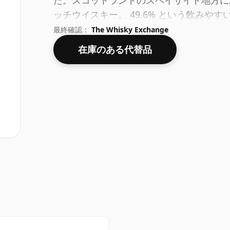
た。スコットランドのスペイサイド地方に
ッチウイスキー。 49.6% という飲み
70cl ボトルに入っています。
最終確認：
The Whisky Exchange
在庫のある代替品