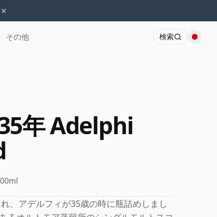
×
その他
検索
 35年 Adelphi
d
700ml
され、アデルフィが35歳の時に瓶詰めしまし