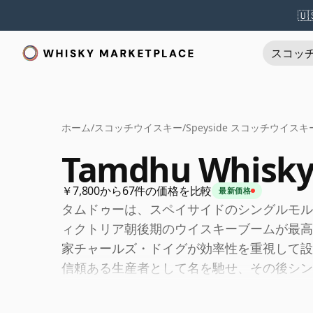
🇺
スコッ
ホーム
/
スコッチウイスキー
/
Speyside スコッチウイスキ
Tamdhu Whisk
￥7,800から67件の価格を比較
最新価格
タムドゥーは、スペイサイドのシングルモル
ィクトリア朝後期のウイスキーブームが最高
家チャールズ・ドイグが効率性を重視して設
信頼ある生産者として名を馳せ、その後シン
確立していきました。