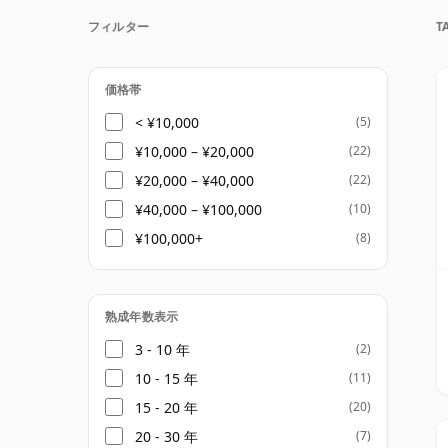
現在、蒸留所はイアン・マクロード・ディス
フィルター
T
タムドゥーを買収し、2013年に生産を再
スクでの熟成と深く結びついたブランドとし
年、15年、18年といった熟成年数表示の
価格帯
長期熟成の限定エディションも揃っています
< ¥10,000
(5)
¥10,000 – ¥20,000
(22)
タムドゥーのスタイルは、リッチで洗練され
¥20,000 – ¥40,000
(22)
ンジピール、バニラ、ベーキングスパイス、
¥40,000 – ¥100,000
(10)
感じられます。ヨーロピアンオークとアメリ
¥100,000+
(8)
ェリー樽を使用することで、ウイスキーに豊
す。一方、スペイサイドらしい基盤となるス
たプロファイルを保っています。
熟成年数表示
シェリー樽熟成のスペイサイドウイスキーを
3 - 10 年
(2)
明快で自信に満ちた一本です。伝統的なスペ
10 - 15 年
(11)
大で構造的、そして現代的な復活によって独
15 - 20 年
(20)
20 - 30 年
(7)