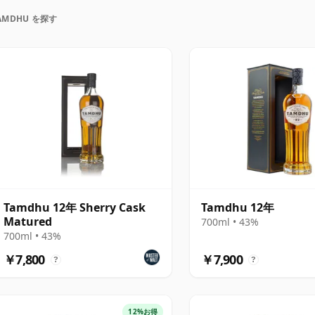
ティラーズが所有しています。同社は休業期間を経て
AMDHU を探す
開しました。現オーナーのもと、タムドゥーはシェリーカ
て知られるようになりました。コアレンジには、12
ある表現に加え、バッチストレングスのリリースや、より
。
ており、フルーツが主役です。ドライフルーツ、オレ
ダークチョコレート、トーストしたオークのノートが
カンオークの両方から作られることの多いオロロソシ
かな色合い、深み、まろやかな甘みがもたらされま
ピリッツが、重くなりすぎることなくバランスの取れ
Tamdhu 12年 Sherry Cask
Tamdhu 12年
Matured
700ml • 43%
700ml • 43%
好む方にとって、タムドゥーはその典型ともいえる、
￥7,800
￥7,900
イサイドの上品さと深いカスクの影響を兼ね備え、寛
?
?
自の形を与えられたスタイルを提供しています。
12%お得