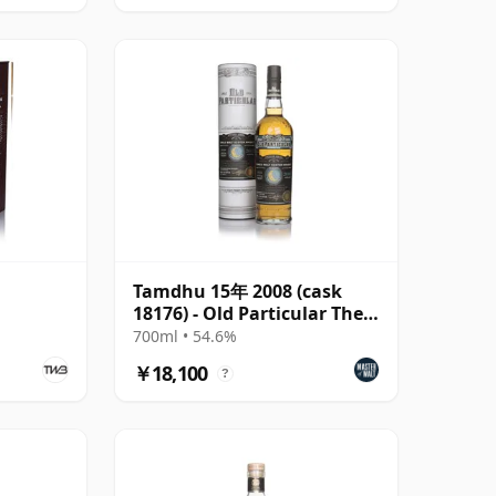
Tamdhu 15年 2008 (cask
18176) - Old Particular The
Midnight Ser
700ml • 54.6%
￥18,100
?