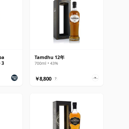
ba
Tamdhu 12年
 3
700ml • 43%
￥8,800
?