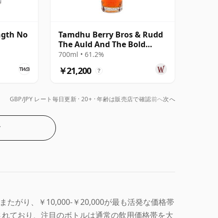
ngth No
Tamdhu Berry Bros & Rudd
The Auld And The Bold
Single Cas 2008 18年
700ml • 61.2%
￥21,200
?
GBP/JPY レート毎日更新
20+ · 年齢は販売店で確認
前へ
次へ
む
格帯にまたがり、￥10,000-￥20,000が最も活発な価格帯
に左右されており、注目のボトルは通常の飲用価格帯を大