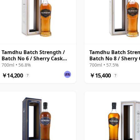
Tamdhu Batch Strength /
Tamdhu Batch Stren
Batch No 6 / Sherry Cask
Batch No 8 / Sherry
Matured
Matured
700ml • 56.8%
700ml • 57.5%
￥14,200
￥15,400
?
?