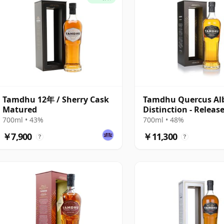
Tamdhu 12年 / Sherry Cask
Tamdhu Quercus Al
Matured
Distinction - Release
700ml • 43%
700ml • 48%
￥7,900
￥11,300
?
?