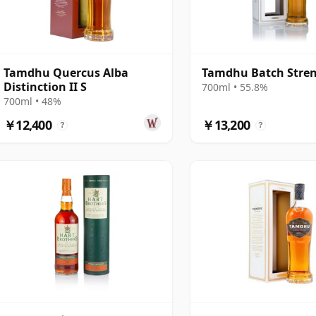
Tamdhu Quercus Alba
Tamdhu Batch Stre
Distinction II S
700ml • 55.8%
700ml • 48%
￥12,400
￥13,200
?
?