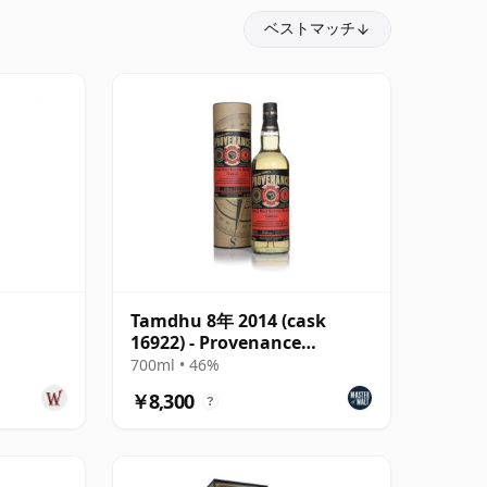
ベストマッチ
Tamdhu 8年 2014 (cask
16922) - Provenance
(Douglas Laing)
700ml • 46%
￥8,300
?