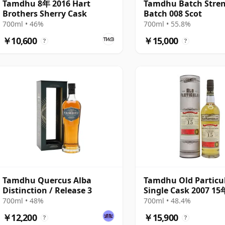
Tamdhu 8年 2016 Hart
Tamdhu Batch Stre
Brothers Sherry Cask
Batch 008 Scot
700ml • 46%
700ml • 55.8%
￥10,600
￥15,000
?
?
Tamdhu Quercus Alba
Tamdhu Old Particu
Distinction / Release 3
Single Cask 2007 15
700ml • 48%
700ml • 48.4%
￥12,200
￥15,900
?
?