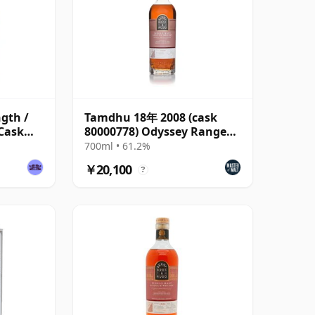
gth /
Tamdhu 18年 2008 (cask
 Cask
80000778) Odyssey Range
Release The Au
700ml • 61.2%
￥20,100
?