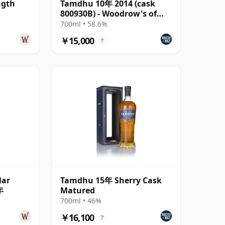
ngth
Tamdhu 10年 2014 (cask
800930B) - Woodrow's of
Edinburgh
700ml • 58.6%
￥15,000
?
lar
Tamdhu 15年 Sherry Cask
年
Matured
700ml • 46%
￥16,100
?