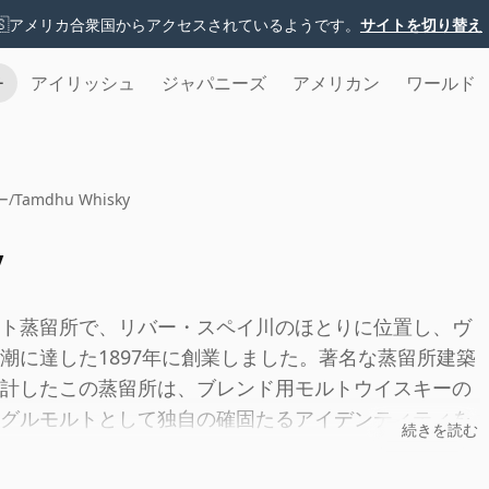
🇸
アメリカ合衆国からアクセスされているようです。
サイトを切り替え
チ
アイリッシュ
ジャパニーズ
アメリカン
ワールド
ー
/
Tamdhu Whisky
y
ト蒸留所で、リバー・スペイ川のほとりに位置し、ヴ
潮に達した1897年に創業しました。著名な蒸留所建築
計したこの蒸留所は、ブレンド用モルトウイスキーの
グルモルトとして独自の確固たるアイデンティティを
続きを読む