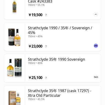
Cask #243383
700ml • 55.1%
￥19,500
?
Strathclyde 1990 / 35年 / Sovereign /
45%
700ml • 45%
￥23,000
?
Strathclyde 35年 1990 Sovereign
700ml • 45%
￥25,100
?
Strathclyde 35年 1987 (cask 17297) -
Xtra Old Particular
700ml • 45.5%