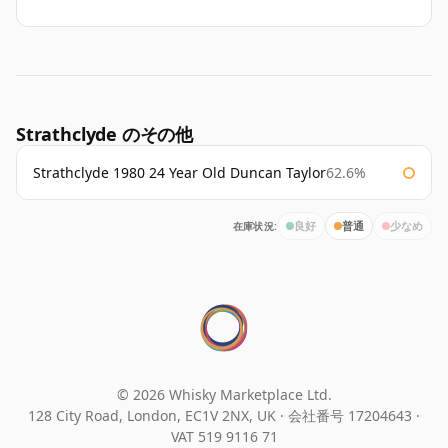
Strathclyde のその他
Strathclyde 1980 24 Year Old Duncan Taylor
62.6%
在庫状況:
良好
普通
少なめ
© 2026 Whisky Marketplace Ltd.
128 City Road, London, EC1V 2NX, UK ·
会社番号 17204643
·
VAT 519 9116 71