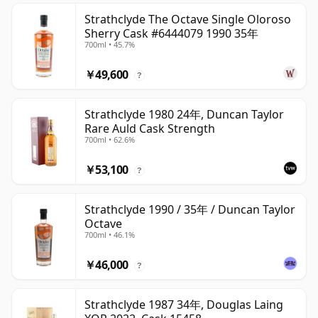
Strathclyde The Octave Single Oloroso
Sherry Cask #6444079 1990 35年
700ml • 45.7%
￥49,600
?
Strathclyde 1980 24年, Duncan Taylor
Rare Auld Cask Strength
700ml • 62.6%
￥53,100
?
Strathclyde 1990 / 35年 / Duncan Taylor
Octave
700ml • 46.1%
￥46,000
?
Strathclyde 1987 34年, Douglas Laing