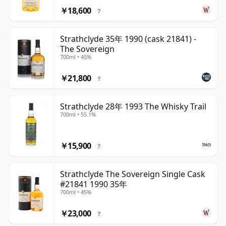
￥18,600
?
Strathclyde 35年 1990 (cask 21841) -
The Sovereign
700ml • 45%
￥21,800
?
Strathclyde 28年 1993 The Whisky Trail
700ml • 55.1%
￥15,900
?
Strathclyde The Sovereign Single Cask
#21841 1990 35年
700ml • 45%
￥23,000
?