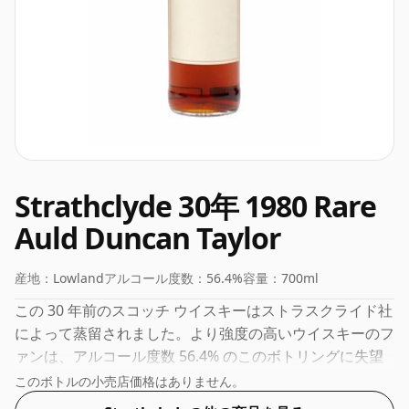
Strathclyde 30年 1980 Rare
Auld Duncan Taylor
産地：
Lowland
アルコール度数：
56.4%
容量：
700ml
この 30 年前のスコッチ ウイスキーはストラスクライド社
によって蒸留されました。より強度の高いウイスキーのフ
ァンは、アルコール度数 56.4% のこのボトリングに失望
することはありません。
このボトルの小売店価格はありません。