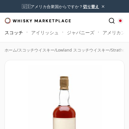
×
🇺🇸
アメリカ合衆国からですか？
切り替え
スコッチ
アイリッシュ
ジャパニーズ
アメリカン
ホーム
/
スコッチウイスキー
/
Lowland スコッチウイスキー
/
Strathcl