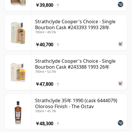
￥39,800
?
Strathclyde Cooper's Choice - Single
Bourbon Cask #243393 1993 28年
700ml • 49.5%
￥40,700
?
Strathclyde Cooper's Choice - Single
Bourbon Cask #243388 1993 26年
700ml • 52.5%
￥47,800
?
Strathclyde 35年 1990 (cask 6444079)
Oloroso Finish - The Octav
700ml • 45.7%
￥48,300
?