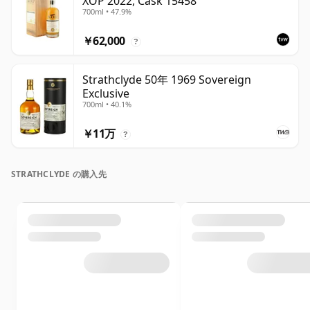
XOP 2022, Cask 15458
700ml • 47.9%
￥62,000
?
Strathclyde 50年 1969 Sovereign
Exclusive
700ml • 40.1%
￥11万
?
STRATHCLYDE の購入先