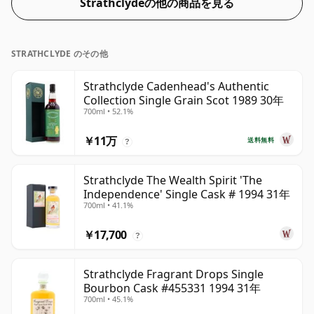
Strathclydeの他の商品を見る
STRATHCLYDE のその他
Strathclyde Cadenhead's Authentic
Collection Single Grain Scot 1989 30年
700ml • 52.1%
￥11万
送料無料
?
Strathclyde The Wealth Spirit 'The
Independence' Single Cask # 1994 31年
700ml • 41.1%
￥17,700
?
Strathclyde Fragrant Drops Single
Bourbon Cask #455331 1994 31年
700ml • 45.1%