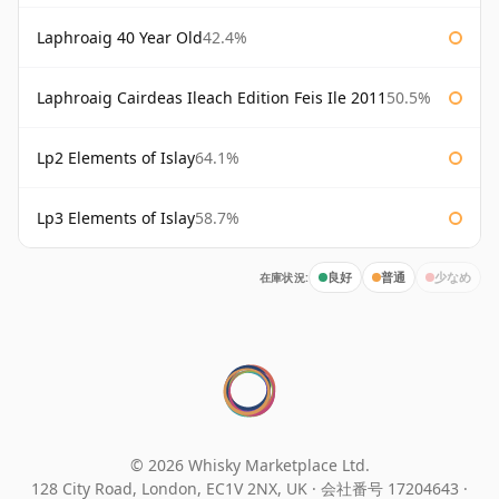
Laphroaig 40 Year Old
42.4%
Laphroaig Cairdeas Ileach Edition Feis Ile 2011
50.5%
Lp2 Elements of Islay
64.1%
Lp3 Elements of Islay
58.7%
在庫状況:
良好
普通
少なめ
© 2026 Whisky Marketplace Ltd.
128 City Road, London, EC1V 2NX, UK ·
会社番号 17204643
·