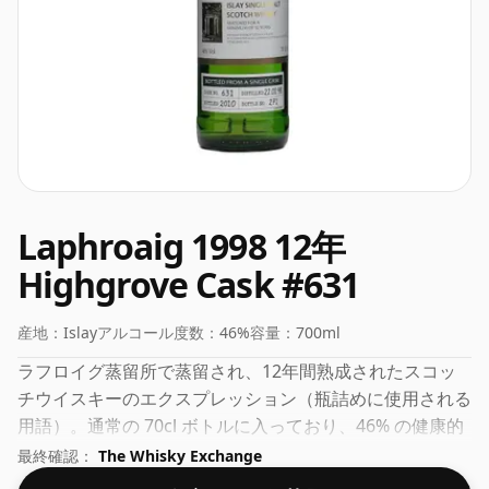
Laphroaig 1998 12年
Highgrove Cask #631
産地：
Islay
アルコール度数：
46%
容量：
700ml
ラフロイグ蒸留所で蒸留され、12年間熟成されたスコッ
チウイスキーのエクスプレッション（瓶詰めに使用される
用語）。通常の 70cl ボトルに入っており、46% の健康的
なアルコール度数で瓶詰めされています。
最終確認：
The Whisky Exchange