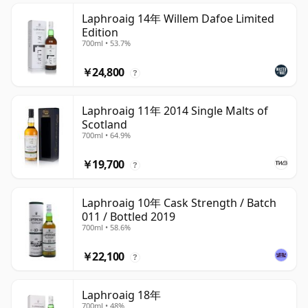
Laphroaig 14年 Willem Dafoe Limited
Edition
700ml • 53.7%
￥24,800
?
Laphroaig 11年 2014 Single Malts of
Scotland
700ml • 64.9%
￥19,700
?
Laphroaig 10年 Cask Strength / Batch
011 / Bottled 2019
700ml • 58.6%
￥22,100
?
Laphroaig 18年
700ml • 48%