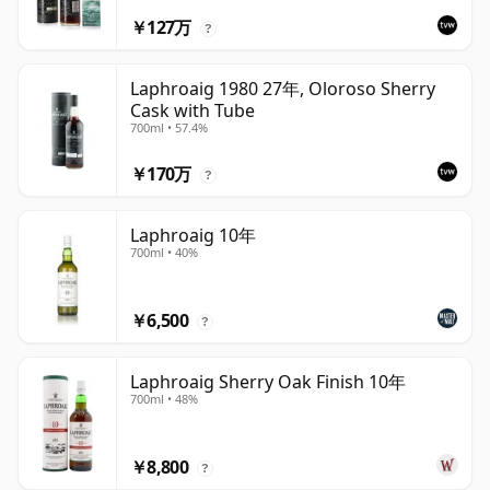
￥127万
?
Laphroaig 1980 27年, Oloroso Sherry
Cask with Tube
700ml • 57.4%
￥170万
?
Laphroaig 10年
700ml • 40%
￥6,500
?
Laphroaig Sherry Oak Finish 10年
700ml • 48%
￥8,800
?