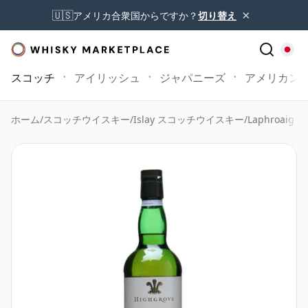
×
🇺🇸
アメリカ合衆国からですか？
切り替え
スコッチ
アイリッシュ
ジャパニーズ
アメリカン
ホーム
/
スコッチウイスキー
/
Islay スコッチウイスキー
/
Laphroaig W