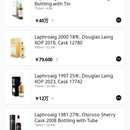
Bottling with Tin
750ml • 43%
￥40万
?
Laphroaig 2000 18年, Douglas Laing
XOP 2018, Cask 12780
700ml • 52.9%
￥79,600
?
Laphroaig 1997 25年, Douglas Laing
XOP 2023, Cask 17742
700ml • 56.4%
￥12万
?
Laphroaig 1981 27年, Oloroso Sherry
Cask 2008 Bottling with Tube
700ml • 56.6%