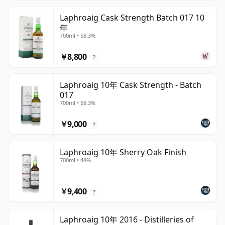
Laphroaig Cask Strength Batch 017 10
年
700ml • 58.3%
￥8,800
?
Laphroaig 10年 Cask Strength - Batch
017
700ml • 58.3%
￥9,000
?
Laphroaig 10年 Sherry Oak Finish
700ml • 48%
￥9,400
?
Laphroaig 10年 2016 - Distilleries of