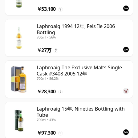
￥53,100
?
Laphroaig 1994 12年, Feis Ile 2006
Bottling
700ml • 56%
￥27万
?
Laphroaig The Exclusive Malts Single
Cask #3408 2005 12年
700ml • 56.2%
￥28,300
?
Laphroaig 15年, Nineties Bottling with
Tube
700ml • 43%
￥97,300
?