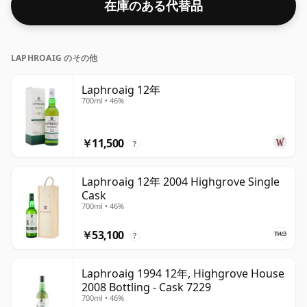
在庫のある代替品
LAPHROAIG のその他
Laphroaig 12年
700ml • 46%
￥11,500
?
Laphroaig 12年 2004 Highgrove Single
Cask
700ml • 46%
￥53,100
?
Laphroaig 1994 12年, Highgrove House
2008 Bottling - Cask 7229
700ml • 46%