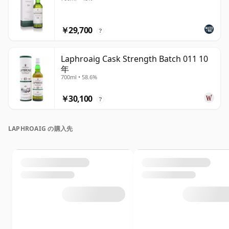
￥29,700
?
Laphroaig Cask Strength Batch 011 10
年
700ml • 58.6%
￥30,100
?
LAPHROAIG の購入先