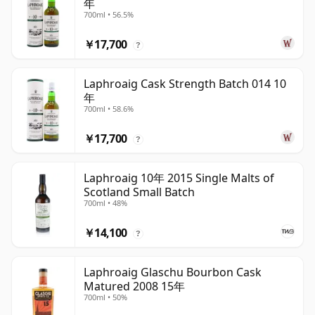
年
700ml • 56.5%
￥17,700
?
Laphroaig Cask Strength Batch 014 10
年
700ml • 58.6%
￥17,700
?
Laphroaig 10年 2015 Single Malts of
Scotland Small Batch
700ml • 48%
￥14,100
?
Laphroaig Glaschu Bourbon Cask
Matured 2008 15年
700ml • 50%