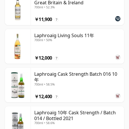
Great Britain & Ireland
700ml • 52.3%
￥11,900
?
Laphroaig Living Souls 11年
700ml • 50%
￥12,000
?
Laphroaig Cask Strength Batch 016 10
年
700ml • 58.5%
￥12,400
?
Laphroaig 10年 Cask Strength / Batch
014 / Bottled 2021
700ml • 58.6%