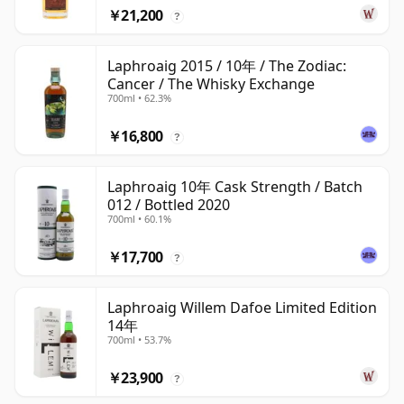
￥21,200
?
Laphroaig 2015 / 10年 / The Zodiac:
Cancer / The Whisky Exchange
700ml • 62.3%
￥16,800
?
Laphroaig 10年 Cask Strength / Batch
012 / Bottled 2020
700ml • 60.1%
￥17,700
?
Laphroaig Willem Dafoe Limited Edition
14年
700ml • 53.7%
￥23,900
?