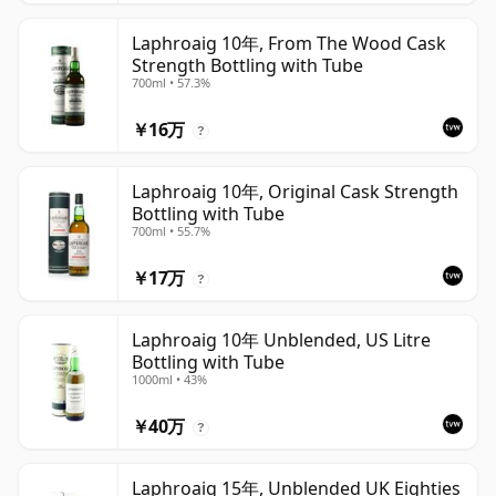
Laphroaig 10年, From The Wood Cask
Strength Bottling with Tube
700ml • 57.3%
￥16万
?
Laphroaig 10年, Original Cask Strength
Bottling with Tube
700ml • 55.7%
￥17万
?
Laphroaig 10年 Unblended, US Litre
Bottling with Tube
1000ml • 43%
￥40万
?
Laphroaig 15年, Unblended UK Eighties