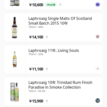
￥10,600
18%お得
?
Laphroaig Single Malts Of Scotland
Small Batch 2015 10年
700ml • 48%
￥14,100
?
Laphroaig 11年, Living Souls
700ml • 50%
￥11,100
?
Laphroaig 10年 Trinidad Rum Finish
Paradise in Smoke Collection
700ml • 48.4%
￥15,900
?