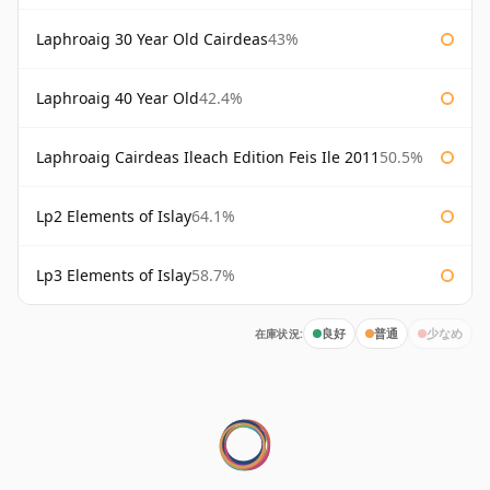
Laphroaig 30 Year Old Cairdeas
43%
Laphroaig 40 Year Old
42.4%
Laphroaig Cairdeas Ileach Edition Feis Ile 2011
50.5%
Lp2 Elements of Islay
64.1%
Lp3 Elements of Islay
58.7%
在庫状況:
良好
普通
少なめ