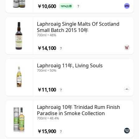
￥10,600
18%お得
?
Laphroaig Single Malts Of Scotland
Small Batch 2015 10年
700ml • 48%
￥14,100
?
Laphroaig 11年, Living Souls
700ml • 50%
￥11,100
?
Laphroaig 10年 Trinidad Rum Finish
Paradise in Smoke Collection
700ml • 48.4%
￥15,900
?