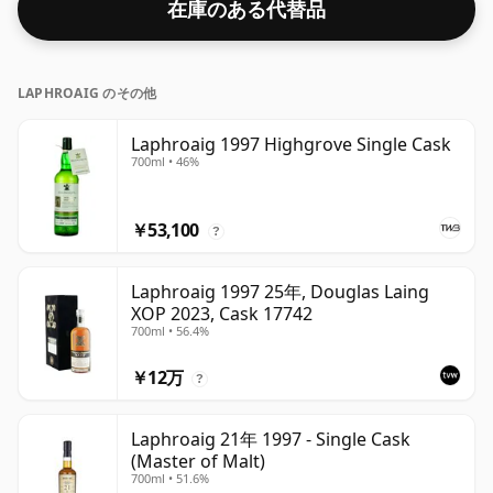
在庫のある代替品
LAPHROAIG のその他
Laphroaig 1997 Highgrove Single Cask
700ml • 46%
￥53,100
?
Laphroaig 1997 25年, Douglas Laing
XOP 2023, Cask 17742
700ml • 56.4%
￥12万
?
Laphroaig 21年 1997 - Single Cask
(Master of Malt)
700ml • 51.6%