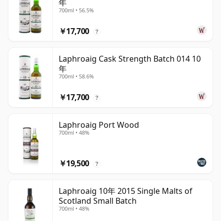
年
700ml • 56.5%
￥17,700
?
Laphroaig Cask Strength Batch 014 10
年
700ml • 58.6%
￥17,700
?
Laphroaig Port Wood
700ml • 48%
￥19,500
?
Laphroaig 10年 2015 Single Malts of
Scotland Small Batch
700ml • 48%