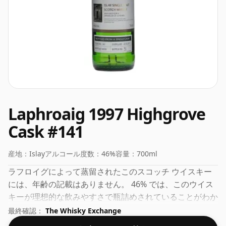
Laphroaig 1997 Highgrove
Cask #141
産地：
Islay
アルコール度数：
46%
容量：
700ml
ラフロイグによって蒸留されたこのスコッチ ウイスキー
には、年齢の記載はありません。 46% では、このウイス
キーが理想的な飲みやすさで瓶詰めされていることがわか
ります。通常のボトルサイズは70clです。
最終確認：
The Whisky Exchange