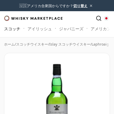
×
🇺🇸
アメリカ合衆国からですか？
切り替え
スコッチ
アイリッシュ
ジャパニーズ
アメリカン
ホーム
/
スコッチウイスキー
/
Islay スコッチウイスキー
/
Laphroaig W