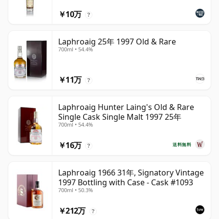
￥10万
?
Laphroaig 25年 1997 Old & Rare
700ml • 54.4%
￥11万
?
Laphroaig Hunter Laing's Old & Rare
Single Cask Single Malt 1997 25年
700ml • 54.4%
￥16万
送料無料
?
Laphroaig 1966 31年, Signatory Vintage
1997 Bottling with Case - Cask #1093
700ml • 50.3%
￥212万
?