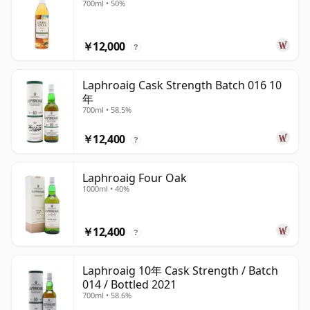
700ml • 50%
￥12,000
?
Laphroaig Cask Strength Batch 016 10
年
700ml • 58.5%
￥12,400
?
Laphroaig Four Oak
1000ml • 40%
￥12,400
?
Laphroaig 10年 Cask Strength / Batch
014 / Bottled 2021
700ml • 58.6%