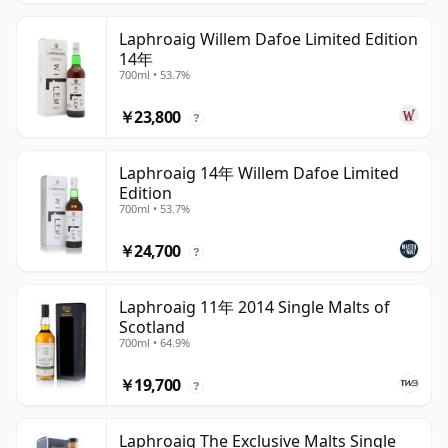
Laphroaig Willem Dafoe Limited Edition
14年
700ml • 53.7%
￥23,800
?
Laphroaig 14年 Willem Dafoe Limited
Edition
700ml • 53.7%
￥24,700
?
Laphroaig 11年 2014 Single Malts of
Scotland
700ml • 64.9%
￥19,700
?
Laphroaig The Exclusive Malts Single