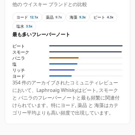
他の ウイスキー ブランドとの比較
ヨード
薬品
海藻
ピート
12.1x
9.7x
9.3x
4.3x
塩水
3.5x
最も多いフレーバーノート
ピート
スモーク
バニラ
塩
リッチ
ヨード
354 件のアーカイブされたコミュニティレビュー
において、Laphroaig Whiskyはピート, スモーク
と バニラのフレーバーノートと最も頻繁に関連付
けられています。特にヨード, 薬品 と 海藻はカテ
ゴリー平均よりも高い頻度で出現しています。