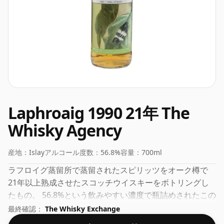
Laphroaig 1990 21年 The
Whisky Agency
産地：
Islay
アルコール度数：
56.8%
容量：
700ml
ラフロイグ蒸留所で蒸留されたスピリッツをオーク樽で
21年以上熟成させたスコッチウイスキーをボトリングし
たもの。 56.8%という飲みやすい濃度で瓶詰めされたこの
ウイスキーは、70clのボトルに入っています。
最終確認：
The Whisky Exchange