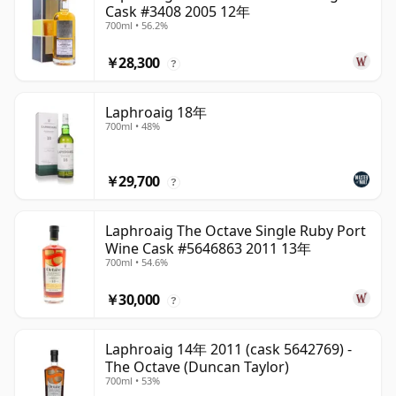
Cask #3408 2005 12年
700ml • 56.2%
￥28,300
?
Laphroaig 18年
700ml • 48%
￥29,700
?
Laphroaig The Octave Single Ruby Port
Wine Cask #5646863 2011 13年
700ml • 54.6%
￥30,000
?
Laphroaig 14年 2011 (cask 5642769) -
The Octave (Duncan Taylor)
700ml • 53%