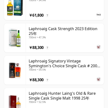
700ml • 54.9%
￥61,800
?
Laphroaig Cask Strength 2023 Edition
25年
700ml • 47.3%
￥88,300
?
Laphroaig Signatory Vintage
Symington's Choice Single Cask # 2000
700ml • 54.5%
25年
￥88,300
?
Laphroaig Hunter Laing's Old & Rare
Single Cask Single Malt 1998 25年
700ml • 52.5%