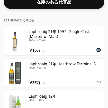
在庫のある代替品
LAPHROAIG のその他
Laphroaig 21年 1997 - Single Cask
(Master of Malt)
700ml • 51.6%
￥10万
?
Laphroaig 21年 Heathrow Terminal 5
700ml • 53.4%
￥35万
?
Laphroaig 12年
700ml • 46%