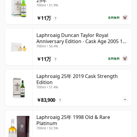
25年
700ml • 51.9%
￥11万
送料無料
?
Laphroaig Duncan Taylor Royal
Anniversary Edition - Cask Age 2005 19
700ml • 56.4%
年
￥11万
送料無料
?
Laphroaig 25年 2019 Cask Strength
Edition
700ml • 51.4%
￥83,900
?
Laphroaig 25年 1998 Old & Rare
Platinum
700ml • 52.5%