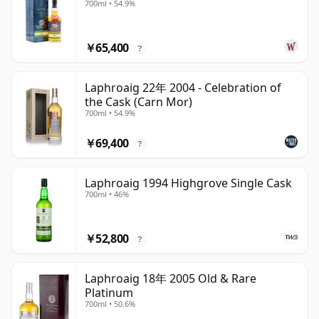
700ml • 54.9%
￥65,400
?
Laphroaig 22年 2004 - Celebration of
the Cask (Carn Mor)
700ml • 54.9%
￥69,400
?
Laphroaig 1994 Highgrove Single Cask
700ml • 46%
￥52,800
?
Laphroaig 18年 2005 Old & Rare
Platinum
700ml • 50.6%