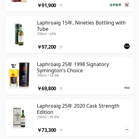
￥91,900
送料無料
?
Laphroaig 15年, Nineties Bottling with
Tube
700ml • 43%
￥97,200
?
Laphroaig 25年 1998 Signatory
Symington’s Choice
700ml • 54.9%
￥69,800
?
Laphroaig 25年 2020 Cask Strength
Edition
700ml • 49.8%
￥73,300
?