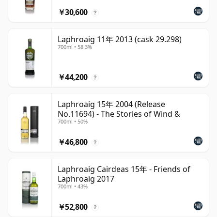
￥30,600
?
Laphroaig 11年 2013 (cask 29.298)
700ml • 58.3%
￥44,200
?
Laphroaig 15年 2004 (Release
No.11694) - The Stories of Wind &
700ml • 50%
￥46,800
?
Laphroaig Cairdeas 15年 - Friends of
Laphroaig 2017
700ml • 43%
￥52,800
?