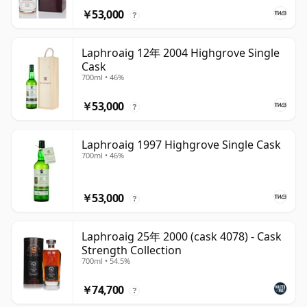
￥53,000
?
Laphroaig 12年 2004 Highgrove Single
Cask
700ml • 46%
￥53,000
?
Laphroaig 1997 Highgrove Single Cask
700ml • 46%
￥53,000
?
Laphroaig 25年 2000 (cask 4078) - Cask
Strength Collection
700ml • 54.5%
￥74,700
?