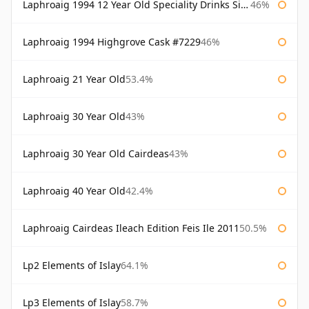
Laphroaig 1994 12 Year Old Speciality Drinks Single Malts of Scotland
46%
Laphroaig 1994 Highgrove Cask #7229
46%
Laphroaig 21 Year Old
53.4%
Laphroaig 30 Year Old
43%
Laphroaig 30 Year Old Cairdeas
43%
Laphroaig 40 Year Old
42.4%
Laphroaig Cairdeas Ileach Edition Feis Ile 2011
50.5%
Lp2 Elements of Islay
64.1%
Lp3 Elements of Islay
58.7%