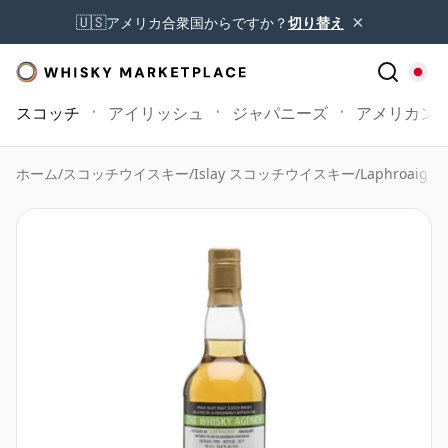
×
🇺🇸
アメリカ合衆国からですか？
切り替え
スコッチ
アイリッシュ
ジャパニーズ
アメリカン
ホーム
/
スコッチウイスキー
/
Islay スコッチウイスキー
/
Laphroaig W