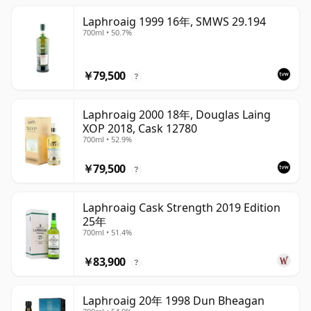
Laphroaig 1999 16年, SMWS 29.194
700ml • 50.7%
￥79,500
?
Laphroaig 2000 18年, Douglas Laing
XOP 2018, Cask 12780
700ml • 52.9%
￥79,500
?
Laphroaig Cask Strength 2019 Edition
25年
700ml • 51.4%
￥83,900
?
Laphroaig 20年 1998 Dun Bheagan