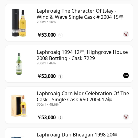
Laphroaig The Character Of Islay -
Wind & Wave Single Cask # 2004 15年
700ml • 50%
￥53,000
?
Laphroaig 1994 12年, Highgrove House
2008 Bottling - Cask 7229
700ml • 46%
￥53,000
?
Laphroaig Carn Mor Celebration Of The
Cask - Single Cask #50 2004 17年
700ml • 48.6%
￥53,000
?
Laphroaig Dun Bheagan 1998 20年