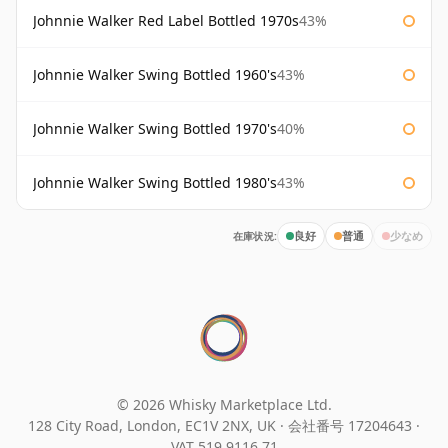
Johnnie Walker Red Label Bottled 1970s
43%
Johnnie Walker Swing Bottled 1960's
43%
Johnnie Walker Swing Bottled 1970's
40%
Johnnie Walker Swing Bottled 1980's
43%
在庫状況:
良好
普通
少なめ
© 2026 Whisky Marketplace Ltd.
128 City Road, London, EC1V 2NX, UK ·
会社番号 17204643
·
VAT 519 9116 71