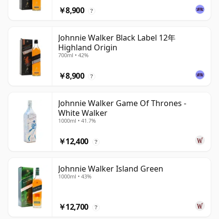
￥8,900
?
Johnnie Walker Black Label 12年
Highland Origin
700ml • 42%
￥8,900
?
Johnnie Walker Game Of Thrones -
White Walker
1000ml • 41.7%
￥12,400
?
Johnnie Walker Island Green
1000ml • 43%
￥12,700
?