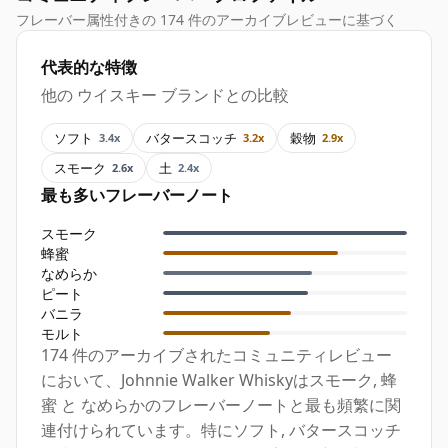
フレーバー属性付きの 174 件のアーカイブレビューに基づく
代表的な特徴
他の ウイスキー ブランドとの比較
ソフト
バタースコッチ
穀物
3.4x
3.2x
2.9x
スモーク
土
2.6x
2.4x
最も多いフレーバーノート
スモーク
蜂蜜
なめらか
ピート
バニラ
モルト
174 件のアーカイブされたコミュニティレビュー
において、Johnnie Walker Whiskyはスモーク, 蜂
蜜 と なめらかのフレーバーノートと最も頻繁に関
連付けられています。特にソフト, バタースコッチ