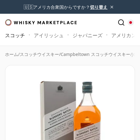
×
🇺🇸
アメリカ合衆国からですか？
切り替え
スコッチ
アイリッシュ
ジャパニーズ
アメリカン
ホーム
/
スコッチウイスキー
/
Campbeltown スコッチウイスキー
/
Joh