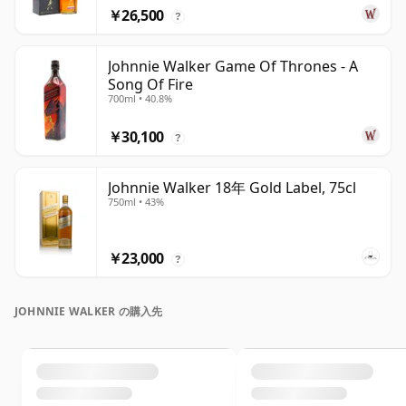
￥26,500
?
Johnnie Walker Game Of Thrones - A
Song Of Fire
700ml • 40.8%
￥30,100
?
Johnnie Walker 18年 Gold Label, 75cl
750ml • 43%
￥23,000
?
JOHNNIE WALKER の購入先