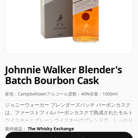
Johnnie Walker Blender's
Batch Bourbon Cask
産地：
Campbeltown
アルコール度数：
40%
容量：
1000ml
ジョニーウォーカー ブレンダーズバッチ バーボンカスク
は、ファーストフィルバーボンカスクで熟成されたモルト
ウイスキーとグレーンウイスキーのブレンドで、しっかり
とした構成のカクテルです。ハニカムとバタースコッチの
最終確認：
The Whisky Exchange
香りが支配的なこのウイスキーは、ほのかにココナッツの