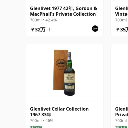
Glenlivet 1977 42年, Gordon &
Glenl
MacPhail's Private Collection
Vinta
700ml • 42.4%
700ml 
￥32万
￥35
?
Glenlivet Cellar Collection
Glenl
1967 33年
Priva
S 197
700ml • 46%
700ml 
送料無料
送料無料