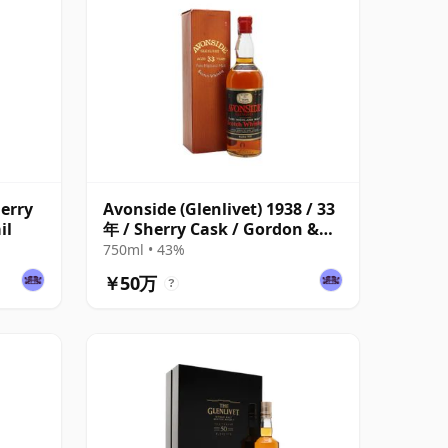
herry
Avonside (Glenlivet) 1938 / 33
il
年 / Sherry Cask / Gordon &
MacPhail
750ml • 43%
￥50万
?