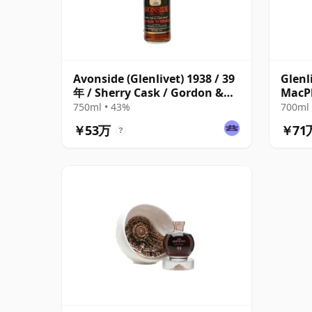
Avonside (Glenlivet) 1938 / 39
Glenl
年 / Sherry Cask / Gordon &
MacPh
MacPhail
750ml • 43%
700ml 
￥53万
￥71
?