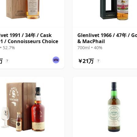
ivet 1991 / 34年 / Cask
Glenlivet 1966 / 47年 / 
1 / Connoisseurs Choice
& MacPhail
• 52.7%
700ml • 40%
万
￥21万
?
?