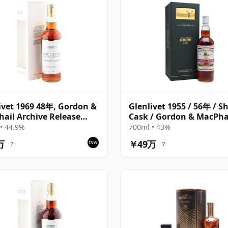
ivet 1969 48年, Gordon &
Glenlivet 1955 / 56年 / S
ail Archive Release
Cask / Gordon & MacPha
30
• 44.9%
700ml • 43%
万
￥49万
?
?