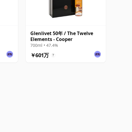
Glenlivet 50年 / The Twelve
Elements - Cooper
700ml • 47.4%
￥601万
?