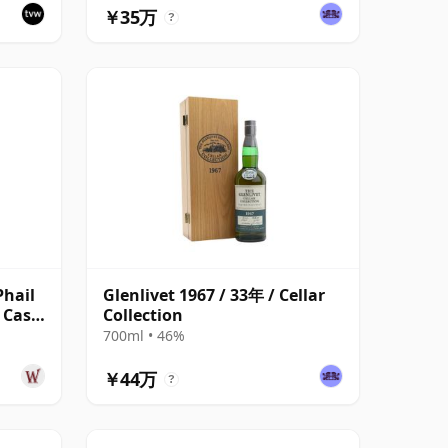
￥35万
?
Phail
Glenlivet 1967 / 33年 / Cellar
e Cask
Collection
700ml • 46%
￥44万
?