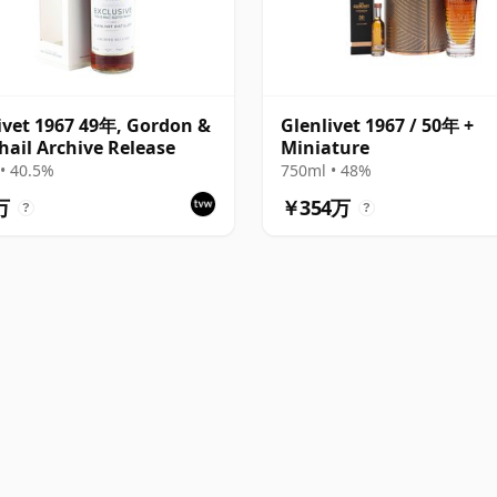
ivet 1967 49年, Gordon &
Glenlivet 1967 / 50年 +
ail Archive Release
Miniature
• 40.5%
750ml • 48%
万
￥354万
?
?