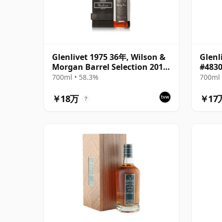
Glenlivet 1975 36年, Wilson &
Glenl
Morgan Barrel Selection 2012
#4830
Bottling with Wooden Box
700ml • 58.3%
700ml 
￥18万
￥17
?