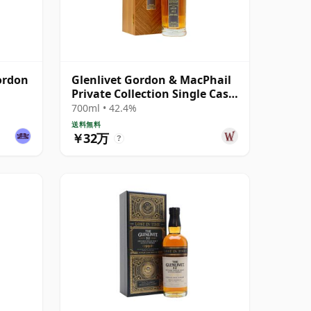
Gordon
Glenlivet Gordon & MacPhail
Private Collection Single Cask
# 1977 33年
700ml • 42.4%
送料無料
￥32万
?