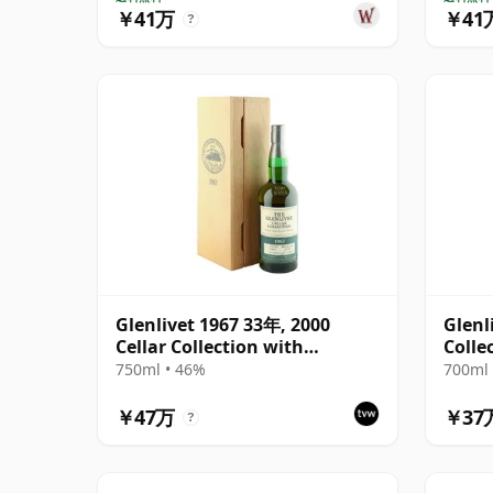
￥41万
￥41
?
Glenlivet 1967 33年, 2000
Glenl
Cellar Collection with
Colle
Presentation Case
750ml • 46%
700ml 
￥47万
￥37
?