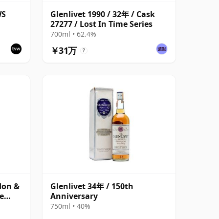
WS
Glenlivet 1990 / 32年 / Cask
27277 / Lost In Time Series
700ml • 62.4%
￥31万
?
don &
Glenlivet 34年 / 150th
e
Anniversary
750ml • 40%