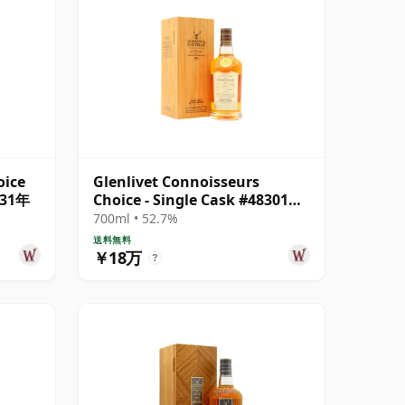
oice
Glenlivet Connoisseurs
 31年
Choice - Single Cask #48301
1991 34年
700ml • 52.7%
送料無料
￥18万
?