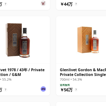
万
￥44万
?
?
ivet 1978 / 43年 / Private
Glenlivet Gordon & Mac
ction / G&M
Private Collection Singl
# 1978 43年
• 55.2%
700ml • 54.3%
送料無料
万
￥56万
?
?