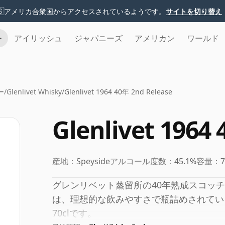
🇸
アメリカ合衆国からアクセスされているようです。
サイトを切り替え
チ
アイリッシュ
ジャパニーズ
アメリカン
ワールド
ー
/
Glenlivet Whisky
/
Glenlivet 1964 40年 2nd Release
Glenlivet 1964
産地：
Speyside
アルコール度数：
45.1%
容量：
グレンリベット蒸留所の40年熟成スコッチウ
は、理想的な飲みやすさで瓶詰めされてい
70clです。