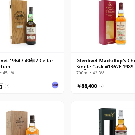
ivet 1964 / 40年 / Cellar
Glenlivet Mackillop's Ch
ction
Single Cask #13626 1989
• 45.1%
700ml • 42.3%
万
￥88,400
?
?