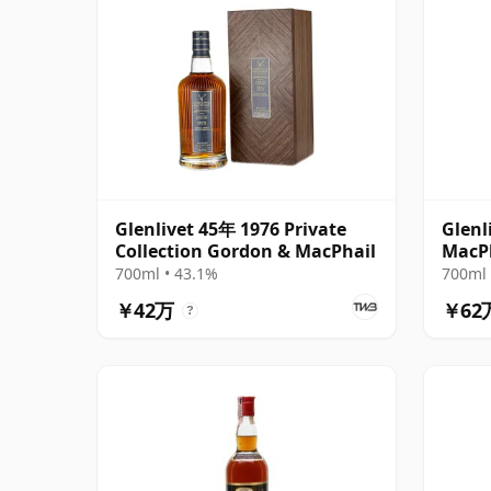
Glenlivet 45年 1976 Private
Glenl
Collection Gordon & MacPhail
MacPh
#100
700ml • 43.1%
700ml 
￥42万
￥62
?