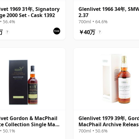
ivet 1969 31年, Signatory
Glenlivet 1966 34年, SM
ge 2000 Set - Cask 1392
2.37
• 56.4%
700ml • 64.6%
万
￥40万
?
?
ivet Gordon & MacPhail
Glenlivet 1979 39年, Gor
te Collection Single Malt
MacPhail Archive Releas
4 36年
#19236
• 50.1%
700ml • 50.6%