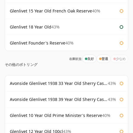
Glenlivet 15 Year Old French Oak Reserve
40%
Glenlivet 18 Year Old
43%
Glenlivet Founder's Reserve
40%
在庫状況:
良好
普通
少なめ
その他のボトリング
Avonside Glenlivet 1938 33 Year Old Sherry Cask Gordon & Macphail
43%
Avonside Glenlivet 1938 39 Year Old Sherry Cask Gordon & Macphail
43%
Glenlivet 10 Year Old Prime Minister's Reserve
40%
Glenlivet 12 Year Old 100cl
43%