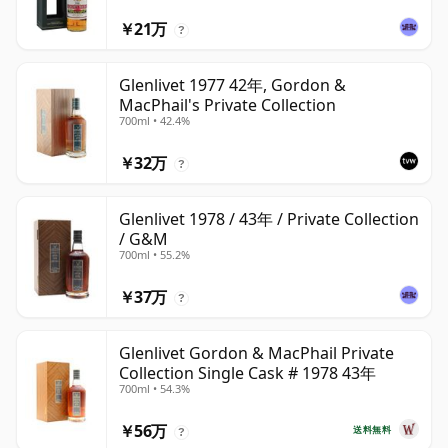
￥21万
?
Glenlivet 1977 42年, Gordon &
MacPhail's Private Collection
700ml • 42.4%
￥32万
?
Glenlivet 1978 / 43年 / Private Collection
/ G&M
700ml • 55.2%
￥37万
?
Glenlivet Gordon & MacPhail Private
Collection Single Cask # 1978 43年
700ml • 54.3%
￥56万
送料無料
?