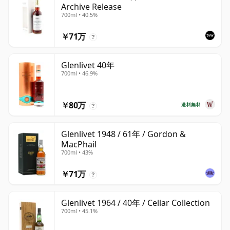
Archive Release
700ml • 40.5%
￥71万
?
Glenlivet 40年
700ml • 46.9%
￥80万
送料無料
?
Glenlivet 1948 / 61年 / Gordon &
MacPhail
700ml • 43%
￥71万
?
Glenlivet 1964 / 40年 / Cellar Collection
700ml • 45.1%