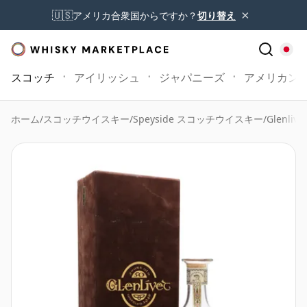
×
🇺🇸
アメリカ合衆国からですか？
切り替え
スコッチ
アイリッシュ
ジャパニーズ
アメリカン
ホーム
/
スコッチウイスキー
/
Speyside スコッチウイスキー
/
Glenlive