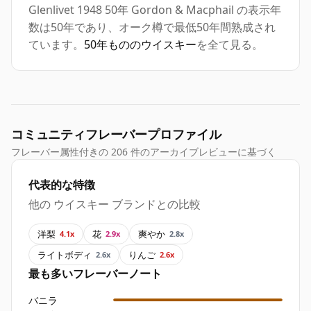
Glenlivet 1948 50年 Gordon & Macphail の表示年
数は50年であり、オーク樽で最低50年間熟成され
ています。
50年もののウイスキー
を全て見る。
コミュニティフレーバープロファイル
フレーバー属性付きの 206 件のアーカイブレビューに基づく
代表的な特徴
他の ウイスキー ブランドとの比較
洋梨
花
爽やか
4.1x
2.9x
2.8x
ライトボディ
りんご
2.6x
2.6x
最も多いフレーバーノート
バニラ