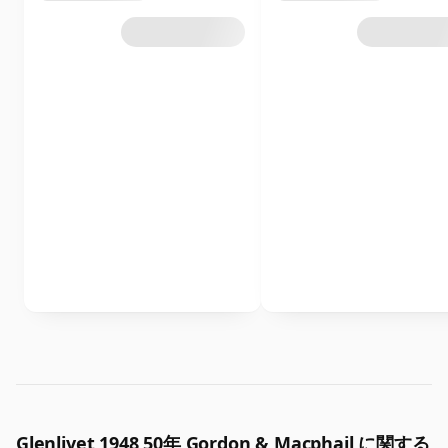
Glenlivet 1948 50年 Gordon & Macphail に関する