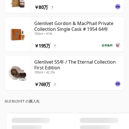
￥80万
?
Glenlivet Gordon & MacPhail Private
Collection Single Cask # 1954 64年
700ml • 41%
￥195万
送料無料
?
Glenlivet 55年 / The Eternal Collection
First Edition
700ml • 42.2%
￥769万
?
GLENLIVET の購入先