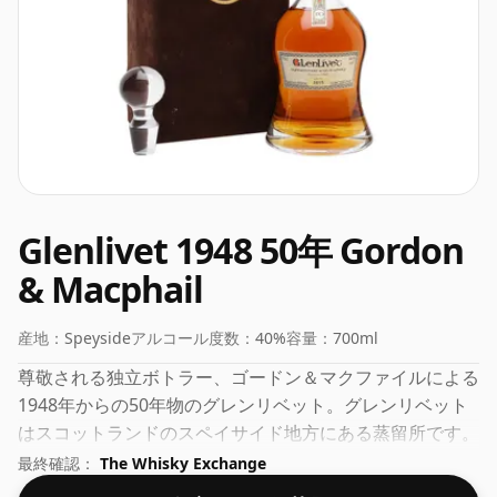
Glenlivet 1948 50年 Gordon
& Macphail
産地：
Speyside
アルコール度数：
40%
容量：
700ml
尊敬される独立ボトラー、ゴードン＆マクファイルによる
1948年からの50年物のグレンリベット。グレンリベット
はスコットランドのスペイサイド地方にある蒸留所です。
ABV (アルコール度数) は 40% で、ウイスキーの瓶詰めに
最終確認：
The Whisky Exchange
使用できる最低強度に近く、したがって「標準」強度のウ