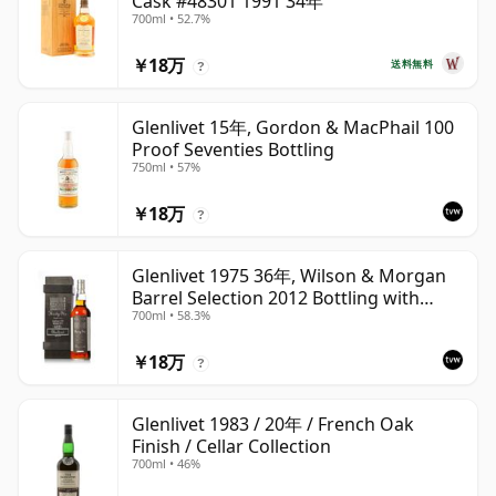
Cask #48301 1991 34年
700ml • 52.7%
￥18万
送料無料
?
Glenlivet 15年, Gordon & MacPhail 100
Proof Seventies Bottling
750ml • 57%
￥18万
?
Glenlivet 1975 36年, Wilson & Morgan
Barrel Selection 2012 Bottling with
700ml • 58.3%
Wooden Box
￥18万
?
Glenlivet 1983 / 20年 / French Oak
Finish / Cellar Collection
700ml • 46%