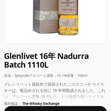
Glenlivet 16年 Nadurra
Batch 1110L
産地：
Speyside
アルコール度数：
55.1%
容量：
700ml
グレンリベット蒸留所で蒸留されたこのスコッチ ウイス
キーは、瓶詰めされる前に 16 年間熟成されました。これ
は、アルコール度数 55.1% の、より強度の高いウイスキ
ーと考えることができます。通常のボトリングサイズは
最終確認：
The Whisky Exchange
70clです。