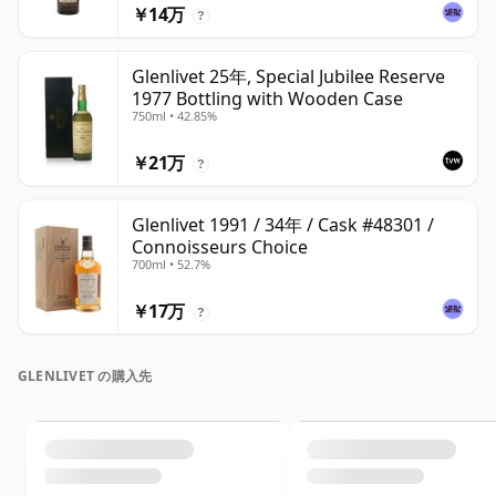
￥14万
?
Glenlivet 25年, Special Jubilee Reserve
1977 Bottling with Wooden Case
750ml • 42.85%
￥21万
?
Glenlivet 1991 / 34年 / Cask #48301 /
Connoisseurs Choice
700ml • 52.7%
￥17万
?
GLENLIVET の購入先