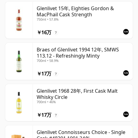
Glenlivet 15年, Eighties Gordon &
MacPhail Cask Strength
750ml • 57.8%
￥16万
?
Braes of Glenlivet 1994 12年, SMWS
113.12 - Refreshingly Minty
700ml • 58.9%
￥17万
?
Glenlivet 1968 28年, First Cask Malt
Whisky Circle
700ml • 46%
￥17万
?
Glenlivet Connoisseurs Choice - Single