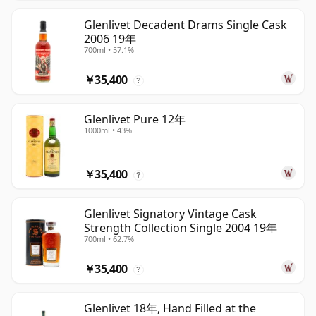
Glenlivet Decadent Drams Single Cask
2006 19年
700ml • 57.1%
￥35,400
?
Glenlivet Pure 12年
1000ml • 43%
￥35,400
?
Glenlivet Signatory Vintage Cask
Strength Collection Single 2004 19年
700ml • 62.7%
￥35,400
?
Glenlivet 18年, Hand Filled at the