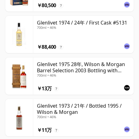
￥80,500
?
Glenlivet 1974 / 24年 / First Cask #5131
700ml • 46%
￥88,400
?
Glenlivet 1975 28年, Wilson & Morgan
Barrel Selection 2003 Bottling with
700ml • 46%
Wooden Box
￥13万
?
Glenlivet 1973 / 21年 / Bottled 1995 /
Wilson & Morgan
700ml • 46%
￥11万
?