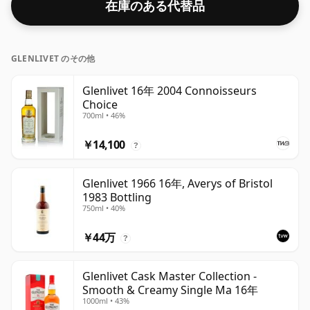
在庫のある代替品
GLENLIVET のその他
Glenlivet 16年 2004 Connoisseurs
Choice
700ml • 46%
￥14,100
?
Glenlivet 1966 16年, Averys of Bristol
1983 Bottling
750ml • 40%
￥44万
?
Glenlivet Cask Master Collection -
Smooth & Creamy Single Ma 16年
1000ml • 43%