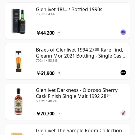
Glenlivet 18年 / Bottled 1990s
700ml • 43%
￥44,200
?
Braes of Glenlivet 1994 27年 Rare Find,
Gleann Mor 2021 Bottling - Single Cask
700ml • 53.3%
165617
￥61,900
?
Glenlivet Darkness - Oloroso Sherry
Cask Finish Single Malt 1992 28年
500ml • 48.2%
￥70,700
?
Glenlivet The Sample Room Collection