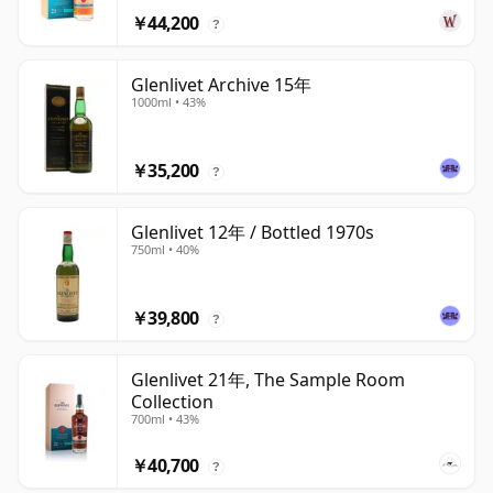
￥44,200
?
Glenlivet Archive 15年
1000ml • 43%
￥35,200
?
Glenlivet 12年 / Bottled 1970s
750ml • 40%
￥39,800
?
Glenlivet 21年, The Sample Room
Collection
700ml • 43%
￥40,700
?