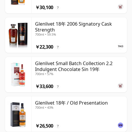
￥30,100
?
Glenlivet 18年 2006 Signatory Cask
Strength
700ml • 59.5%
￥22,300
?
Glenlivet Small Batch Collection 2.2
Indulgent Chocolate Sin 19年
700ml • 57%
￥33,600
?
Glenlivet 18年 / Old Presentation
700ml • 43%
￥26,500
?