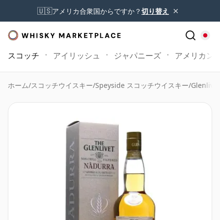
×
🇺🇸
アメリカ合衆国からですか？
切り替え
スコッチ
アイリッシュ
ジャパニーズ
アメリカン
ホーム
/
スコッチウイスキー
/
Speyside スコッチウイスキー
/
Glenlive