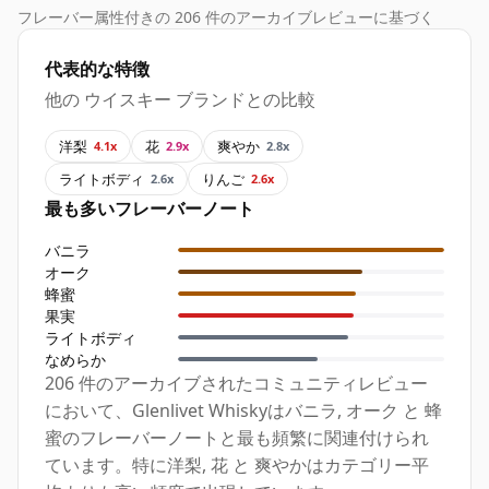
フレーバー属性付きの 206 件のアーカイブレビューに基づく
代表的な特徴
他の ウイスキー ブランドとの比較
洋梨
花
爽やか
4.1x
2.9x
2.8x
ライトボディ
りんご
2.6x
2.6x
最も多いフレーバーノート
バニラ
オーク
蜂蜜
果実
ライトボディ
なめらか
206 件のアーカイブされたコミュニティレビュー
において、Glenlivet Whiskyはバニラ, オーク と 蜂
蜜のフレーバーノートと最も頻繁に関連付けられ
ています。特に洋梨, 花 と 爽やかはカテゴリー平