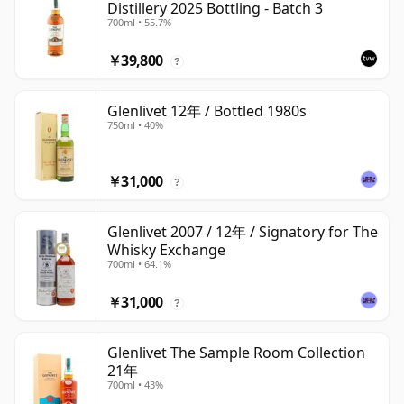
Distillery 2025 Bottling - Batch 3
700ml • 55.7%
￥39,800
?
Glenlivet 12年 / Bottled 1980s
750ml • 40%
￥31,000
?
Glenlivet 2007 / 12年 / Signatory for The
Whisky Exchange
700ml • 64.1%
￥31,000
?
Glenlivet The Sample Room Collection
21年
700ml • 43%