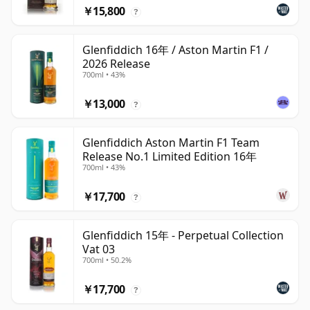
￥15,800
?
Glenfiddich 16年 / Aston Martin F1 /
2026 Release
700ml • 43%
￥13,000
?
Glenfiddich Aston Martin F1 Team
Release No.1 Limited Edition 16年
700ml • 43%
￥17,700
?
Glenfiddich 15年 - Perpetual Collection
Vat 03
700ml • 50.2%
￥17,700
?