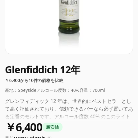
Glenfiddich 12年
￥6,400から10件の価格を比較
産地：
Speyside
アルコール度数：
40%
容量：
700ml
グレンフィディック 12 年は、世界的にベストセラーとし
て高く評価されており、信頼できるバーなら必ず置いてあ
る定番のモルトです。アルコール度数 40% のこのライト
￥6,400
シングル モルトは、シンプルでありながら心地よいドリ
最安値
ンクで、シンプルな洋ナシ、リンゴ、ほのかなバニラの香