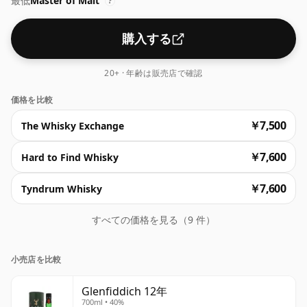
最低
Master of Malt
りが鼻に広がります。口に含むとクリームとバタースコッ
?
チの風味が広がり、クリーミーで長く続く余韻が残りま
す。
購入する
20+ · 年齢は販売店で確認
価格を比較
￥7,500
The Whisky Exchange
￥7,600
Hard to Find Whisky
￥7,600
Tyndrum Whisky
すべての価格を見る（9 件）
小売店を比較
Glenfiddich 12年
700ml • 40%