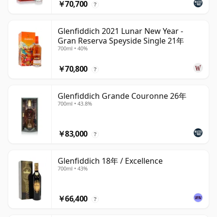
￥70,700
?
Glenfiddich 2021 Lunar New Year -
Gran Reserva Speyside Single 21年
700ml • 40%
￥70,800
?
Glenfiddich Grande Couronne 26年
700ml • 43.8%
￥83,000
?
Glenfiddich 18年 / Excellence
700ml • 43%
￥66,400
?