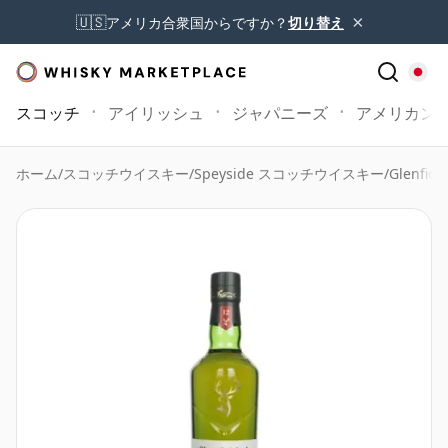
×
🇺🇸
アメリカ合衆国からですか？
切り替え
スコッチ
アイリッシュ
ジャパニーズ
アメリカン
ホーム
/
スコッチウイスキー
/
Speyside スコッチウイスキー
/
Glenfidd