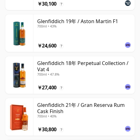
￥30,100
?
Glenfiddich 19年 / Aston Martin F1
700ml • 43%
￥24,600
?
Glenfiddich 18年 Perpetual Collection /
Vat 4
700ml • 47.8%
￥27,400
?
Glenfiddich 21年 / Gran Reserva Rum
Cask Finish
700ml • 40%
￥30,800
?