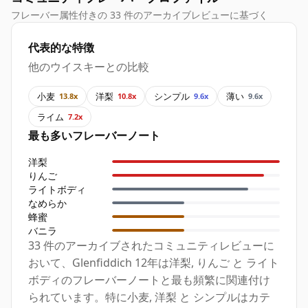
フレーバー属性付きの 33 件のアーカイブレビューに基づく
代表的な特徴
他のウイスキーとの比較
小麦
洋梨
シンプル
薄い
13.8x
10.8x
9.6x
9.6x
ライム
7.2x
最も多いフレーバーノート
洋梨
りんご
ライトボディ
なめらか
蜂蜜
バニラ
33 件のアーカイブされたコミュニティレビューに
おいて、Glenfiddich 12年は洋梨, りんご と ライト
ボディのフレーバーノートと最も頻繁に関連付け
られています。特に小麦, 洋梨 と シンプルはカテ