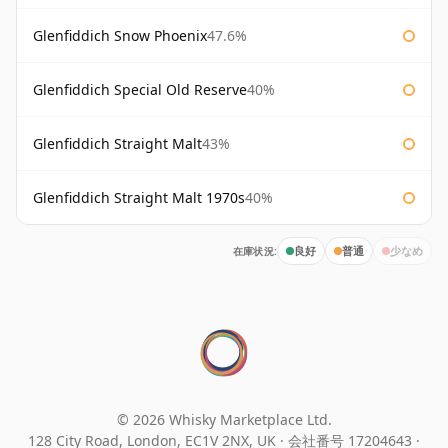
Glenfiddich Snow Phoenix
47.6%
Glenfiddich Special Old Reserve
40%
Glenfiddich Straight Malt
43%
Glenfiddich Straight Malt 1970s
40%
在庫状況:
良好
普通
少なめ
© 2026 Whisky Marketplace Ltd.
128 City Road, London, EC1V 2NX, UK ·
会社番号 17204643
·