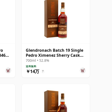
ro
Glendronach Batch 19 Single
346
Pedro Ximenez Sherry Cask
#6865 1993 28年
700ml • 52.8%
送料無料
￥14万
?