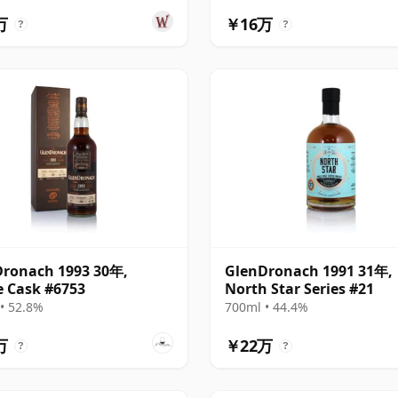
万
￥16万
?
?
ronach 1993 30年,
GlenDronach 1991 31年,
e Cask #6753
North Star Series #21
• 52.8%
700ml • 44.4%
万
￥22万
?
?