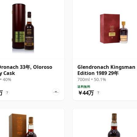
ronach 33年, Oloroso
Glendronach Kingsman
y Cask
Edition 1989 29年
• 40%
700ml • 50.1%
送料無料
万
￥44万
?
?