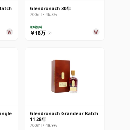
Batch
Glendronach 30年
700ml • 46.8%
送料無料
￥18万
?
ingle
Glendronach Grandeur Batch
11 28年
700ml • 48.9%