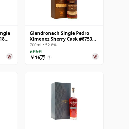
ingle
Glendronach Single Pedro
18
Ximenez Sherry Cask #6753
1993 30年
700ml • 52.8%
送料無料
￥16万
?