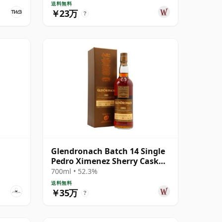
送料無料
￥23万
?
Glendronach Batch 14 Single
Pedro Ximenez Sherry Cask
#1037 1985 30年
700ml • 52.3%
送料無料
￥35万
?