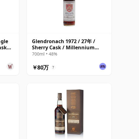
ngle
Glendronach 1972 / 27年 /
ask
Sherry Cask / Millennium
Malt
700ml • 48%
￥80万
?