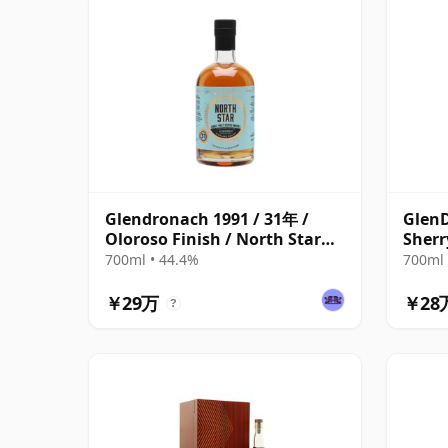
Glendronach 1991 / 31年 /
GlenD
Oloroso Finish / North Star
Sherr
Series 021
700ml • 44.4%
700ml 
￥29万
￥28
?