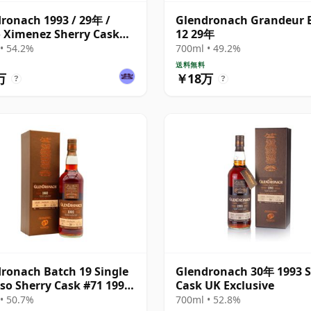
ronach 1993 / 29年 /
Glendronach Grandeur 
 Ximenez Sherry Cask
12 29年
• 54.2%
700ml • 49.2%
送料無料
万
￥18万
?
?
ronach Batch 19 Single
Glendronach 30年 1993 S
so Sherry Cask #71 1992
Cask UK Exclusive
• 50.7%
700ml • 52.8%