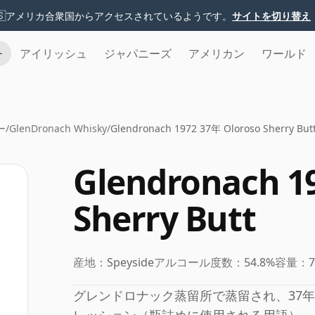
🇸
アメリカ合衆国からアクセスされているようです。
サイトを切り替え
チ
アイリッシュ
ジャパニーズ
アメリカン
ワールド
ー
/
GlenDronach Whisky
/
Glendronach 1972 37年 Oloroso Sherry But
Glendronach 1
Sherry Butt
産地：
Speyside
アルコール度数：
54.8%
容量：
グレンドロナック蒸留所で蒸留され、37