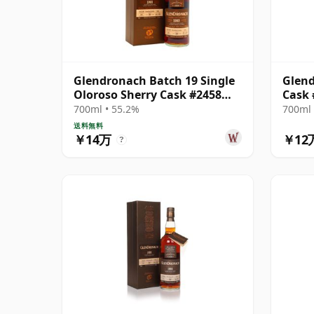
Glendronach Batch 19 Single
Glend
Oloroso Sherry Cask #2458
Cask 
1993 28年
700ml • 55.2%
700ml 
送料無料
￥14万
￥12
?