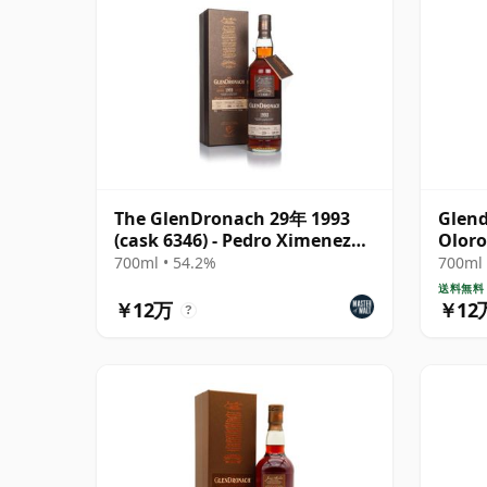
The GlenDronach 29年 1993
Glend
(cask 6346) - Pedro Ximenez
Oloro
Butt
1994
700ml • 54.2%
700ml 
送料無料
￥12万
￥12
?