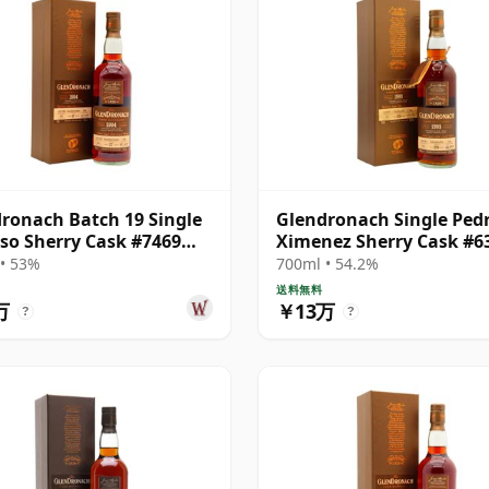
ronach Batch 19 Single
Glendronach Single Ped
so Sherry Cask #7469
Ximenez Sherry Cask #6
 27年
1993 29年
• 53%
700ml • 54.2%
送料無料
万
￥13万
?
?