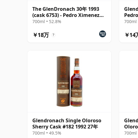
The GlenDronach 30年 1993
Glend
(cask 6753) - Pedro Ximenez
Pedro
Butt
6346
700ml • 52.8%
700ml 
￥18万
￥14
?
Glendronach Single Oloroso
Glend
Sherry Cask #182 1992 27年
Oloro
29年
700ml • 49.5%
700ml 