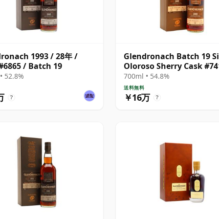
ronach 1993 / 28年 /
Glendronach Batch 19 S
#6865 / Batch 19
Oloroso Sherry Cask #74
1992 28年
• 52.8%
700ml • 54.8%
送料無料
万
￥16万
?
?