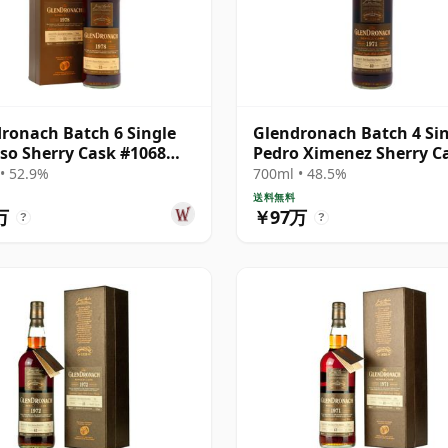
ronach Batch 6 Single
Glendronach Batch 4 Si
so Sherry Cask #1068
Pedro Ximenez Sherry C
 33年
#1436 1971 40年
• 52.9%
700ml • 48.5%
送料無料
万
￥97万
?
?