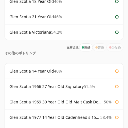
Glen Scotia 18 Year Old
46%
Glen Scotia 21 Year Old
46%
Glen Scotia Victoriana
54.2%
在庫状況:
良好
普通
少なめ
その他のボトリング
Glen Scotia 14 Year Old
40%
Glen Scotia 1966 27 Year Old Signatory
51.5%
Glen Scotia 1969 30 Year Old Old Malt Cask Douglas Laing
50%
Glen Scotia 1977 14 Year Old Cadenhead's 150th
58.4%