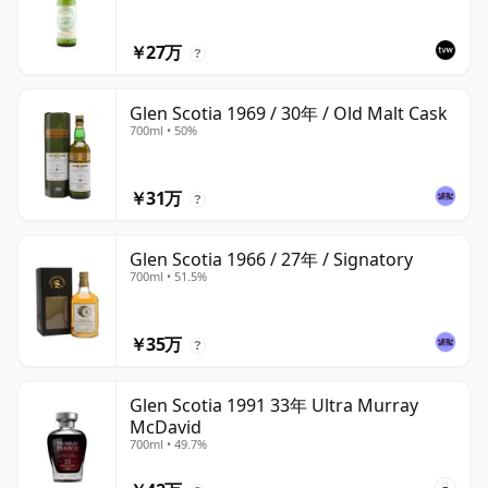
￥27万
?
Glen Scotia 1969 / 30年 / Old Malt Cask
700ml • 50%
￥31万
?
Glen Scotia 1966 / 27年 / Signatory
700ml • 51.5%
￥35万
?
Glen Scotia 1991 33年 Ultra Murray
McDavid
700ml • 49.7%