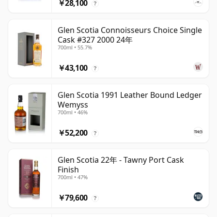
￥28,100
?
Glen Scotia Connoisseurs Choice Single
Cask #327 2000 24年
700ml • 55.7%
￥43,100
?
Glen Scotia 1991 Leather Bound Ledger
Wemyss
700ml • 46%
￥52,200
?
Glen Scotia 22年 - Tawny Port Cask
Finish
700ml • 47%
￥79,600
?