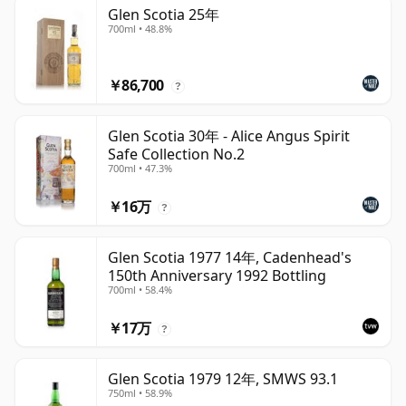
Glen Scotia 25年
700ml • 48.8%
￥86,700
?
Glen Scotia 30年 - Alice Angus Spirit
Safe Collection No.2
700ml • 47.3%
￥16万
?
Glen Scotia 1977 14年, Cadenhead's
150th Anniversary 1992 Bottling
700ml • 58.4%
￥17万
?
Glen Scotia 1979 12年, SMWS 93.1
750ml • 58.9%