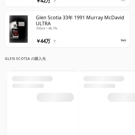
￥42万
?
Glen Scotia 33年 1991 Murray McDavid
ULTRA
700ml • 48.7%
￥44万
?
GLEN SCOTIA の購入先