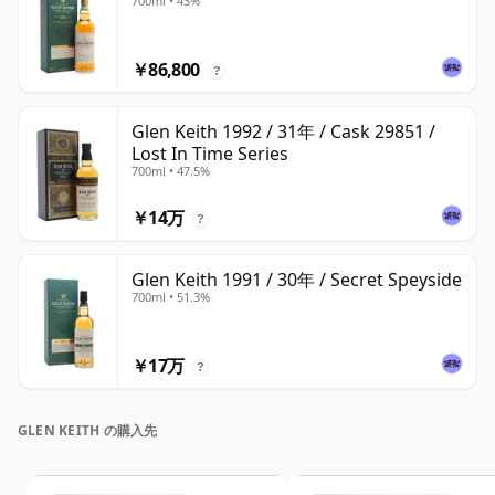
700ml • 43%
￥86,800
?
Glen Keith 1992 / 31年 / Cask 29851 /
Lost In Time Series
700ml • 47.5%
￥14万
?
Glen Keith 1991 / 30年 / Secret Speyside
700ml • 51.3%
￥17万
?
GLEN KEITH の購入先