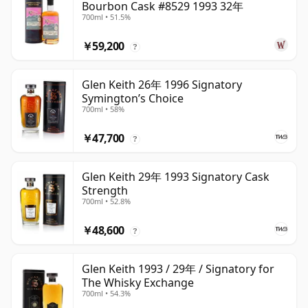
Bourbon Cask #8529 1993 32年
700ml • 51.5%
￥59,200
?
Glen Keith 26年 1996 Signatory
Symington’s Choice
700ml • 58%
￥47,700
?
Glen Keith 29年 1993 Signatory Cask
Strength
700ml • 52.8%
￥48,600
?
Glen Keith 1993 / 29年 / Signatory for
The Whisky Exchange
700ml • 54.3%