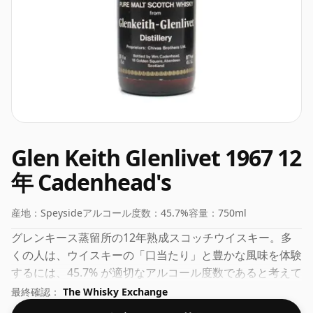
Glen Keith Glenlivet 1967 12
年 Cadenhead's
産地：
Speyside
アルコール度数：
45.7%
容量：
750ml
グレンキース蒸留所の12年熟成スコッチウイスキー。多
くの人は、ウイスキーの「口当たり」と豊かな風味を体験
するには、45.7% が適切なアルコール度数であると考えて
います。
最終確認：
The Whisky Exchange