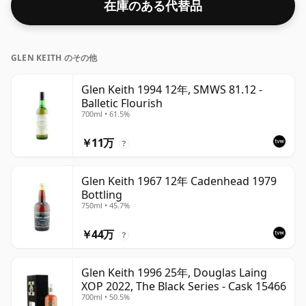
在庫のある代替品
GLEN KEITH のその他
Glen Keith 1994 12年, SMWS 81.12 -
Balletic Flourish
700ml • 61.5%
￥11万
?
Glen Keith 1967 12年 Cadenhead 1979
Bottling
750ml • 45.7%
￥44万
?
Glen Keith 1996 25年, Douglas Laing
XOP 2022, The Black Series - Cask 15466
700ml • 50.5%