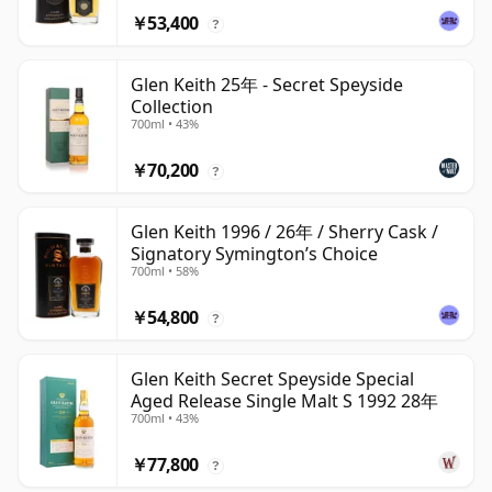
￥53,400
?
Glen Keith 25年 - Secret Speyside
Collection
700ml • 43%
￥70,200
?
Glen Keith 1996 / 26年 / Sherry Cask /
Signatory Symington’s Choice
700ml • 58%
￥54,800
?
Glen Keith Secret Speyside Special
Aged Release Single Malt S 1992 28年
700ml • 43%
￥77,800
?