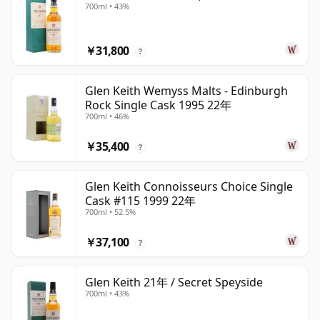
700ml • 43%
￥31,800
?
Glen Keith Wemyss Malts - Edinburgh
Rock Single Cask 1995 22年
700ml • 46%
￥35,400
?
Glen Keith Connoisseurs Choice Single
Cask #115 1999 22年
700ml • 52.5%
￥37,100
?
Glen Keith 21年 / Secret Speyside
700ml • 43%