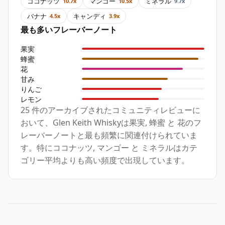
ココナッツ
マンゴー
ミネラル
10.7x
10.5x
9.7x
バナナ
キャンディ
4.5x
3.9x
最も多いフレーバーノート
果実
蜂蜜
花
甘み
りんご
レモン
25 件のアーカイブされたコミュニティレビューに
おいて、Glen Keith Whiskyは果実, 蜂蜜 と 花のフ
レーバーノートと最も頻繁に関連付けられていま
す。特にココナッツ, マンゴー と ミネラルはカテ
ゴリー平均よりも高い頻度で出現しています。