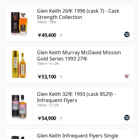
Glen Keith 26年 1996 (cask 7) - Cask
Strength Collection
700ml • 58%
￥49,400
?
Glen Keith Murray McDavid Mission
Gold Series 1993 27年
700ml • 51.2%
￥53,100
?
Glen Keith 32年 1993 (cask 8529) -
Infrequent Flyers
700ml • 51.5%
￥54,900
?
Glen Keith Infrequent Flyers Single