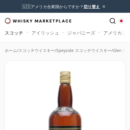
×
🇺🇸
アメリカ合衆国からですか？
切り替え
スコッチ
アイリッシュ
ジャパニーズ
アメリカン
ホーム
/
スコッチウイスキー
/
Speyside スコッチウイスキー
/
Glen Kei