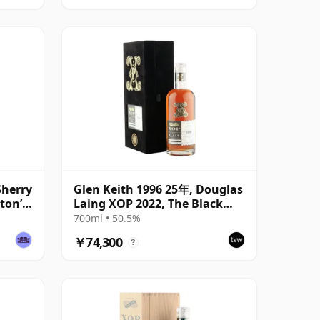
Sherry
Glen Keith 1996 25年, Douglas
ton’s
Laing XOP 2022, The Black
Series - Cask 15466
700ml • 50.5%
￥74,300
?