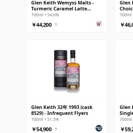
Glen Keith Wemyss Malts -
Glen 
Turmeric Caramel Latte
Choic
Single Cask 1996 23年
1998
700ml • 54.6%
700ml 
￥44,200
￥46,
?
Glen Keith 32年 1993 (cask
Glen 
8529) - Infrequent Flyers
Singl
1993
700ml • 51.5%
700ml 
￥54,900
￥59,
?