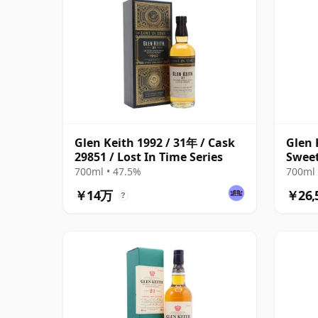
Glen Keith 1992 / 31年 / Cask
Glen 
29851 / Lost In Time Series
Sweet
1996
700ml • 47.5%
700ml 
￥14万
￥26,
?