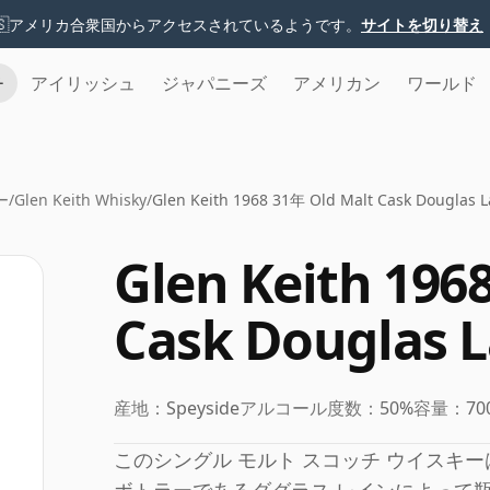
🇸
アメリカ合衆国からアクセスされているようです。
サイトを切り替え
チ
アイリッシュ
ジャパニーズ
アメリカン
ワールド
ー
/
Glen Keith Whisky
/
Glen Keith 1968 31年 Old Malt Cask Douglas L
Glen Keith 196
Cask Douglas L
産地：
Speyside
アルコール度数：
50%
容量：
70
このシングル モルト スコッチ ウイスキーは