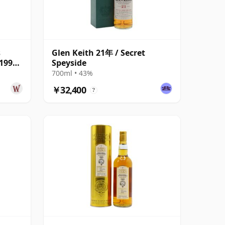
s
Glen Keith 21年 / Secret
 1999
Speyside
700ml • 43%
￥32,400
?