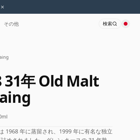
×
その他
検索
aing
8 31年 Old Malt
aing
0ml
 1968 年に蒸留され、1999 年に有名な独立