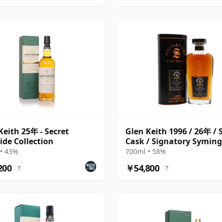
Keith 25年 - Secret
Glen Keith 1996 / 26年 / 
ide Collection
Cask / Signatory Syming
Choice
• 43%
700ml • 58%
200
￥54,800
?
?