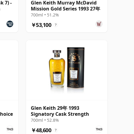
 7) -
Glen Keith Murray McDavid
n
Mission Gold Series 1993 27年
700ml • 51.2%
￥53,100
?
Glen Keith 29年 1993
Choice
Signatory Cask Strength
700ml • 52.8%
￥48,600
?