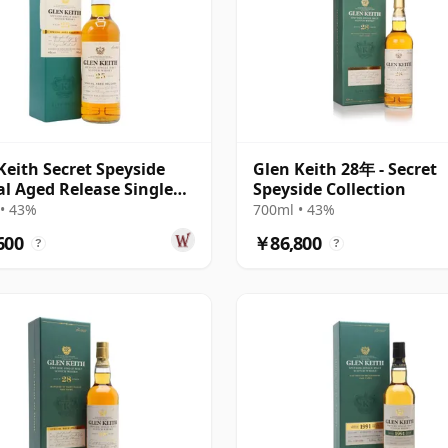
Keith Secret Speyside
Glen Keith 28年 - Secret
al Aged Release Single
Speyside Collection
S 1994 25年
• 43%
700ml • 43%
600
￥86,800
?
?