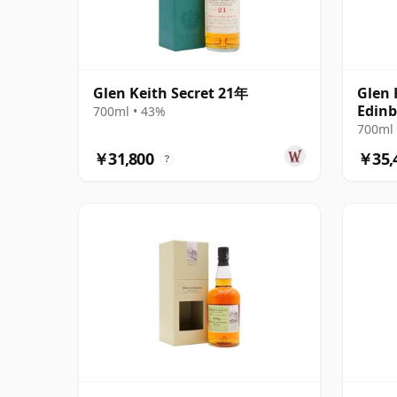
Glen Keith Secret 21年
Glen 
Edinb
700ml • 43%
1995
700ml 
￥31,800
￥35,
?