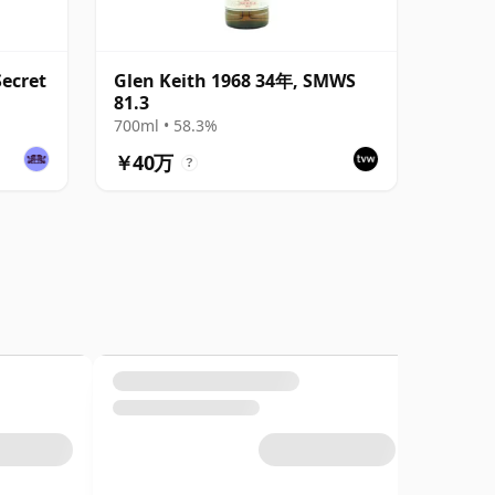
Secret
Glen Keith 1968 34年, SMWS
81.3
700ml • 58.3%
￥40万
?