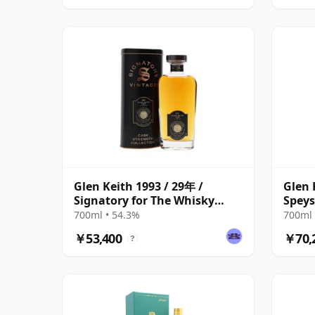
Glen Keith 1993 / 29年 /
Glen 
Signatory for The Whisky
Speys
Exchange
700ml • 54.3%
700ml 
￥53,400
￥70,
?