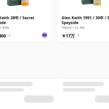
Keith 28年 / Secret
Glen Keith 1991 / 30年 / 
ide
Speyside
• 43%
700ml • 51.3%
800
￥17万
?
?