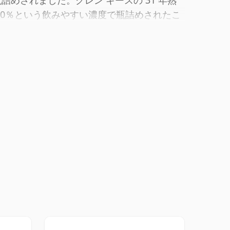
めされました。グレン キースの 31 年熟
50％という飲みやすい濃度で瓶詰めされたこ
います。