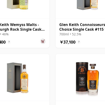
Keith Wemyss Malts -
Glen Keith Connoisseur
urgh Rock Single Cask
Choice Single Cask #115
 22年
22年
• 46%
700ml • 52.5%
400
￥37,100
?
?