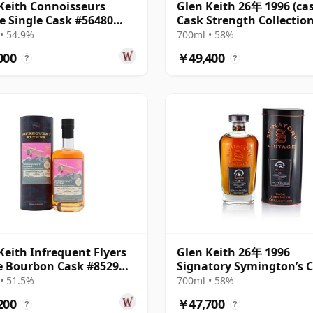
Keith Connoisseurs
Glen Keith 26年 1996 (cask
e Single Cask #56480
Cask Strength Collectio
 26年
• 54.9%
700ml • 58%
000
￥49,400
?
?
Keith Infrequent Flyers
Glen Keith 26年 1996
e Bourbon Cask #8529
Signatory Symington’s 
 32年
• 51.5%
700ml • 58%
200
￥47,700
?
?