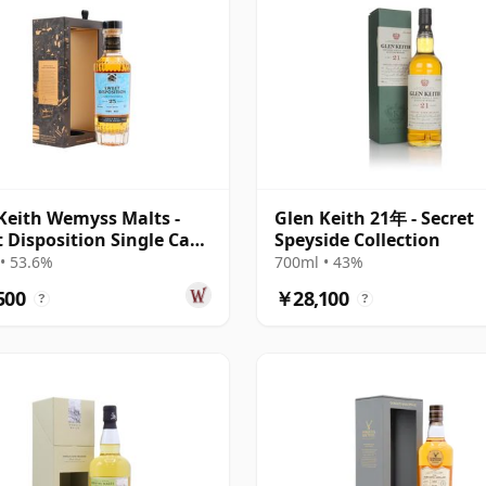
Keith Wemyss Malts -
Glen Keith 21年 - Secret
 Disposition Single Cask
Speyside Collection
 25年
• 53.6%
700ml • 43%
500
￥28,100
?
?