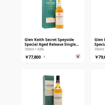
Glen Keith Secret Speyside
Glen 
Special Aged Release Single
Speci
Malt S 1992 28年
Malt 
700ml • 43%
700ml 
￥77,800
￥79,
?