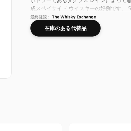
ボトラーであるダグラス レインによって瓶詰
成スペイサイド ウイスキーの好例です。 
のウイスキーは、70clのボトルに入って
最終確認：
The Whisky Exchange
在庫のある代替品