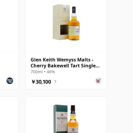
Glen Keith Wemyss Malts -
Cherry Bakewell Tart Single
Cask 1996 22年
700ml • 46%
￥30,100
?