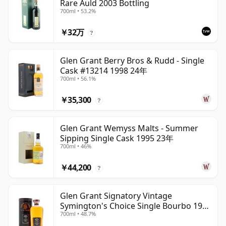
Rare Auld 2003 Bottling
700ml • 53.2%
￥32万
?
Glen Grant Berry Bros & Rudd - Single
Cask #13214 1998 24年
700ml • 56.1%
￥35,300
?
Glen Grant Wemyss Malts - Summer
Sipping Single Cask 1995 23年
700ml • 46%
￥44,200
?
Glen Grant Signatory Vintage
Symington's Choice Single Bourbo 1995
700ml • 48.7%
30年