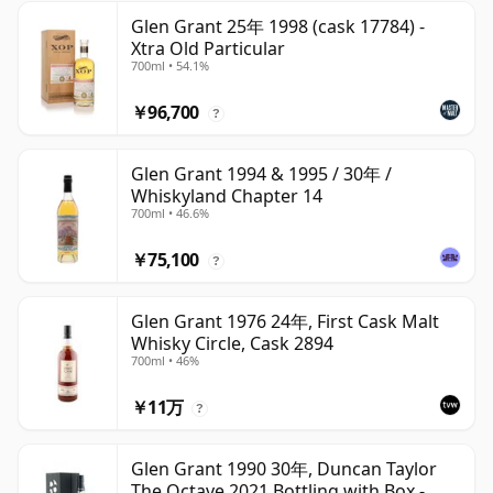
Glen Grant 25年 1998 (cask 17784) -
Xtra Old Particular
700ml • 54.1%
￥96,700
?
Glen Grant 1994 & 1995 / 30年 /
Whiskyland Chapter 14
700ml • 46.6%
￥75,100
?
Glen Grant 1976 24年, First Cask Malt
Whisky Circle, Cask 2894
700ml • 46%
￥11万
?
Glen Grant 1990 30年, Duncan Taylor
The Octave 2021 Bottling with Box -