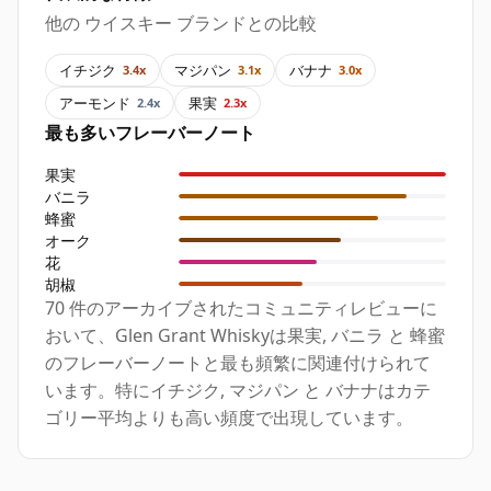
他の ウイスキー ブランドとの比較
イチジク
マジパン
バナナ
3.4x
3.1x
3.0x
アーモンド
果実
2.4x
2.3x
最も多いフレーバーノート
果実
バニラ
蜂蜜
オーク
花
胡椒
70 件のアーカイブされたコミュニティレビューに
おいて、Glen Grant Whiskyは果実, バニラ と 蜂蜜
のフレーバーノートと最も頻繁に関連付けられて
います。特にイチジク, マジパン と バナナはカテ
ゴリー平均よりも高い頻度で出現しています。