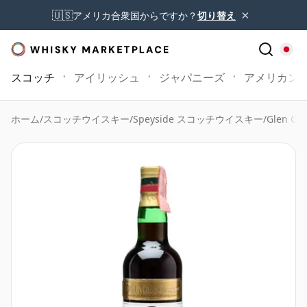
×
🇺🇸
アメリカ合衆国からですか？
切り替え
スコッチ
アイリッシュ
ジャパニーズ
アメリカン
ホーム
/
スコッチウイスキー
/
Speyside スコッチウイスキー
/
Glen Gra