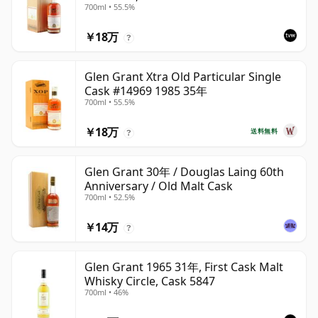
700ml • 55.5%
￥18万
?
Glen Grant Xtra Old Particular Single
Cask #14969 1985 35年
700ml • 55.5%
￥18万
送料無料
?
Glen Grant 30年 / Douglas Laing 60th
Anniversary / Old Malt Cask
700ml • 52.5%
￥14万
?
Glen Grant 1965 31年, First Cask Malt
Whisky Circle, Cask 5847
700ml • 46%