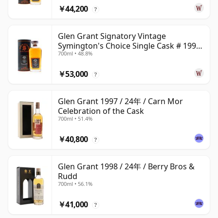
￥44,200
?
Glen Grant Signatory Vintage
Symington's Choice Single Cask # 1995
700ml • 48.8%
30年
￥53,000
?
Glen Grant 1997 / 24年 / Carn Mor
Celebration of the Cask
700ml • 51.4%
￥40,800
?
Glen Grant 1998 / 24年 / Berry Bros &
Rudd
700ml • 56.1%
￥41,000
?