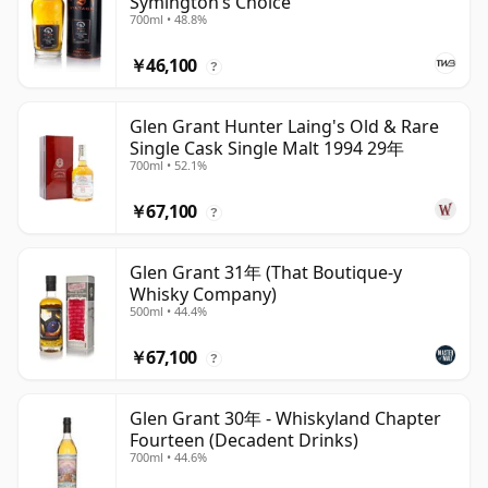
Symington’s Choice
700ml • 48.8%
￥46,100
?
Glen Grant Hunter Laing's Old & Rare
Single Cask Single Malt 1994 29年
700ml • 52.1%
￥67,100
?
Glen Grant 31年 (That Boutique-y
Whisky Company)
500ml • 44.4%
￥67,100
?
Glen Grant 30年 - Whiskyland Chapter
Fourteen (Decadent Drinks)
700ml • 44.6%