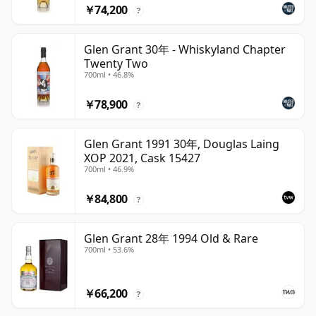
￥74,200
?
Glen Grant 30年 - Whiskyland Chapter
Twenty Two
700ml • 46.8%
￥78,900
?
Glen Grant 1991 30年, Douglas Laing
XOP 2021, Cask 15427
700ml • 46.9%
￥84,800
?
Glen Grant 28年 1994 Old & Rare
700ml • 53.6%
￥66,200
?