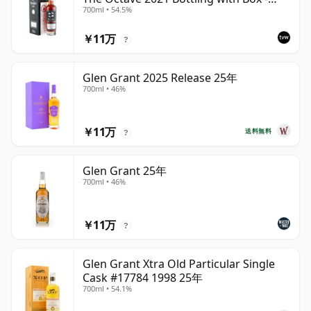
700ml • 54.5%
Cask 4427569
￥11万
?
Glen Grant 2025 Release 25年
700ml • 46%
￥11万
送料無料
?
Glen Grant 25年
700ml • 46%
￥11万
?
Glen Grant Xtra Old Particular Single
Cask #17784 1998 25年
700ml • 54.1%