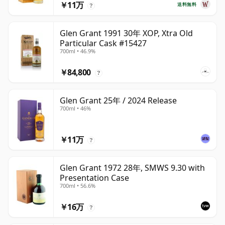
￥11万
送料無料
?
Glen Grant 1991 30年 XOP, Xtra Old
Particular Cask #15427
700ml • 46.9%
￥84,800
?
Glen Grant 25年 / 2024 Release
700ml • 46%
￥11万
?
Glen Grant 1972 28年, SMWS 9.30 with
Presentation Case
700ml • 56.6%
￥16万
?