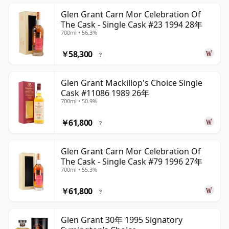
Glen Grant Carn Mor Celebration Of
The Cask - Single Cask #23 1994 28年
700ml • 56.3%
￥58,300
?
Glen Grant Mackillop's Choice Single
Cask #11086 1989 26年
700ml • 50.9%
￥61,800
?
Glen Grant Carn Mor Celebration Of
The Cask - Single Cask #79 1996 27年
700ml • 55.3%
￥61,800
?
Glen Grant 30年 1995 Signatory