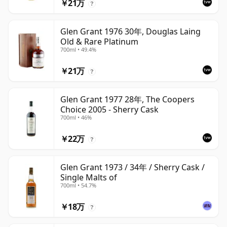
￥21万
?
Glen Grant 1976 30年, Douglas Laing
Old & Rare Platinum
700ml • 49.4%
￥21万
?
Glen Grant 1977 28年, The Coopers
Choice 2005 - Sherry Cask
700ml • 46%
￥22万
?
Glen Grant 1973 / 34年 / Sherry Cask /
Single Malts of
700ml • 54.7%
￥18万
?