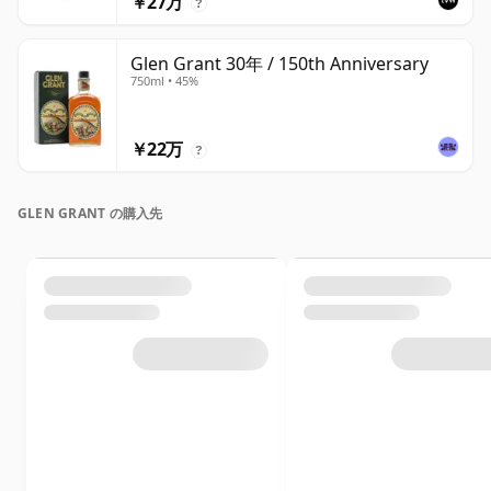
￥27万
?
Glen Grant 30年 / 150th Anniversary
750ml • 45%
￥22万
?
GLEN GRANT の購入先