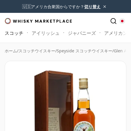
×
🇺🇸
アメリカ合衆国からですか？
切り替え
スコッチ
アイリッシュ
ジャパニーズ
アメリカン
ホーム
/
スコッチウイスキー
/
Speyside スコッチウイスキー
/
Glen Av