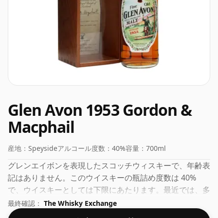
Glen Avon 1953 Gordon &
Macphail
産地：
Speyside
アルコール度数：
40%
容量：
700ml
グレンエイボンを表現したスコッチウィスキーで、年齢表
記はありません。このウイスキーの瓶詰め度数は 40%
で、ウイスキーとしては下限にあたります。最近では、多
くの消費者が生産者に 43% または 46% に近い濃度で瓶詰
最終確認：
The Whisky Exchange
めするよう求めていますが、それでも、強度の低い優れた