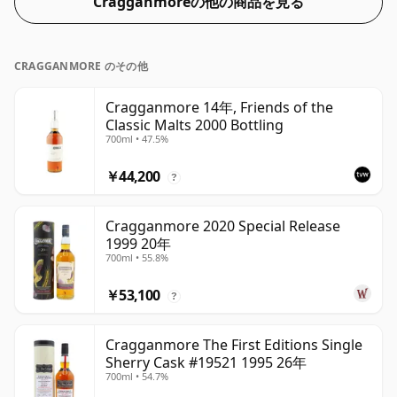
Cragganmoreの他の商品を見る
CRAGGANMORE のその他
Cragganmore 14年, Friends of the
Classic Malts 2000 Bottling
700ml • 47.5%
￥44,200
?
Cragganmore 2020 Special Release
1999 20年
700ml • 55.8%
￥53,100
?
Cragganmore The First Editions Single
Sherry Cask #19521 1995 26年
700ml • 54.7%