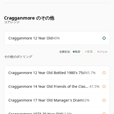
Cragganmore のその他
コアレンジ
Cragganmore 12 Year Old
40%
在庫状況:
良好
普通
少なめ
その他のボトリング
Cragganmore 12 Year Old Bottled 1980's 75cl
45.7%
Cragganmore 14 Year Old Friends of the Classic Malts
47.5%
Cragganmore 17 Year Old Manager's Dram
62%
Cragganmore 1973 29 Year Old
52.5%