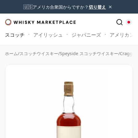
×
🇺🇸
アメリカ合衆国からですか？
切り替え
スコッチ
アイリッシュ
ジャパニーズ
アメリカン
ホーム
/
スコッチウイスキー
/
Speyside スコッチウイスキー
/
Craggan