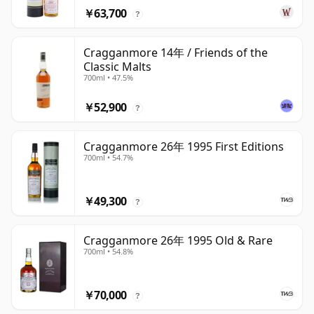
￥63,700
?
Cragganmore 14年 / Friends of the
Classic Malts
700ml • 47.5%
￥52,900
?
Cragganmore 26年 1995 First Editions
700ml • 54.7%
￥49,300
?
Cragganmore 26年 1995 Old & Rare
700ml • 54.8%
￥70,000
?