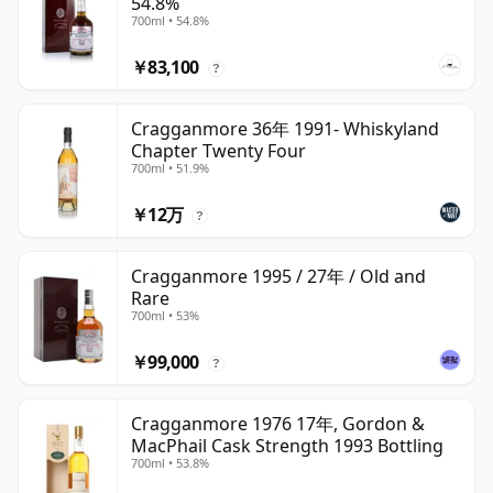
54.8%
700ml • 54.8%
￥83,100
?
Cragganmore 36年 1991- Whiskyland
Chapter Twenty Four
700ml • 51.9%
￥12万
?
Cragganmore 1995 / 27年 / Old and
Rare
700ml • 53%
￥99,000
?
Cragganmore 1976 17年, Gordon &
MacPhail Cask Strength 1993 Bottling
700ml • 53.8%