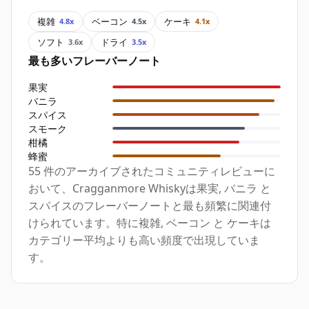
複雑
ベーコン
ケーキ
4.8x
4.5x
4.1x
ソフト
ドライ
3.6x
3.5x
最も多いフレーバーノート
果実
バニラ
スパイス
スモーク
柑橘
蜂蜜
55 件のアーカイブされたコミュニティレビューに
おいて、Cragganmore Whiskyは果実, バニラ と
スパイスのフレーバーノートと最も頻繁に関連付
けられています。特に複雑, ベーコン と ケーキは
カテゴリー平均よりも高い頻度で出現していま
す。