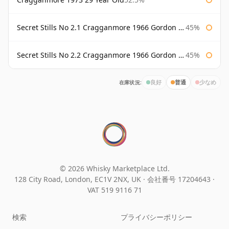
Secret Stills No 2.1 Cragganmore 1966 Gordon & Macphail
45%
Secret Stills No 2.2 Cragganmore 1966 Gordon & Macphail
45%
在庫状況:
良好
普通
少なめ
© 2026 Whisky Marketplace Ltd.
128 City Road, London, EC1V 2NX, UK ·
会社番号 17204643
·
VAT 519 9116 71
検索
プライバシーポリシー