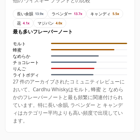
他の ウイスキー ブランドとの比較
長い余韻
ラベンダー
キャンディ
13.9x
13.7x
5.5x
花
マジパン
4.1x
4.0x
最も多いフレーバーノート
モルト
蜂蜜
なめらか
チョコレート
りんご
ライトボディ
27 件のアーカイブされたコミュニティレビューに
おいて、Cardhu Whiskyはモルト, 蜂蜜 と なめら
かのフレーバーノートと最も頻繁に関連付けられ
ています。特に長い余韻, ラベンダー と キャンデ
ィはカテゴリー平均よりも高い頻度で出現してい
ます。