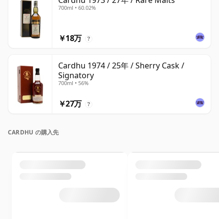
Cardhu 1973 / 27年 / Rare Malts
700ml • 60.02%
￥18万
?
Cardhu 1974 / 25年 / Sherry Cask /
Signatory
700ml • 56%
￥27万
?
CARDHU の購入先