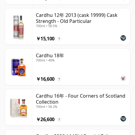
Cardhu 12年 2013 (cask 19999) Cask
Strength - Old Particular
700ml • 58.5%
￥15,100
?
Cardhu 18年
700ml • 40%
￥16,600
?
Cardhu 16年 - Four Corners of Scotland
Collection
700ml • 58.2%
￥26,600
?