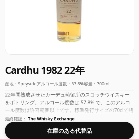
Cardhu 1982 22年
産地：
Speyside
アルコール度数：
57.8%
容量：
700ml
22年間熟成させたカーデュ蒸留所のスコッチウイスキー
をボトリング。アルコール度数は 57.8% で、このアルコ
ール度数は許容範囲以上です。標準発行サイズの70clで瓶
詰めされています。
最終確認：
The Whisky Exchange
在庫のある代替品