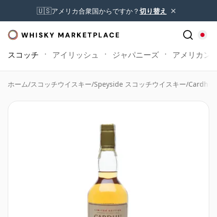
×
🇺🇸
アメリカ合衆国からですか？
切り替え
スコッチ
アイリッシュ
ジャパニーズ
アメリカン
ホーム
/
スコッチウイスキー
/
Speyside スコッチウイスキー
/
Cardhu 