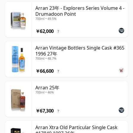
Arran 23年 - Explorers Series Volume 4 -
Drumadoon Point
700ml • 49.5%
￥62,000
?
Arran Vintage Bottlers Single Cask #365
1996 27年
700ml • 48.7%
￥66,600
?
Arran 25年
700ml • 46%
￥67,300
?
Arran Xtra Old Particular Single Cask