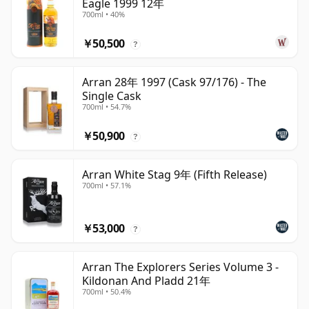
Eagle 1999 12年
700ml • 40%
￥50,500
?
Arran 28年 1997 (Cask 97/176) - The
Single Cask
700ml • 54.7%
￥50,900
?
Arran White Stag 9年 (Fifth Release)
700ml • 57.1%
￥53,000
?
Arran The Explorers Series Volume 3 -
Kildonan And Pladd 21年
700ml • 50.4%