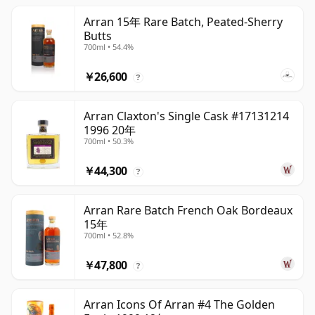
Arran 15年 Rare Batch, Peated-Sherry
Butts
700ml • 54.4%
￥26,600
?
Arran Claxton's Single Cask #17131214
1996 20年
700ml • 50.3%
￥44,300
?
Arran Rare Batch French Oak Bordeaux
15年
700ml • 52.8%
￥47,800
?
Arran Icons Of Arran #4 The Golden