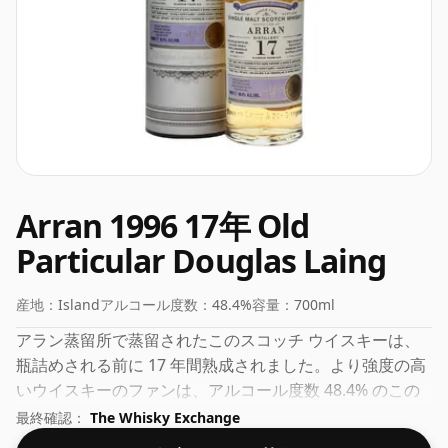
Arran 1996 17年 Old
Particular Douglas Laing
産地：
Island
アルコール度数：
48.4%
容量：
700ml
アラン蒸留所で蒸留されたこのスコッチ ウイスキーは、
瓶詰めされる前に 17 年間熟成されました。より強度の高
いウイスキーのファンは、アルコール度数 48.4% のこの
ボトリングに失望することはありません。
最終確認：
The Whisky Exchange