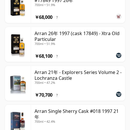
#17849 1997 26年
700ml • 51.9%
￥68,000
?
Arran 26年 1997 (cask 17849) - Xtra Old
Particular
700ml • 51.9%
￥68,100
?
Arran 21年 - Explorers Series Volume 2 -
Lochranza Castle
700ml • 47.2%
￥70,700
?
Arran Single Sherry Cask #018 1997 21
年
700ml • 42.4%