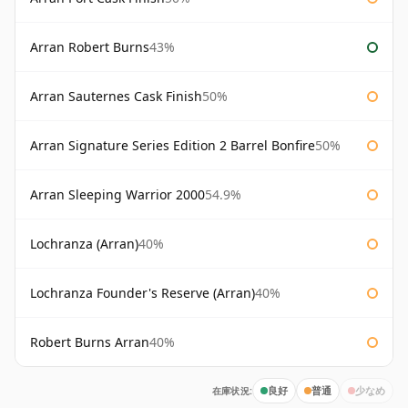
Arran Robert Burns
43%
Arran Sauternes Cask Finish
50%
Arran Signature Series Edition 2 Barrel Bonfire
50%
Arran Sleeping Warrior 2000
54.9%
Lochranza (Arran)
40%
Lochranza Founder's Reserve (Arran)
40%
Robert Burns Arran
40%
在庫状況:
良好
普通
少なめ