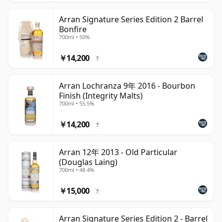
Arran Signature Series Edition 2 Barrel
Bonfire
700ml • 50%
￥14,200
?
Arran Lochranza 9年 2016 - Bourbon
Finish (Integrity Malts)
700ml • 55.5%
￥14,200
?
Arran 12年 2013 - Old Particular
(Douglas Laing)
700ml • 48.4%
￥15,000
?
Arran Signature Series Edition 2 - Barrel