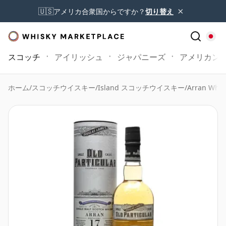
×
🇺🇸
アメリカ合衆国からですか？
切り替え
スコッチ
アイリッシュ
ジャパニーズ
アメリカン
ホーム
/
スコッチウイスキー
/
Island スコッチウイスキー
/
Arran Whis