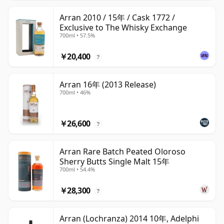
Arran 2010 / 15年 / Cask 1772 /
Exclusive to The Whisky Exchange
700ml • 57.5%
￥20,400
?
Arran 16年 (2013 Release)
700ml • 46%
￥26,600
?
Arran Rare Batch Peated Oloroso
Sherry Butts Single Malt 15年
700ml • 54.4%
￥28,300
?
Arran (Lochranza) 2014 10年, Adelphi