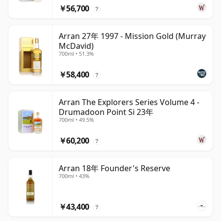
￥56,700
?
Arran 27年 1997 - Mission Gold (Murray
McDavid)
700ml • 51.3%
￥58,400
?
Arran The Explorers Series Volume 4 -
Drumadoon Point Si 23年
700ml • 49.5%
￥60,200
?
Arran 18年 Founder's Reserve
700ml • 43%
￥43,400
?