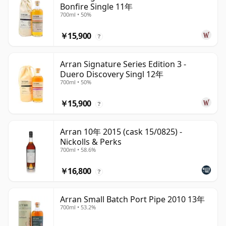
Bonfire Single 11年
700ml • 50%
￥15,900
?
Arran Signature Series Edition 3 -
Duero Discovery Singl 12年
700ml • 50%
￥15,900
?
Arran 10年 2015 (cask 15/0825) -
Nickolls & Perks
700ml • 58.6%
￥16,800
?
Arran Small Batch Port Pipe 2010 13年
700ml • 53.2%