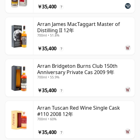
￥35,400
?
Arran James MacTaggart Master of
Distilling II 12年
700ml • 51.8%
￥35,400
?
Arran Bridgeton Burns Club 150th
Anniversary Private Cas 2009 9年
700ml • 55.9%
￥35,400
?
Arran Tuscan Red Wine Single Cask
#110 2008 12年
700ml • 60%
￥35,400
?