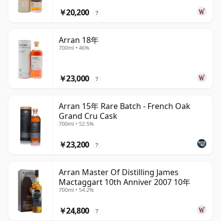
￥20,200
?
Arran 18年
700ml • 46%
￥23,000
?
Arran 15年 Rare Batch - French Oak
Grand Cru Cask
700ml • 52.5%
￥23,200
?
Arran Master Of Distilling James
Mactaggart 10th Anniver 2007 10年
700ml • 54.2%
￥24,800
?