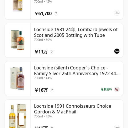
700ml • 43%
Lochsideの魅力は、その希少性だけでなく、スコッチウ
￥61,700
イスキーの歴史における独特の位置づけにもあります。同
?
一敷地内でモルトとグレーンの両スピリッツをこのような
形で生産した蒸留所はほとんど存在せず、現存するボトリ
Lochside 1981 24年, Lombard Jewels of
Scotland 2005 Bottling with Tube
ングは、もはや再現することのできない蒸留所が持ってい
700ml • 50%
た、東海岸Highland特有のキャラクターを今に伝えてい
ます。
￥11万
?
Lochside (silent) Cooper's Choice -
Family Silver 25th Anniversary 1972 44
700ml • 41%
年
￥16万
送料無料
?
Lochside 1991 Connoisseurs Choice
Gordon & MacPhail
700ml • 43%