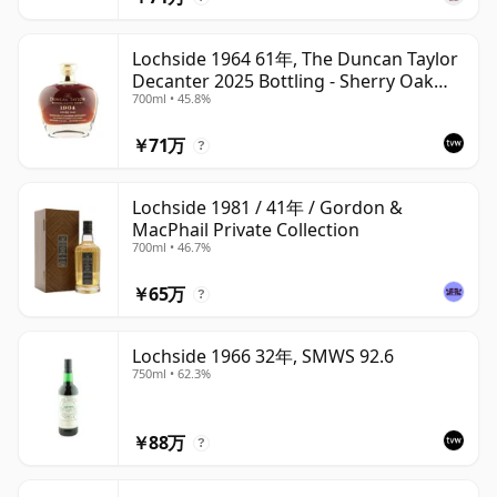
Lochside 1964 61年, The Duncan Taylor
Decanter 2025 Bottling - Sherry Oak
700ml • 45.8%
Casks
￥71万
?
Lochside 1981 / 41年 / Gordon &
MacPhail Private Collection
700ml • 46.7%
￥65万
?
Lochside 1966 32年, SMWS 92.6
750ml • 62.3%
￥88万
?