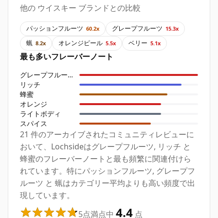
他の ウイスキー ブランドとの比較
パッションフルーツ
グレープフルーツ
60.2x
15.3x
蝋
オレンジピール
ベリー
8.2x
5.5x
5.1x
最も多いフレーバーノート
グレープフルーツ
リッチ
蜂蜜
オレンジ
ライトボディ
スパイス
21 件のアーカイブされたコミュニティレビューに
おいて、Lochsideはグレープフルーツ, リッチ と
蜂蜜のフレーバーノートと最も頻繁に関連付けら
れています。特にパッションフルーツ, グレープフ
ルーツ と 蝋はカテゴリー平均よりも高い頻度で出
現しています。
4.4
5点満点中
点