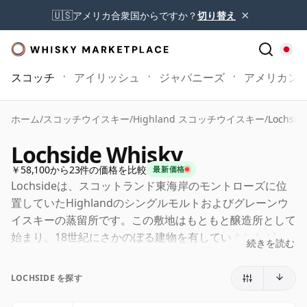
×
🇺🇸
アメリカ合衆国からですか？
切り替え
スコッチ
アイリッシュ
ジャパニーズ
アメリカン
ホーム
/
スコッチウイスキー
/
Highland スコッチウイスキー
/
Lochsid
Lochside Whisky
￥58,100から23件の価格を比較
最新価格
Lochsideは、スコットランド東海岸のモントローズに位
置していたHighlandのシングルモルトおよびグレーンウ
イスキーの蒸留所です。この敷地はもともと醸造所として
始まり、18世紀にさかのぼる建物を有していましたが、
続きを読む
1950年代にMacnab DistilleriesのJoseph W. Hobbsの指
揮のもと、蒸留所へと転換されました。
LOCHSIDE を探す
Lochsideは珍しいことに、モルトウイスキーとグレーン