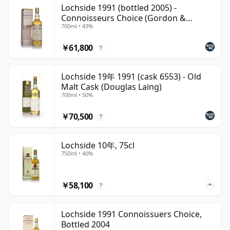
ウイスキーの両方を生産しており、一時期は後に「シング
Lochside 1991 (bottled 2005) -
Connoisseurs Choice (Gordon &
ルブレンド」として知られるようになるもの、すなわち同
700ml • 43%
MacPhail)
一蒸留所で造られたモルトスピリッツとグレーンスピリッ
ツを熟成前に合わせたウイスキーを製造することができま
￥61,800
?
した。この蒸留所はやがてAllied（アライド）の傘下に入
り、1992年に閉鎖、その後解体され、稼働中の生産設備
Lochside 19年 1991 (cask 6553) - Old
は何も残されませんでした。
Malt Cask (Douglas Laing)
700ml • 50%
現存するLochsideのボトリングのほとんどは、有限の古
￥70,500
い在庫からリリースされたインディペンデントボトラーに
?
よるものであり、閉鎖蒸留所に関心を持つウイスキー愛好
家の間でますます珍重されるようになっています。シング
Lochside 10年, 75cl
750ml • 40%
ルモルトはフルーティーでフローラル、穏やかな甘さを持
ち、オーチャードフルーツ、ハチミツ、バニラ、シトラ
ス、ソフトなスパイスのノートが特徴とされることが多い
￥58,100
?
一方、シェリーカスクのものにはドライフルーツ、トフィ
ー、ナッツ、磨かれたオークといった、より豊かな層が加
Lochside 1991 Connoissuers Choice,
わることがあります。
Bottled 2004