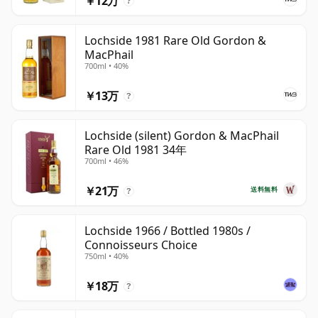
￥12万
?
Lochside 1981 Rare Old Gordon &
MacPhail
700ml • 40%
￥13万
?
Lochside (silent) Gordon & MacPhail
Rare Old 1981 34年
700ml • 46%
￥21万
送料無料
?
Lochside 1966 / Bottled 1980s /
Connoisseurs Choice
750ml • 40%
￥18万
?