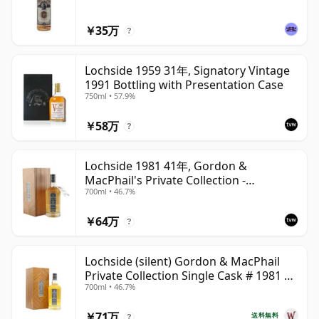
￥35万
?
Lochside 1959 31年, Signatory Vintage
1991 Bottling with Presentation Case
750ml • 57.9%
￥58万
?
Lochside 1981 41年, Gordon &
MacPhail's Private Collection -
700ml • 46.7%
Recollection Series Cask 804
￥64万
?
Lochside (silent) Gordon & MacPhail
Private Collection Single Cask # 1981 41
700ml • 46.7%
年
￥71万
送料無料
?