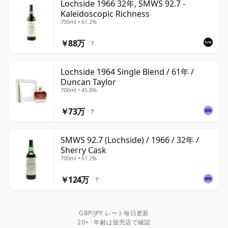
Lochside 1966 32年, SMWS 92.7 -
Kaleidoscopic Richness
700ml • 61.2%
￥88万
?
Lochside 1964 Single Blend / 61年 /
Duncan Taylor
700ml • 45.8%
￥73万
?
SMWS 92.7 (Lochside) / 1966 / 32年 /
Sherry Cask
700ml • 61.2%
￥124万
?
GBP/JPY レート毎日更新
20+ · 年齢は販売店で確認