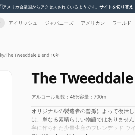
🇸
アメリカ合衆国からアクセスされているようです。
サイトを切り替え
チ
アイリッシュ
ジャパニーズ
アメリカン
ワールド
ky
/
The Tweeddale Blend 10年
The Tweeddale
アルコール度数：
46%
容量：
700ml
オリジナルの製造者の曾孫によって復活し
は、単なる素晴らしい物語ではありません
寧に作られた少量生産のブレンデッド ウ