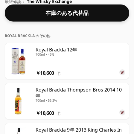
ABV (アルコール度数) は 40% で、ウイスキーの瓶詰めに
最終確認：
The Whisky Exchange
使用できる最低強度に近く、したがって「標準」強度のウ
在庫のある代替品
イスキーとみなされます。
ROYAL BRACKLA のその他
Royal Brackla 12年
700ml • 46%
￥10,600
?
Royal Brackla Thompson Bros 2014 10
年
700ml • 55.3%
￥10,600
?
Royal Brackla 9年 2013 King Charles In