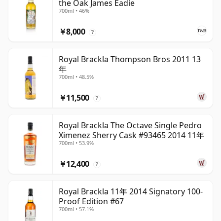
the Oak James Eadie
700ml • 46%
￥8,000
?
Royal Brackla Thompson Bros 2011 13
年
700ml • 48.5%
￥11,500
?
Royal Brackla The Octave Single Pedro
Ximenez Sherry Cask #93465 2014 11年
700ml • 53.9%
￥12,400
?
Royal Brackla 11年 2014 Signatory 100-
Proof Edition #67
700ml • 57.1%