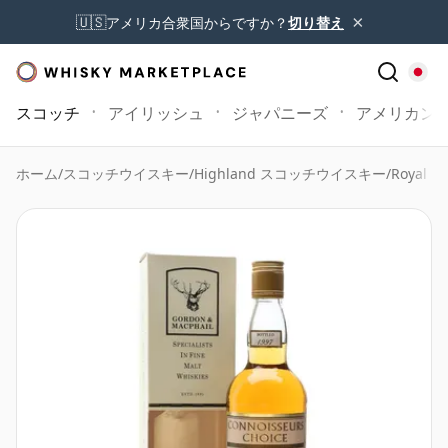
×
🇺🇸
アメリカ合衆国からですか？
切り替え
スコッチ
アイリッシュ
ジャパニーズ
アメリカン
ホーム
/
スコッチウイスキー
/
Highland スコッチウイスキー
/
Royal Br