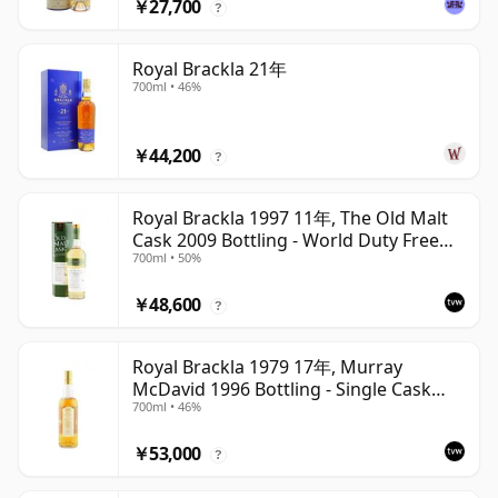
￥27,700
?
Royal Brackla 21年
700ml • 46%
￥44,200
?
Royal Brackla 1997 11年, The Old Malt
Cask 2009 Bottling - World Duty Free
700ml • 50%
Exclusive
￥48,600
?
Royal Brackla 1979 17年, Murray
McDavid 1996 Bottling - Single Cask
700ml • 46%
#8825
￥53,000
?