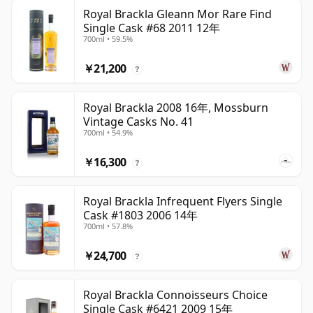
Royal Brackla Gleann Mor Rare Find
Single Cask #68 2011 12年
700ml • 59.5%
￥21,200
?
Royal Brackla 2008 16年, Mossburn
Vintage Casks No. 41
700ml • 54.9%
￥16,300
?
Royal Brackla Infrequent Flyers Single
Cask #1803 2006 14年
700ml • 57.8%
￥24,700
?
Royal Brackla Connoisseurs Choice
Single Cask #6421 2009 15年