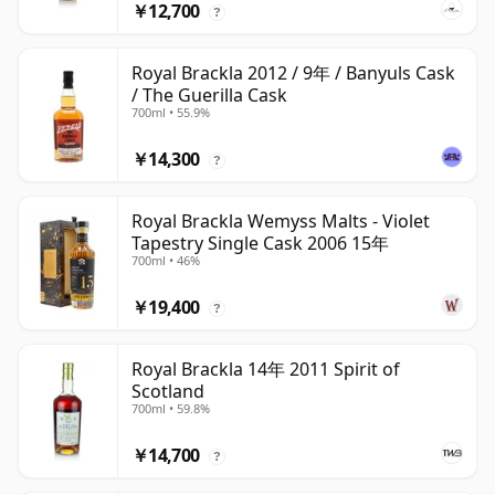
￥12,700
?
Royal Brackla 2012 / 9年 / Banyuls Cask
/ The Guerilla Cask
700ml • 55.9%
￥14,300
?
Royal Brackla Wemyss Malts - Violet
Tapestry Single Cask 2006 15年
700ml • 46%
￥19,400
?
Royal Brackla 14年 2011 Spirit of
Scotland
700ml • 59.8%
￥14,700
?