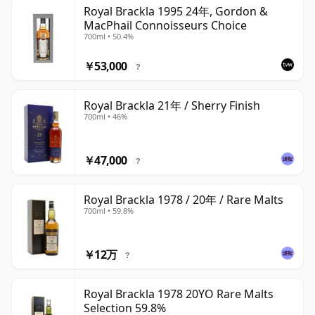
Royal Brackla 1995 24年, Gordon &
MacPhail Connoisseurs Choice
700ml • 50.4%
￥53,000
?
Royal Brackla 21年 / Sherry Finish
700ml • 46%
￥47,000
?
Royal Brackla 1978 / 20年 / Rare Malts
700ml • 59.8%
￥12万
?
Royal Brackla 1978 20YO Rare Malts
Selection 59.8%