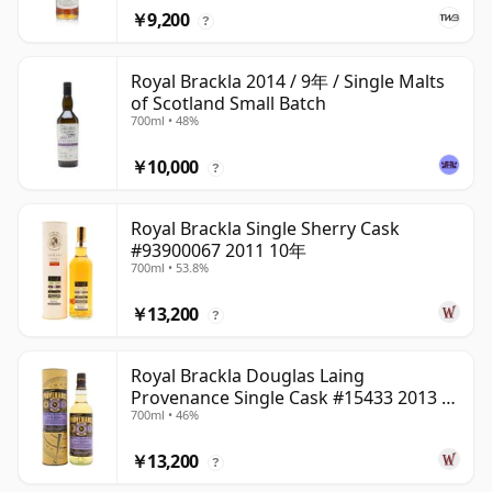
￥9,200
?
Royal Brackla 2014 / 9年 / Single Malts
of Scotland Small Batch
700ml • 48%
￥10,000
?
Royal Brackla Single Sherry Cask
#93900067 2011 10年
700ml • 53.8%
￥13,200
?
Royal Brackla Douglas Laing
Provenance Single Cask #15433 2013 8
700ml • 46%
年
￥13,200
?