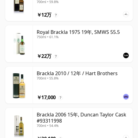
700ml • 59.8%
￥12万
?
Royal Brackla 1975 19年, SMWS 55.5
750ml • 61.1%
￥22万
?
Brackla 2010 / 12年 / Hart Brothers
700ml • 55.8%
￥17,000
?
Brackla 2006 15年, Duncan Taylor Cask
#93311998
700ml • 54.4%