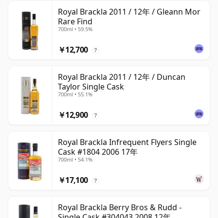
Royal Brackla 2011 / 12年 / Gleann Mor
Rare Find
700ml • 59.5%
￥12,700
?
Royal Brackla 2011 / 12年 / Duncan
Taylor Single Cask
700ml • 55.1%
￥12,900
?
Royal Brackla Infrequent Flyers Single
Cask #1804 2006 17年
700ml • 54.1%
￥17,100
?
Royal Brackla Berry Bros & Rudd -
Single Cask #304043 2008 12年