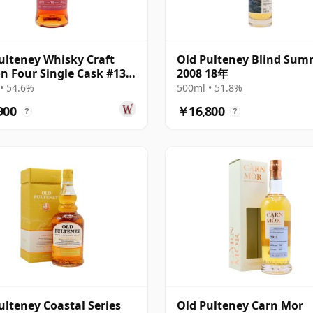
ulteney Whisky Craft
Old Pulteney Blind Sum
n Four Single Cask #13
2008 18年
• 54.6%
500ml • 51.8%
900
￥16,800
?
?
ulteney Coastal Series
Old Pulteney Carn Mor