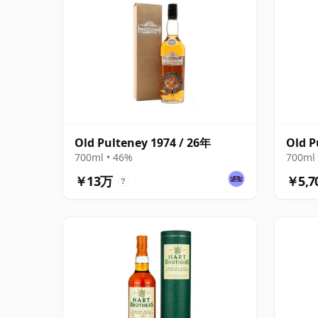
Old Pulteney 1974 / 26年
Old P
700ml • 46%
700ml 
￥13万
￥5,7
?