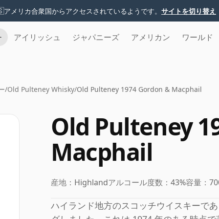
🇸
アメリカ合衆国からアクセスされているようです。
サイトを切り替え
チ
アイリッシュ
ジャパニーズ
アメリカン
ワールド
ー
/
Old Pulteney Whisky
/
Old Pulteney 1974 Gordon & Macphail
Old Pulteney 1
Macphail
産地：
Highland
アルコール度数：
43%
容量：
70
ハイランド地方のスコッチウイスキーであ