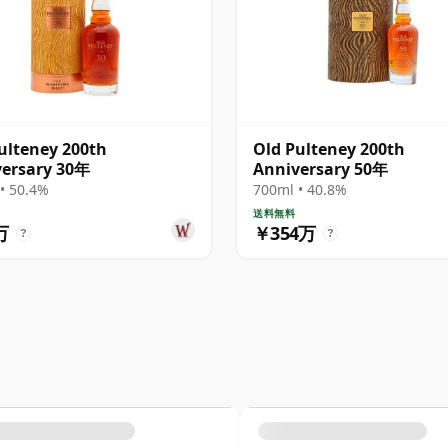
ulteney 200th
Old Pulteney 200th
ersary 30年
Anniversary 50年
• 50.4%
700ml • 40.8%
送料無料
万
￥354万
?
?