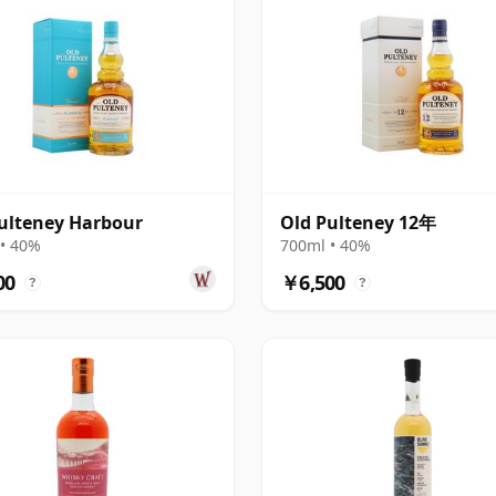
ulteney Harbour
Old Pulteney 12年
• 40%
700ml • 40%
00
￥6,500
?
?