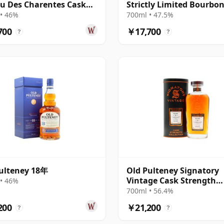
u Des Charentes Cask
Strictly Limited Bourbo
e Ma
Finish Sing 2011 11年
• 46%
700ml • 47.5%
700
￥17,700
?
?
ulteney 18年
Old Pulteney Signatory
Vintage Cask Strength
• 46%
Collection Single 2008 1
700ml • 56.4%
200
￥21,200
?
?