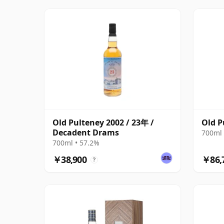
Old Pulteney 2002 / 23年 /
Old P
Decadent Drams
700ml 
700ml • 57.2%
￥38,900
￥86,
?