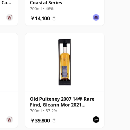
n Cask
Coastal Series
700ml • 46%
￥14,100
?
Old Pulteney 2007 14年 Rare
Find, Gleann Mor 2021
6年
Bottling - Single Cask 700720
700ml • 57.2%
￥39,800
?