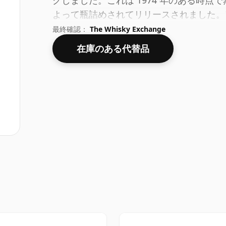
グしました。これは 1974 年のある時点
よって瓶詰めされてリリースされました。ア
最適な飲みやすさで瓶詰めされています。
最終確認：
The Whisky Exchange
いただけます。
在庫のある代替品