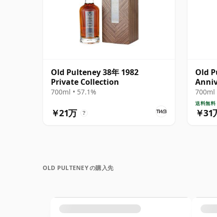
Old Pulteney 38年 1982
Old P
Private Collection
Anniv
700ml • 57.1%
700ml 
送料無料
￥21万
￥31
?
OLD PULTENEY の購入先