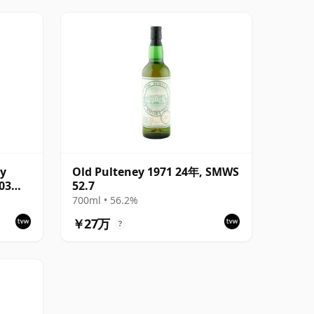
ry
Old Pulteney 1971 24年, SMWS
03
52.7
700ml • 56.2%
￥27万
?