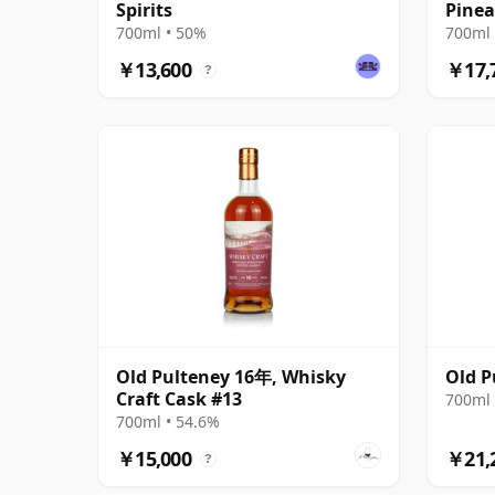
Spirits
Pinea
Singl
700ml • 50%
700ml 
￥13,600
￥17,
?
Old Pulteney 16年, Whisky
Old P
Craft Cask #13
700ml 
700ml • 54.6%
￥15,000
￥21,
?