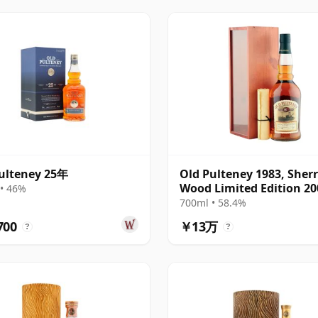
ulteney 25年
Old Pulteney 1983, Sher
Wood Limited Edition 20
• 46%
Bottling - Cask 929
700ml • 58.4%
700
￥13万
?
?