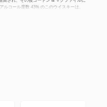
で蒸留され、その後ゴードン & マクファイルに
ルコール度数 43% のこのウイスキーは、
そのままでも、水を垂らしてもお召し上がり