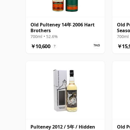
Old Pulteney 14年 2006 Hart
Old P
Brothers
Seaso
16年
700ml • 52.6%
700ml 
￥10,600
￥15,
?
Pulteney 2012 / 5年 / Hidden
Old P