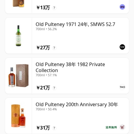
￥13万
?
Old Pulteney 1971 24年, SMWS 52.7
700ml • 56.2%
￥27万
?
Old Pulteney 38年 1982 Private
Collection
700ml • 57.1%
￥21万
?
Old Pulteney 200th Anniversary 30年
700ml • 50.4%
￥31万
送料無料
?