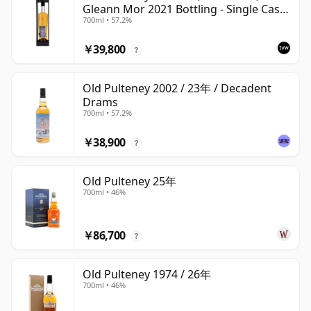
Gleann Mor 2021 Bottling - Single Cask
700ml • 57.2%
700720
￥39,800
?
Old Pulteney 2002 / 23年 / Decadent
Drams
700ml • 57.2%
￥38,900
?
Old Pulteney 25年
700ml • 46%
￥86,700
?
Old Pulteney 1974 / 26年
700ml • 46%