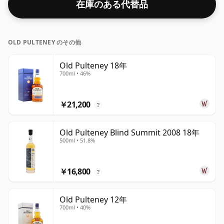
在庫のある代替品
OLD PULTENEY のその他
Old Pulteney 18年
700ml • 46%
￥21,200
?
Old Pulteney Blind Summit 2008 18年
500ml • 51.8%
￥16,800
?
Old Pulteney 12年
700ml • 40%