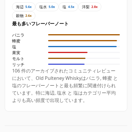
海辺
塩水
塩
洋梨
5.6x
5.0x
4.5x
2.8x
穀物
2.6x
最も多いフレーバーノート
バニラ
蜂蜜
塩
果実
モルト
リッチ
106 件のアーカイブされたコミュニティレビュー
において、Old Pulteney Whiskyはバニラ, 蜂蜜 と
塩のフレーバーノートと最も頻繁に関連付けられ
ています。特に海辺, 塩水 と 塩はカテゴリー平均
よりも高い頻度で出現しています。