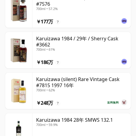
#7576
700ml • 57.2%
￥177万
?
Karuizawa 1984 / 29年 / Sherry Cask
#3662
700ml • 61%
￥186万
?
Karuizawa (silent) Rare Vintage Cask
#7815 1997 16年
700ml • 62%
￥248万
送料無料
?
Karuizawa 1984 28年 SMWS 132.1
700ml • 59.9%