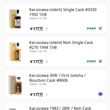
Karuizawa (silent) Single Cask #3330
1992 15年
700ml • 61.5%
￥177万
送料無料
?
Karuizawa (silent) Noh Single Cask
#270 1994 15年
700ml • 62.7%
￥177万
送料無料
?
Karuizawa 30年 / First Geisha /
Bourbon Cask #8606
700ml • 55.8%
￥177万
?
Karuizawa 1983 / 28年 / Noh Cask