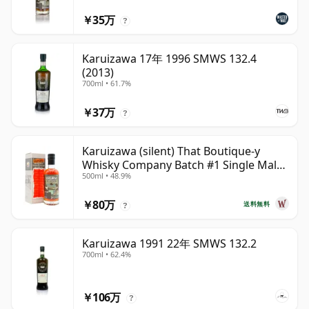
￥35万
?
Karuizawa 17年 1996 SMWS 132.4
(2013)
700ml • 61.7%
￥37万
?
Karuizawa (silent) That Boutique-y
Whisky Company Batch #1 Single Mal
500ml • 48.9%
19年
￥80万
送料無料
?
Karuizawa 1991 22年 SMWS 132.2
700ml • 62.4%
￥106万
?