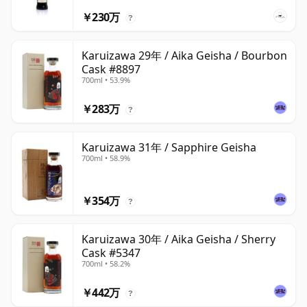
￥230万
?
Karuizawa 29年 / Aika Geisha / Bourbon
Cask #8897
700ml • 53.9%
￥283万
?
Karuizawa 31年 / Sapphire Geisha
700ml • 58.9%
￥354万
?
Karuizawa 30年 / Aika Geisha / Sherry
Cask #5347
700ml • 58.2%
￥442万
?