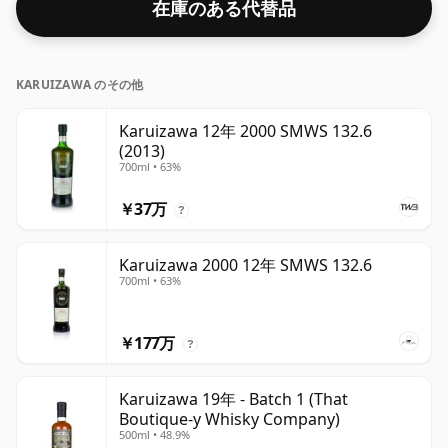
在庫のある代替品
KARUIZAWA のその他
Karuizawa 12年 2000 SMWS 132.6
(2013)
700ml • 63%
￥37万
?
Karuizawa 2000 12年 SMWS 132.6
700ml • 63%
￥177万
?
Karuizawa 19年 - Batch 1 (That
Boutique-y Whisky Company)
500ml • 48.9%