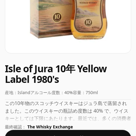
Isle of Jura 10年 Yellow
Label 1980's
産地：
Island
アルコール度数：
40%
容量：
750ml
この10年物のスコッチウイスキーはジュラ島で蒸留され
ました。このウイスキーの瓶詰め度数は 40% で、ウイス
キーとしては下限にあたります。最近では、多くの消費者
が生産者に 43% または 46% に近い濃度で瓶詰めするよう
最終確認：
The Whisky Exchange
求めていますが、低度数の優れたウイスキーもまだいくつ