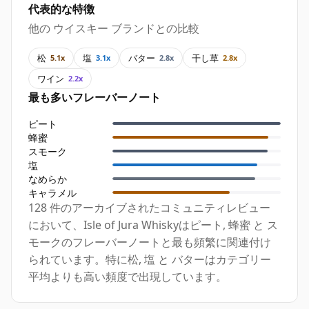
代表的な特徴
他の ウイスキー ブランドとの比較
松
塩
バター
干し草
5.1x
3.1x
2.8x
2.8x
ワイン
2.2x
最も多いフレーバーノート
ピート
蜂蜜
スモーク
塩
なめらか
キャラメル
128 件のアーカイブされたコミュニティレビュー
において、Isle of Jura Whiskyはピート, 蜂蜜 と ス
モークのフレーバーノートと最も頻繁に関連付け
られています。特に松, 塩 と バターはカテゴリー
平均よりも高い頻度で出現しています。