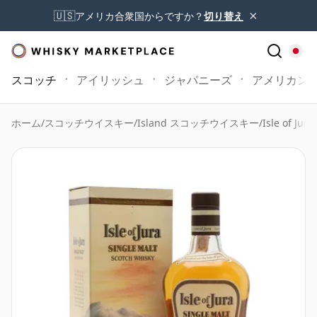
×
🇺🇸
アメリカ合衆国からですか？
切り替え
スコッチ
アイリッシュ
ジャパニーズ
アメリカン
ホーム
/
スコッチウイスキー
/
Island スコッチウイスキー
/
Isle of Jur