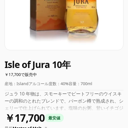
Isle of Jura 10年
￥17,700で販売中
産地：
Island
アルコール度数：
40%
容量：
700ml
ジュラ 10 年物は、スモーキーでピートフリーのウイスキ
ーの調和のとれたブレンドで、バーボン樽で熟成され、シ
ェリーで仕上げられています。塩味のお粥、甘いイチゴジ
￥17,700
ャム、ふっくらとしたレーズンの芳醇な香りが鼻から漂い
最安値
ます。口に含むと、そのテーマが引き継がれ、クリーミー