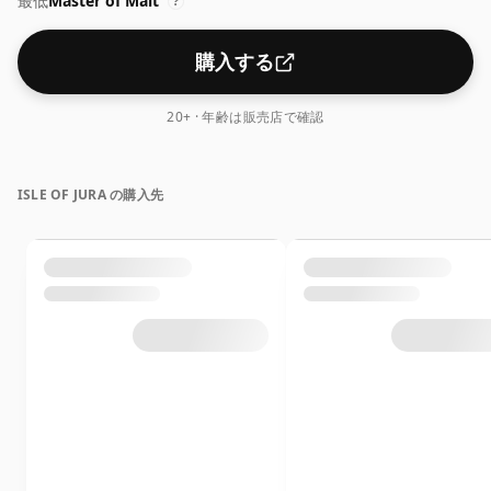
最低
Master of Malt
なダークチョコレート、ほんのりとしたシナモン、そして
?
濃厚なレーズンの奥深さが感じられます。最後にリコリス
のささやきが最後に現れます。
購入する
20+ · 年齢は販売店で確認
ISLE OF JURA の購入先