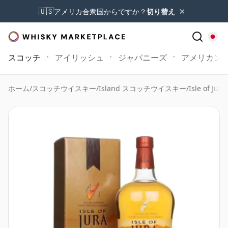
×
🇺🇸
アメリカ合衆国からですか？
切り替え
スコッチ
アイリッシュ
ジャパニーズ
アメリカン
ホーム
/
スコッチウイスキー
/
Island スコッチウイスキー
/
Isle of Jur