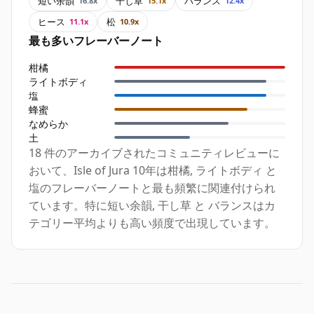
短い余韻
干し草
バランス
16.8x
15.1x
12.4x
ヒース
松
11.1x
10.9x
最も多いフレーバーノート
柑橘
ライトボディ
塩
蜂蜜
なめらか
土
18 件のアーカイブされたコミュニティレビューに
おいて、Isle of Jura 10年は柑橘, ライトボディ と
塩のフレーバーノートと最も頻繁に関連付けられ
ています。特に短い余韻, 干し草 と バランスはカ
テゴリー平均よりも高い頻度で出現しています。