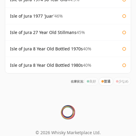
Isle of Jura 1977 'Juar'
46%
Isle of Jura 27 Year Old Stillmans
45%
Isle of Jura 8 Year Old Bottled 1970s
40%
Isle of Jura 8 Year Old Bottled 1980s
40%
在庫状況:
良好
普通
少なめ
© 2026 Whisky Marketplace Ltd.