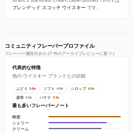
Grant's Standfast Cream Label Bottled 1970's は
ブレンデッド スコッチ ウイスキー
です。
コミュニティフレーバープロファイル
フレーバー属性付きの 27 件のアーカイブレビューに基づく
代表的な特徴
他の ウイスキー ブランドとの比較
ぶどう
ソフト
シロップ
5.8x
4.9x
4.0x
濃厚
バナナ
3.5x
3.5x
最も多いフレーバーノート
蜂蜜
シェリー
クリーム