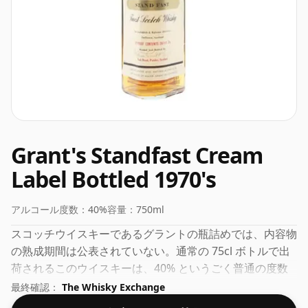
Grant's Standfast Cream
Label Bottled 1970's
アルコール度数：
40%
容量：
750ml
スコッチウイスキーであるグラントの瓶詰めでは、内容物
の熟成期間は公表されていない。通常の 75cl ボトルで出
荷されるこのウイスキーは、40% というごく普通の度数
です。
最終確認：
The Whisky Exchange