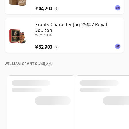
￥44,200
?
Grants Character Jug 25年 / Royal
Doulton
750ml • 43%
￥52,900
?
WILLIAM GRANT'S の購入先