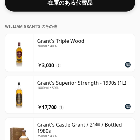
在庫のある代替品
WILLIAM GRANT'S のその他
Grant's Triple Wood
700ml • 40%
￥3,000
?
Grant's Superior Strength - 1990s (1L)
1000ml • 50%
￥17,700
?
Grant's Castle Grant / 21年 / Bottled
1980s
750ml • 43%