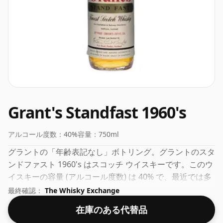
Grant's Standfast 1960's
アルコール度数：
40%
容量：
750ml
グラントの「年齢表記なし」ボトリング。グラントのスタ
ンドファスト 1960's はスコッチ ウイスキーです。このウ
イスキーの容量 (アルコール度数) は 40% で、最近では多
くのシングル モルト ウイスキーがより高い度数で瓶詰め
最終確認：
The Whisky Exchange
されていますが、これはブレンデッド スコッチでは一般
在庫のある代替品
的です。ボトルのサイズは75clです。