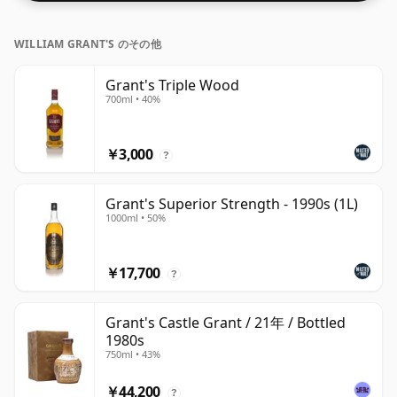
WILLIAM GRANT'S のその他
Grant's Triple Wood
700ml • 40%
￥3,000
?
Grant's Superior Strength - 1990s (1L)
1000ml • 50%
￥17,700
?
Grant's Castle Grant / 21年 / Bottled
1980s
750ml • 43%
￥44,200
?